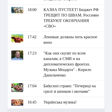
18:00
КАЗНА ПУСТЕЕТ! Бюджет РФ
ТРЕЩИТ ПО ШВАМ. Россияне
ТРЕБУЮТ ОКОНЧАНИЯ
«СВО»
17:42
Ленивые должны пить красное
вино
17:23
"Как они скулят по всем
каналам, в СМИ и на
дипломатических фронтах.
Музыка Моцарта" - Кирило
Данильченко
17:04
Бабусині страви: "Печериці на
грилі зі шпиком і овочами"
16:45
Українська музика!