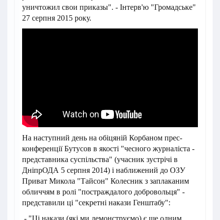
уничтожил свои приказы". - Інтерв'ю "Громадське"
27 серпня 2015 року.
На наступний день на обіцяній Корбаном прес-
конференції Бутусов в якості "чесного журналіста -
представника суспільства" (учасник зустрічі в
ДніпрОДА 5 серпня 2014) і наближений до ОЗУ
Приват Микола "Тайсон" Колесник з заплаканим
обличчям в ролі "постраждалого добровольця" -
представили ці "секретні накази Генштабу":
- "Ці накази (які ми демонструємо) є ще одним