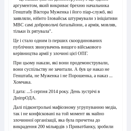
аргументом, який викриває брехню начальника
Генштабу Віктора Муженка і його піар-служб, які
заявляли, нібито Іловайськ штурмували з ініціативи
МВС самі добровольчі батальйони, а армія, мовляв,
тільки їх рятувала".
Це і стало одним із перших скоординованих
публічних звинувачень вищого військового
керівництва армії у злочині цієї ОПГ.
При цьому накази, які вони продемонстрували,
вони суспільству не зачитали. А був це наказ не
Генштаба, не Муженка і не Порошенка, а наказ ...
Хомчака.
І дата: ...5 серпня 2014 року. День зустрічі в
ДніпрОДА.
Далі підконтрольні мафіозному угрупуванню медіа,
так і не конфісковані на той момент як майно
злочинної організації, яка була причетна до
викрадення 200 мільярдів з Приватбанку, зробили