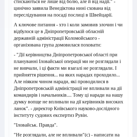
стискаються не лише від болю, але й від надії." -
цинічно заявила Венедіктова нині схована від
переслідування на посаді послиці в Швейцарії.
А ключове питання - хто і коли замовив злочин і чи
відбулося це в Дніпропетровській обласній
державній адміністрації Коломойського -
організована група домовилася поховати:
- "Дії керівництва Дніпропетровської області при
плануванні Іловайської операції ми не розглядали і
не вивчали, і ці факти ми взагалі не розглядали. І
прийняття рішення... на яких нарадах проходило...
Але ніяким чином наради, які проводилися в
Дніпропетровській адміністрації не впливали на дії
командирів і начальників.... Тому ці наради на нашу
думку вопще не впливали на дії керівників високих
ланок". - директор Київського науково-дослідного
інституту судових експертиз Рувін.
"Іловайськ. Правда".
"Не розглядали, але не впливали"(с) - написати на