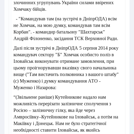
злочинних угрупувань України силами ввірених
Хомчаку бійців.
- "Командував там (на зустрічі в ДніпрОДА) всім
не Хомчак, на мою думку, командував там всім
Корбан". - командир батальону "Шахтарськ"
Андрій Філоненко, засідання ТСК Верховної Ради.
Далі після зустрічі в ДніпрОДА 5 серпня 2014 року
командувач сектору "Б" Хомчак особисто поліз в
Іловайськ виконувати отримане замовлення, при
цьому проігнорувавши вказівку свого начальника
вище ("Там вистачить полковника з вашого штабу"
(с) Муженко) і думку командування АТО -
Муженко і Назарова:
“(Звільнене раніше) Кутейникове надало нам
можливість перерізати залізничне сполучення з
Росією – залізничну гілку, яка йде через
Амвросіївку–Кутейникове на Іловайськ, а потім на
Макіївку і Донецьк. Нам не було стратегічної
необхідності ставити Іловайськ, як якийсь