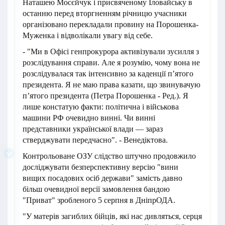
Наташею Мосєйчук і присвяченому Іловайську в
останню перед вторгненням річницю учасники
організовано перекладали провину на Порошенка-
Муженка і відволікали увагу від себе.
- "Ми в Офісі генпрокурора активізували зусилля з
розслідування справи. Але я розумію, чому вона не
розслідувалася так інтенсивно за каденції п’ятого
президента. Я не маю права казати, що звинувачую
п’ятого президента (Петра Порошенка - Ред.). Я
лише констатую факти: політична і військова
машини РФ очевидно винні. Чи винні
представники української влади — зараз
стверджувати передчасно". - Венедіктова.
Контрольоване ОЗУ слідство штучно продовжило
досліджувати безперспективну версію "вини
вищих посадових осіб держави" замість давно
більш очевидної версії замовлення бандою
"Приват" зробленого 5 серпня в ДніпрОДА.
"У матерів загиблих бійців, які нас дивляться, серця