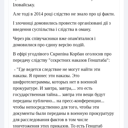
Іловайську.
Але тоді в 2014 році слідство не знало про ці факти.
І злочинці домовились провести організовані дії з
введення суспільства і слідства в оману.
Через рік співучасники вже опам'яталися і
домовилися про єдину версію подій.
В ефірі угодлівого Скрипіна Корбан оголосив про
передачу слідству "сєкрєтних наказов Генштаба":
- "Где ведется следствие не могут найти эти
наказы. Я принес эти наказы. Это
шифротелеграммы, которых нет в военной
прокуратуре. И завтра, завтра,... это есть
государственная тайна... завтра эти вещи будут
переданы публично... на пресс-конференции...
чтобы непосредственно для того, чтобы эти
документы были переданы в военную прокуратуру
для расследования фактов в том числе
уничтожения этих приказов. То есть Генштаб