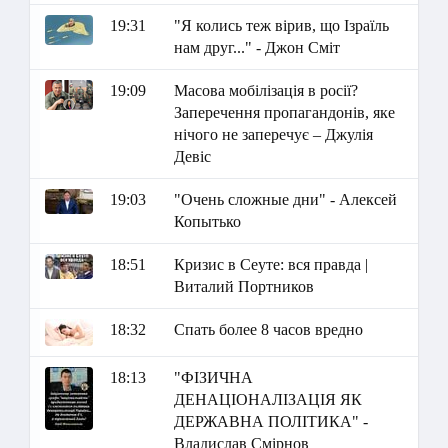
19:31
"Я колись теж вірив, що Ізраїль
нам друг..." - Джон Сміт
19:09
Масова мобілізація в росії?
Заперечення пропагандонів, яке
нічого не заперечує – Джулія
Девіс
19:03
"Очень сложные дни" - Алексей
Копытько
18:51
Кризис в Сеуте: вся правда |
Виталий Портников
18:32
Спать более 8 часов вредно
18:13
"ФІЗИЧНА
ДЕНАЦІОНАЛІЗАЦІЯ ЯК
ДЕРЖАВНА ПОЛІТИКА" -
Владислав Смірнов