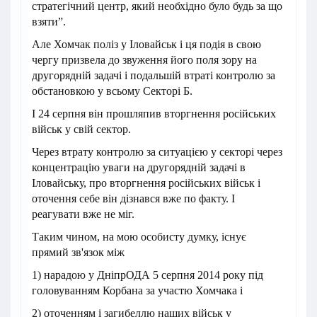
стратегічний центр, який необхідно було будь за що
взяти”.
Але Хомчак поліз у Іловайськ і ця подія в свою
чергу призвела до звуження його поля зору на
другорядній задачі і подальшій втраті контролю за
обстановкою у всьому Секторі Б.
І 24 серпня він прошляпив вторгнення російських
військ у свій сектор.
Через втрату контролю за ситуацією у секторі через
концентрацію уваги на другорядній задачі в
Іловайську, про вторгнення російських військ і
оточення себе він дізнався вже по факту. І
реагувати вже не міг.
Таким чином, на мою особисту думку, існує
прямий зв'язок між
1) нарадою у ДніпрОДА 5 серпня 2014 року під
головуванням Корбана за участю Хомчака і
2) оточенням і загибеллю наших військ у