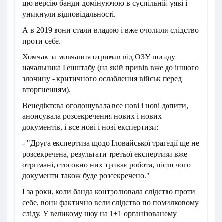
цю версію банди домінуючою в суспільній уяві і
уникнули відповідальності.
А в 2019 вони стали владою і вже очолили слідство
проти себе.
Хомчак за мовчання отримав від ОЗУ посаду
начальника Генштабу (на якій привів вже до іншого
злочину - критичного ослаблення військ перед
вторгненням).
Венедіктова оголошувала все нові і нові допити,
анонсувала розсекречення нових і нових
документів, і все нові і нові експертизи:
- "Друга експертиза щодо Іловайської трагедії ще не
розсекречена, результати третьої експертизи вже
отримані, стосовно них триває робота, після чого
документи також буде розсекречено."
І за роки, коли банда контролювала слідство проти
себе, вони фактично вели слідство по помилковому
сліду. У великому шоу на 1+1 організованому