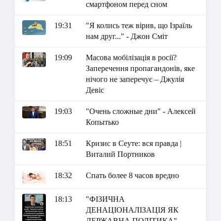
смартфоном перед сном
19:31
"Я колись теж вірив, що Ізраїль
нам друг..." - Джон Сміт
19:09
Масова мобілізація в росії?
Заперечення пропагандонів, яке
нічого не заперечує – Джулія
Девіс
19:03
"Очень сложные дни" - Алексей
Копытько
18:51
Кризис в Сеуте: вся правда |
Виталий Портников
18:32
Спать более 8 часов вредно
18:13
"ФІЗИЧНА
ДЕНАЦІОНАЛІЗАЦІЯ ЯК
ДЕРЖАВНА ПОЛІТИКА" -