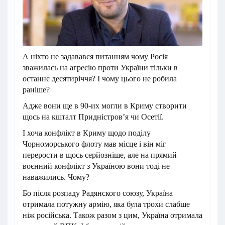
А ніхто не задавався питанням чому Росія
зважилась на агресію проти України тільки в
останнє десятиріччя? І чому цього не робила
раніше?
Адже вони ще в 90-их могли в Криму створити
щось на кшталт Придністров’я чи Осетії.
І хоча конфлікт в Криму щодо поділу
Чорноморського флоту мав місце і він міг
перерости в щось серйозніше, але на прямий
воєнний конфлікт з Україною вони тоді не
наважились. Чому?
Бо після розпаду Радянского союзу, Україна
отримала потужну армію, яка була трохи слабше
ніж російська. Також разом з цим, Україна отримала