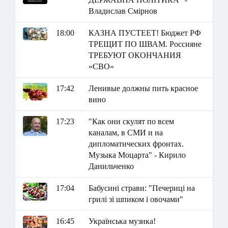
Владислав Смірнов
18:00
КАЗНА ПУСТЕЕТ! Бюджет РФ
ТРЕЩИТ ПО ШВАМ. Россияне
ТРЕБУЮТ ОКОНЧАНИЯ
«СВО»
17:42
Ленивые должны пить красное
вино
17:23
"Как они скулят по всем
каналам, в СМИ и на
дипломатических фронтах.
Музыка Моцарта" - Кирило
Данильченко
17:04
Бабусині страви: "Печериці на
грилі зі шпиком і овочами"
16:45
Українська музика!