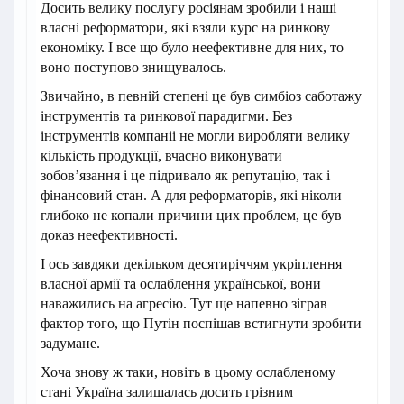
Досить велику послугу росіянам зробили і наші
власні реформатори, які взяли курс на ринкову
економіку. І все що було неефективне для них, то
воно поступово знищувалось.
Звичайно, в певній степені це був симбіоз саботажу
інструментів та ринкової парадигми. Без
інструментів компаніі не могли виробляти велику
кількість продукції, вчасно виконувати
зобов’язання і це підривало як репутацію, так і
фінансовий стан. А для реформаторів, які ніколи
глибоко не копали причини цих проблем, це був
доказ неефективності.
І ось завдяки декільком десятиріччям укріплення
власної армії та ослаблення української, вони
наважились на агресію. Тут ще напевно зіграв
фактор того, що Путін поспішав встигнути зробити
задумане.
Хоча знову ж таки, новіть в цьому ослабленому
стані Україна залишалась досить грізним