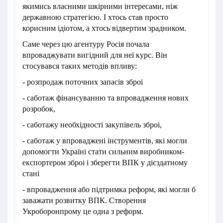
якимись власними шкірними інтересами, ніж
державною стратегією. І хтось став просто
корисним ідіотом, а хтось відвертим зрадником.
Саме через цю агентуру Росія почала
впроваджувати вигідний для неї курс. Він
стосувався таких методів впливу:
- розпродаж поточних запасів зброі
- саботаж фінансуванню та впровадження нових
розробок,
- саботажу необхідності закупівель зброі,
- саботаж у впроваджені інструментів, які могли
допомогти Україні стати сильним виробником-
експортером зброі і зберегти ВПК у дієздатному
стані
- впровадження або підтримка реформ, які могли б
заважати розвитку ВПК. Створення
Укроборонпрому це одна з реформ.