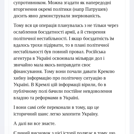
супротивником. Можна згадати як напередодні
вторгнення окремі політики (напр Патрушев)
досить явно демонстрували знервованість.
Тому вся ця операція планувалась з не тільки через
ослаблення боєздатності армії, а й створення
політичної нестабільності. І якщо боєздатність їм
вдалось трохи підірвати, то в плані політичної
нестабільності був повний провал. Російська
агентура в Україні освоювала мільярди дол і
звичайно мала якось виправдати своє
фінансування. Тому вони почали давати Кремлю
хибну інформацію про політичну ситуацію в
Україні. В Кремлі цій інформаціі вірили, бо в
публічному полі бачили постійне невдоволення
владою та реформами в Україні.
І вони самі себе переконали в тому, що це
історичний шанс легко захопити Україну.
А далі ви все знаєте.
Єдиний висновок з цієї історії полягає в тому, що