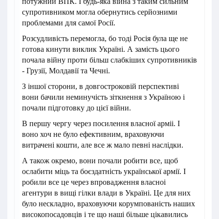
потужний ВПК. І будь-яка війна з таким сильним
супротивником могла обернутись серйозними
проблемами для самої Росії.
Розсудливість перемогла, бо тоді Росія була ще не
готова кинути виклик Україні. А замість цього
почала війну проти більш слабкіших супротивників
- Грузії, Молдавії та Чечні.
З іншої сторони, в довгостроковій перспективі
вони бачили неминучість зіткнення з Україною і
почали підготовку до цієї війни.
В першу чергу через посилення власної арміі. І
воно хоч не було ефективним, враховуючи
витрачені кошти, але все ж мало певні наслідки.
А також окремо, вони почали робити все, щоб
ослабити міць та боєздатність української армії. І
робили все це через впровадження власноі
агентури в вищі гілки влади в Україні. Це для них
було нескладно, враховуючи корумпованість наших
високопосадовців і те що наші більше цікавились