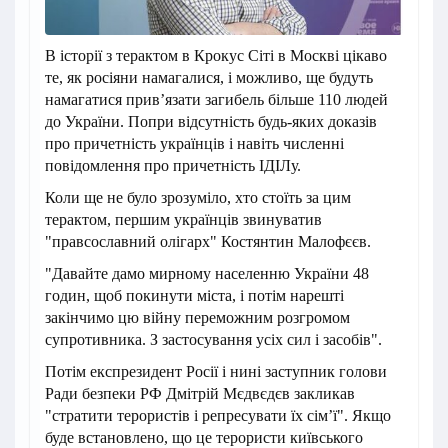
В історії з терактом в Крокус Сіті в Москві цікаво
те, як росіяни намагалися, і можливо, ще будуть
намагатися привʼязати загибель більше 110 людей
до України. Попри відсутність будь-яких доказів
про причетність українців і навіть численні
повідомлення про причетність ІДІЛу.
Коли ще не було зрозуміло, хто стоїть за цим
терактом, першим українців звинуватив
"правсославний олігарх" Костянтин Малофєєв.
"Давайте дамо мирному населенню України 48
годин, щоб покинути міста, і потім нарешті
закінчимо цю війну переможним розгромом
супротивника. З застосування усіх сил і засобів".
Потім експрезидент Росії і нині заступник голови
Ради безпеки РФ Дмітрій Мєдвєдєв закликав
"стратити терористів і репресувати їх сімʼї". Якщо
буде встановлено, що це терористи київського