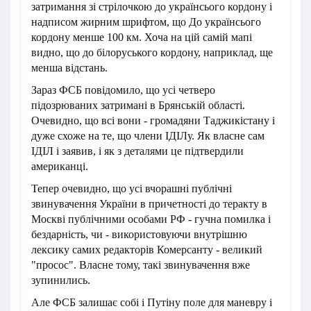
затримання зі стрілочкою до українсього кордону і
надписом жирним шрифтом, що До українсього
кордону менше 100 км. Хоча на цій самій мапі
видно, що до білоруського кордону, наприклад, ще
менша відстань.
Зараз ФСБ повідомило, що усі четверо
підозрюваних затримані в Брянській області.
Очевидно, що всі вони - громадяни Таджикістану і
дуже схоже на те, що члени ІДІЛу. Як власне сам
ІДІЛ і заявив, і як з деталями це підтвердили
американці.
Тепер очевидно, що усі вчорашні публічні
звинувачення України в причетності до теракту в
Москві публічними особами РФ - гучна помилка і
бездарність, чи - використовуючи внутрішню
лексику самих редакторів Комерсанту - великий
"просос". Власне тому, такі звинувачення вже
зупинились.
Але ФСБ залишає собі і Путіну поле для маневру і