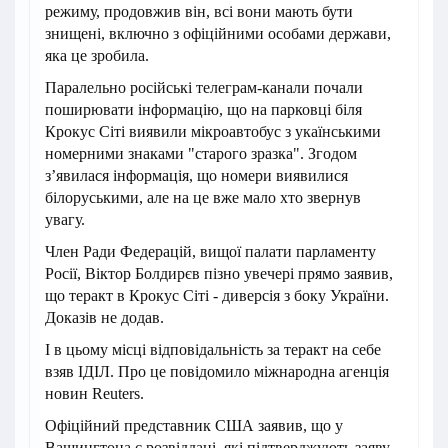
режиму, продовжив він, всі вони мають бути
знищені, включно з офіційними особами держави,
яка це зробила.
Паралельно російські телеграм-канали почали
поширювати інформацію, що на парковці біля
Крокус Сіті виявили мікроавтобус з укаїнськими
номерними знаками "старого зразка". Згодом
зʼявилася інформація, що номери виявилися
білоруськими, але на це вже мало хто звернув
увагу.
Член Ради Федерацій, вищої палати парламенту
Росії, Віктор Болдирєв пізно увечері прямо заявив,
що теракт в Крокус Сіті - диверсія з боку України.
Доказів не додав.
І в цьому місці відповідальність за теракт на себе
взяв ІДІЛ. Про це повідомило міжнародна агенція
новин Reuters.
Офіційний представник США заявив, що у
Вашингтона є розвіддані, які підтверджують заяву