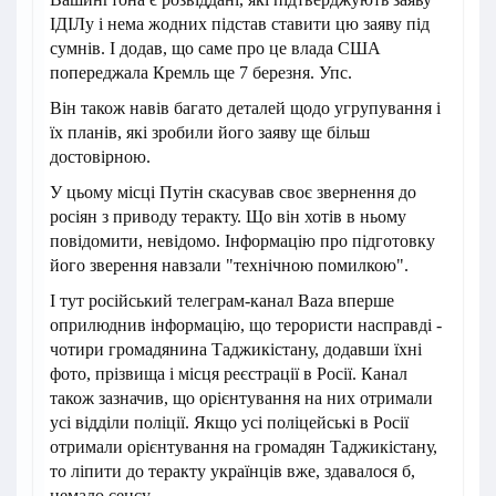
ІДІЛу і нема жодних підстав ставити цю заяву під
сумнів. І додав, що саме про це влада США
попереджала Кремль ще 7 березня. Упс.
Він також навів багато деталей щодо угрупування і
їх планів, які зробили його заяву ще більш
достовірною.
У цьому місці Путін скасував своє звернення до
росіян з приводу теракту. Що він хотів в ньому
повідомити, невідомо. Інформацію про підготовку
його зверення навзали "технічною помилкою".
І тут російський телеграм-канал Baza вперше
оприлюднив інформацію, що терористи насправді -
чотири громадянина Таджикістану, додавши їхні
фото, прізвища і місця реєстрації в Росії. Канал
також зазначив, що орієнтування на них отримали
усі відділи поліції. Якщо усі поліцейські в Росії
отримали орієнтування на громадян Таджикістану,
то ліпити до теракту українців вже, здавалося б,
немало сенсу.