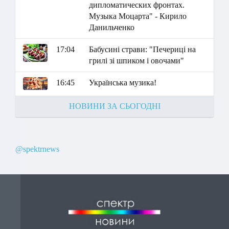
дипломатических фронтах.
Музыка Моцарта" - Кирило
Данильченко
17:04
Бабусині страви: "Печериці на
грилі зі шпиком і овочами"
16:45
Українська музика!
НОВИНИ ЗА СЬОГОДНІ
@spektrnews