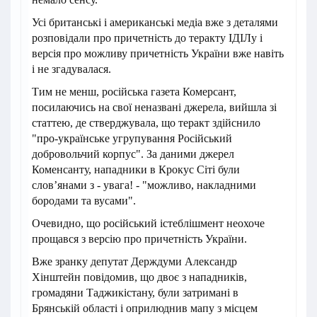
Усі британські і американські медіа вже з деталями
розповідали про причетність до теракту ІДІЛу і
версія про можливу причетність України вже навіть
і не згадувалася.
Тим не менш, російська газета Комерсант,
посилаючись на свої неназвані джерела, вийшла зі
статтею, де стверджувала, що теракт здійснило
"про-українське угрупування Російський
добровольчий корпус". За даними джерел
Коменсанту, нападники в Крокус Сіті були
словʼянами з - увага! - "можливо, накладними
бородами та вусами".
Очевидно, що російський істеблішмент неохоче
прощався з версію про причетність України.
Вже зранку депутат Держдуми Александр
Хінштейн повідомив, що двоє з нападників,
громадяни Таджикістану, були затримані в
Брянській області і оприлюднив мапу з місцем