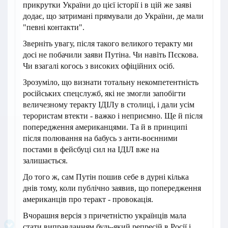
прикрутки України до цієї історії і в цій же заяві
додає, що затримані прямували до України, де мали
"певні контакти".
Зверніть увагу, після такого великого теракту ми
досі не побачили заяви Путіна. Чи навіть Пєскова.
Чи взагалі когось з високих офіційних осіб.
Зрозуміло, що визнати тотальну некомпетентність
російських спецслужб, які не змогли запобігти
величезному теракту ІДІЛу в столиці, і дали усім
терористам втекти - важко і неприємно. Ще й після
попередження американцями. Та й в принципі
після полювання на бабусь з анти-воєнними
постами в фейсбуці сил на ІДІЛ вже на
залишається.
До того ж, сам Путін пошив себе в дурні кілька
днів тому, коли публічно заявив, що попередження
американців про теракт - провокація.
Вчорашня версія з причетністю українців мала
стати виправданням будь-який репресій в Росії і