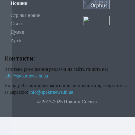
Новини
Стрічка новин
Статті
Думки
Архів
Контакти:
З питань розміщення реклами на сайті, пишіть на:
adv@spektrnews.in.ua
Якщо у Вас виникли запитання чи пропозиції, звертайтесь
за адресою:
info@spektrnews.in.ua
© 2015-2026 Новини Спектр.