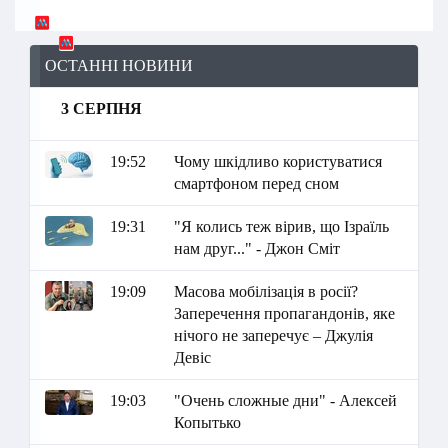
ОСТАННІ НОВИНИ
3 СЕРПНЯ
19:52
Чому шкідливо користуватися
смартфоном перед сном
19:31
"Я колись теж вірив, що Ізраїль
нам друг..." - Джон Сміт
19:09
Масова мобілізація в росії?
Заперечення пропагандонів, яке
нічого не заперечує – Джулія
Девіс
19:03
"Очень сложные дни" - Алексей
Копытько