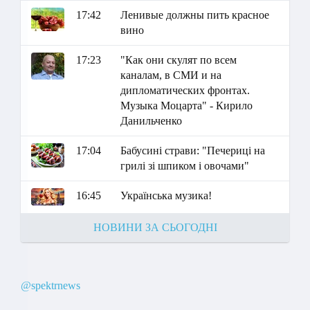
17:42
Ленивые должны пить красное
вино
17:23
"Как они скулят по всем
каналам, в СМИ и на
дипломатических фронтах.
Музыка Моцарта" - Кирило
Данильченко
17:04
Бабусині страви: "Печериці на
грилі зі шпиком і овочами"
16:45
Українська музика!
НОВИНИ ЗА СЬОГОДНІ
@spektrnews