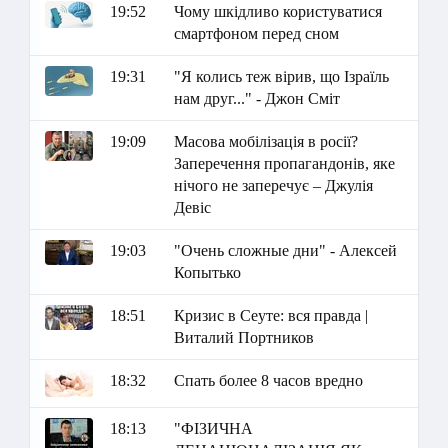
19:52
Чому шкідливо користуватися
смартфоном перед сном
19:31
"Я колись теж вірив, що Ізраїль
нам друг..." - Джон Сміт
19:09
Масова мобілізація в росії?
Заперечення пропагандонів, яке
нічого не заперечує – Джулія
Девіс
19:03
"Очень сложные дни" - Алексей
Копытько
18:51
Кризис в Сеуте: вся правда |
Виталий Портников
18:32
Спать более 8 часов вредно
18:13
"ФІЗИЧНА