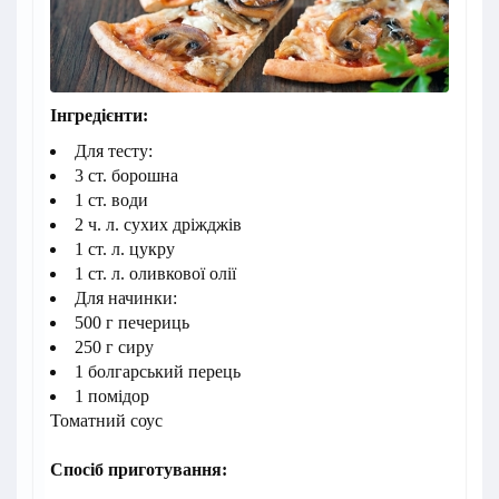
Інгредієнти:
Для тесту:
3 ст. борошна
1 ст. води
2 ч. л. сухих дріжджів
1 ст. л. цукру
1 ст. л. оливкової олії
Для начинки:
500 г печериць
250 г сиру
1 болгарський перець
1 помідор
Томатний соус
Спосіб приготування: