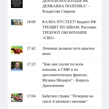
ДЕНАЦІОНАЛІЗАЦІЯ ЯК
ДЕРЖАВНА ПОЛІТИКА" -
Владислав Смірнов
18:00
КАЗНА ПУСТЕЕТ! Бюджет РФ
ТРЕЩИТ ПО ШВАМ. Россияне
ТРЕБУЮТ ОКОНЧАНИЯ
«СВО»
17:42
Ленивые должны пить красное
вино
17:23
"Как они скулят по всем
каналам, в СМИ и на
дипломатических фронтах.
Музыка Моцарта" - Кирило
Данильченко
17:04
Бабусині страви: "Печериці на
грилі зі шпиком і овочами"