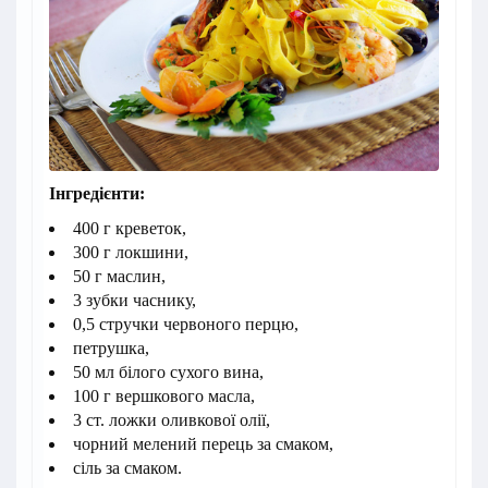
Інгредієнти:
400 г креветок,
300 г локшини,
50 г маслин,
3 зубки часнику,
0,5 стручки червоного перцю,
петрушка,
50 мл білого сухого вина,
100 г вершкового масла,
3 ст. ложки оливкової олії,
чорний мелений перець за смаком,
сіль за смаком.