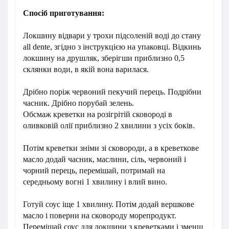
Спосіб приготування:
Локшину відвари у трохи підсоленій воді до стану
all dente, згідно з інструкцією на упаковці. Відкинь
локшину на друшляк, зберігши приблизно 0,5
склянки води, в якій вона варилася.
Дрібно поріж червоний пекучий перець. Подрібни
часник. Дрібно порубай зелень.
Обсмаж креветки на розігрітій сковороді в
оливковій олії приблизно 2 хвилини з усіх боків.
Потім креветки зніми зі сковороди, а в креветкове
масло додай часник, маслини, сіль, червоний і
чорний перець, перемішай, потримай на
середньому вогні 1 хвилину і влий вино.
Готуй соус іще 1 хвилину. Потім додай вершкове
масло і поверни на сковороду морепродукт.
Перемішай соус для локшини з креветками і зменш