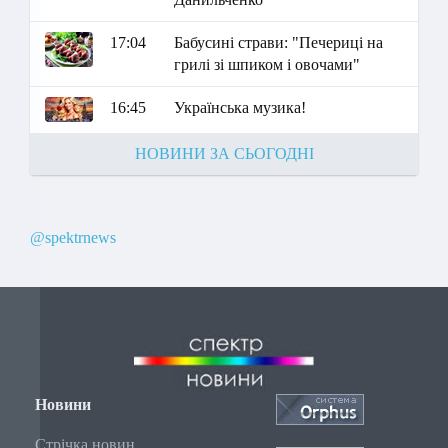
17:04
Бабусині страви: "Печериці на
грилі зі шпиком і овочами"
16:45
Українська музика!
НОВИНИ ЗА СЬОГОДНІ
@spektrnews
Новини
Стрічка новин