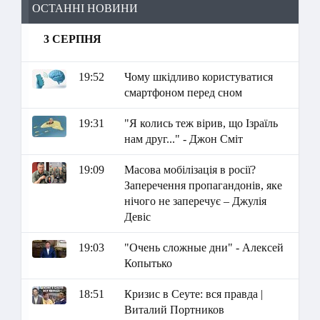
ОСТАННІ НОВИНИ
3 СЕРПНЯ
19:52
Чому шкідливо користуватися
смартфоном перед сном
19:31
"Я колись теж вірив, що Ізраїль
нам друг..." - Джон Сміт
19:09
Масова мобілізація в росії?
Заперечення пропагандонів, яке
нічого не заперечує – Джулія
Девіс
19:03
"Очень сложные дни" - Алексей
Копытько
18:51
Кризис в Сеуте: вся правда |
Виталий Портников