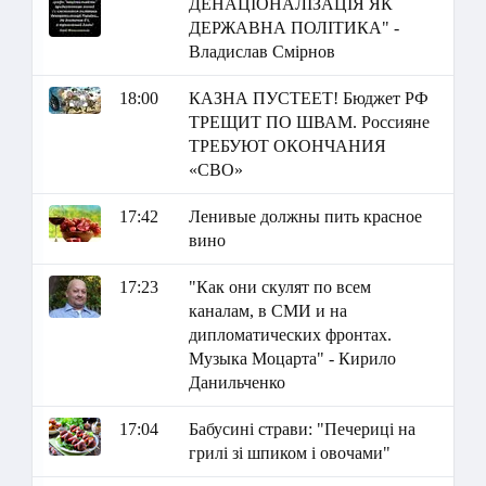
ДЕНАЦІОНАЛІЗАЦІЯ ЯК
ДЕРЖАВНА ПОЛІТИКА" -
Владислав Смірнов
18:00
КАЗНА ПУСТЕЕТ! Бюджет РФ
ТРЕЩИТ ПО ШВАМ. Россияне
ТРЕБУЮТ ОКОНЧАНИЯ
«СВО»
17:42
Ленивые должны пить красное
вино
17:23
"Как они скулят по всем
каналам, в СМИ и на
дипломатических фронтах.
Музыка Моцарта" - Кирило
Данильченко
17:04
Бабусині страви: "Печериці на
грилі зі шпиком і овочами"