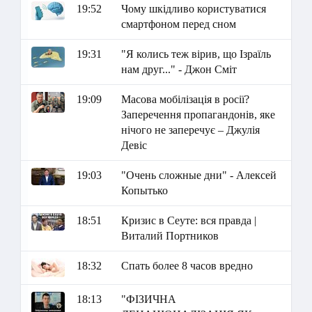
19:52
Чому шкідливо користуватися
смартфоном перед сном
19:31
"Я колись теж вірив, що Ізраїль
нам друг..." - Джон Сміт
19:09
Масова мобілізація в росії?
Заперечення пропагандонів, яке
нічого не заперечує – Джулія
Девіс
19:03
"Очень сложные дни" - Алексей
Копытько
18:51
Кризис в Сеуте: вся правда |
Виталий Портников
18:32
Спать более 8 часов вредно
18:13
"ФІЗИЧНА