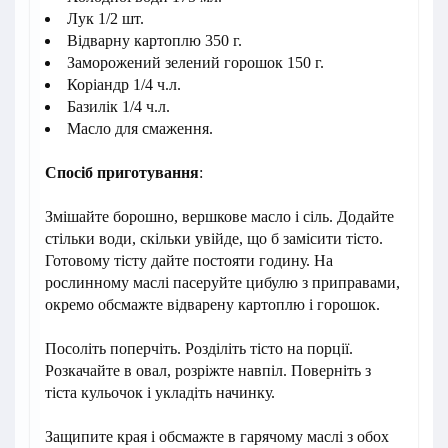
Лук 1/2 шт.
Відварну картоплю 350 г.
Заморожений зелений горошок 150 г.
Коріандр 1/4 ч.л.
Базилік 1/4 ч.л.
Масло для смаження.
Спосіб приготування
:
Змішайте борошно, вершкове масло і сіль. Додайте
стільки води, скільки увійде, що б замісити тісто.
Готовому тісту дайте постояти годину. На
рослинному маслі пасеруйте цибулю з приправами,
окремо обсмажте відварену картоплю і горошок.
Посоліть поперчіть. Розділіть тісто на порції.
Розкачайте в овал, розріжте навпіл. Поверніть з
тіста кульочок і укладіть начинку.
Защипите края і обсмажте в гарячому маслі з обох