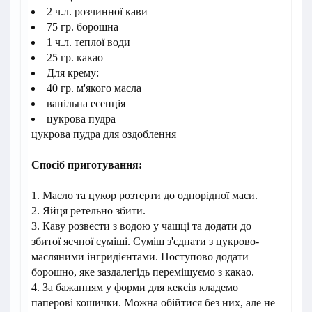
2 ч.л. розчинної кави
75 гр. борошна
1 ч.л. теплої води
25 гр. какао
Для крему:
40 гр. м'якого масла
ванільна есенція
цукрова пудра
цукрова пудра для оздоблення
Спосіб приготування:
1. Масло та цукор розтерти до однорідної маси.
2. Яйця ретельно збити.
3. Каву розвести з водою у чашці та додати до
збитої яєчної суміші. Суміш з'єднати з цукрово-
масляними інгридієнтами. Поступово додати
борошно, яке заздалегідь перемішуємо з какао.
4. За бажанням у форми для кексів кладемо
паперові кошички. Можна обійтися без них, але не