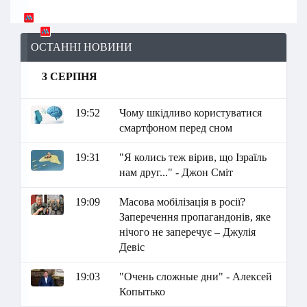
ОСТАННІ НОВИНИ
3 СЕРПНЯ
19:52
Чому шкідливо користуватися
смартфоном перед сном
19:31
"Я колись теж вірив, що Ізраїль
нам друг..." - Джон Сміт
19:09
Масова мобілізація в росії?
Заперечення пропагандонів, яке
нічого не заперечує – Джулія
Девіс
19:03
"Очень сложные дни" - Алексей
Копытько