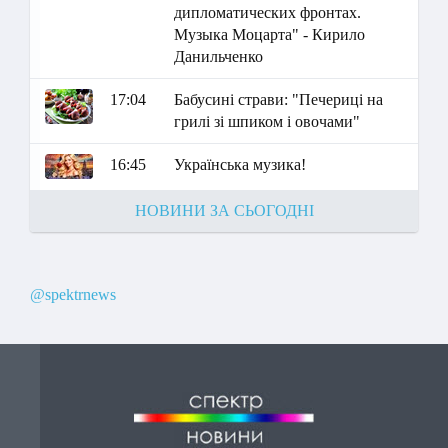
дипломатических фронтах.
Музыка Моцарта" - Кирило
Данильченко
17:04
Бабусині страви: "Печериці на
грилі зі шпиком і овочами"
16:45
Українська музика!
НОВИНИ ЗА СЬОГОДНІ
@spektrnews