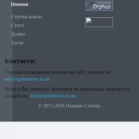
Новини
Стрічка новин
Статті
Думки
Архів
Контакти:
З питань розміщення реклами на сайті, пишіть на:
adv@spektrnews.in.ua
Якщо у Вас виникли запитання чи пропозиції, звертайтесь
за адресою:
info@spektrnews.in.ua
© 2015-2026 Новини Спектр.