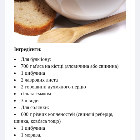
Інгредієнти:
Для бульйону:
700 г м'яса на кістці (яловичина або свинина)
1 цибулина
2 лаврових листа
2 горошини духмяного перцю
сіль за смаком
3 л води
Для солянки:
600 г різних копченостей (свинячі реберця,
шинка, ковбаса тощо)
1 цибулина
1 морква,