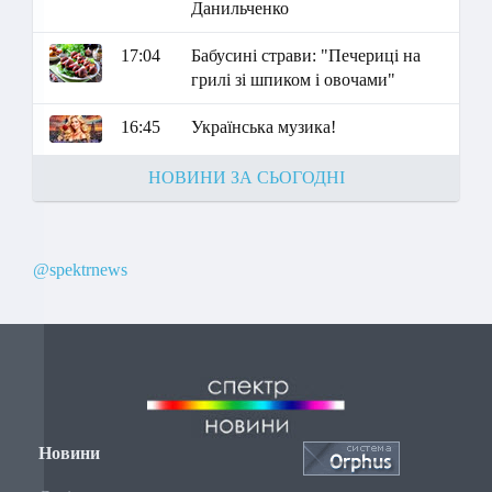
Данильченко
17:04
Бабусині страви: "Печериці на
грилі зі шпиком і овочами"
16:45
Українська музика!
НОВИНИ ЗА СЬОГОДНІ
@spektrnews
Новини