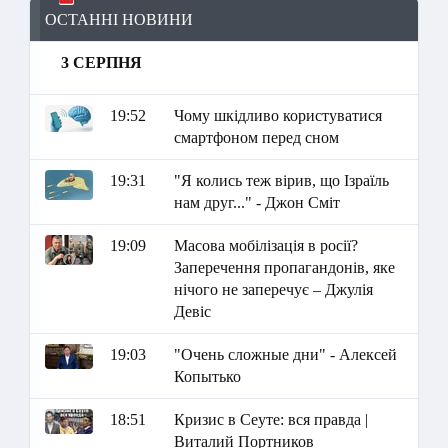
ОСТАННІ НОВИНИ
3 СЕРПНЯ
19:52
Чому шкідливо користуватися
смартфоном перед сном
19:31
"Я колись теж вірив, що Ізраїль
нам друг..." - Джон Сміт
19:09
Масова мобілізація в росії?
Заперечення пропагандонів, яке
нічого не заперечує – Джулія
Девіс
19:03
"Очень сложные дни" - Алексей
Копытько
18:51
Кризис в Сеуте: вся правда |
Виталий Портников