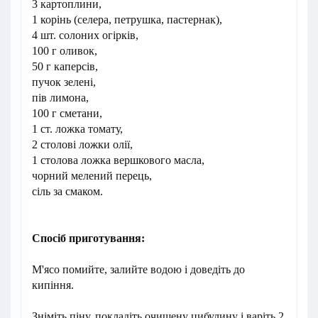
3 картоплини,
1 корінь (селера, петрушка, пастернак),
4 шт. солоних огірків,
100 г оливок,
50 г каперсів,
пучок зелені,
пів лимона,
100 г сметани,
1 ст. ложка томату,
2 столові ложки олії,
1 столова ложка вершкового масла,
чорний мелений перець,
сіль за смаком.
Спосіб приготування:
М'ясо помийте, залийте водою і доведіть до
кипіння.
Зніміть піну, покладіть очищену цибулину і варіть 2