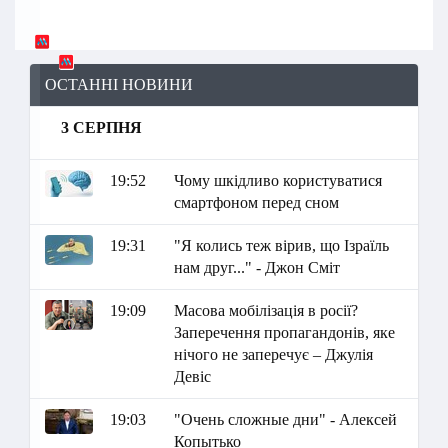
ОСТАННІ НОВИНИ
3 СЕРПНЯ
19:52
Чому шкідливо користуватися
смартфоном перед сном
19:31
"Я колись теж вірив, що Ізраїль
нам друг..." - Джон Сміт
19:09
Масова мобілізація в росії?
Заперечення пропагандонів, яке
нічого не заперечує – Джулія
Девіс
19:03
"Очень сложные дни" - Алексей
Копытько