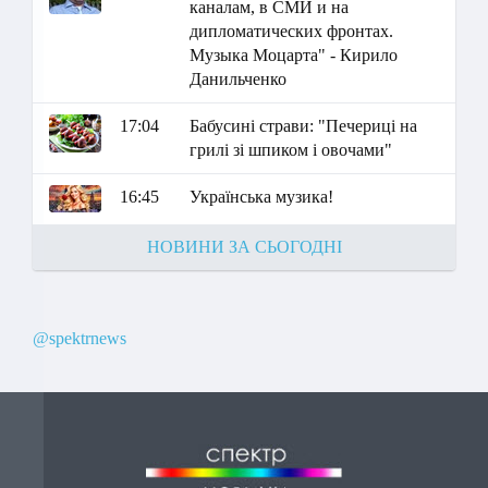
каналам, в СМИ и на
дипломатических фронтах.
Музыка Моцарта" - Кирило
Данильченко
17:04
Бабусині страви: "Печериці на
грилі зі шпиком і овочами"
16:45
Українська музика!
НОВИНИ ЗА СЬОГОДНІ
@spektrnews