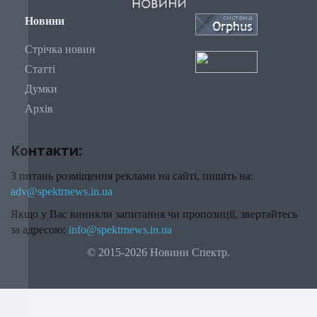
Новини
Стрічка новин
Статті
Думки
Архів
Контакти:
З питань розміщення реклами на сайті, пишіть на:
adv@spektrnews.in.ua
Якщо у Вас виникли запитання чи пропозиції, звертайтесь
за адресою:
info@spektrnews.in.ua
© 2015-2026 Новини Спектр.