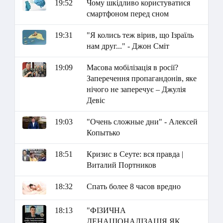
19:52
Чому шкідливо користуватися
смартфоном перед сном
19:31
"Я колись теж вірив, що Ізраїль
нам друг..." - Джон Сміт
19:09
Масова мобілізація в росії?
Заперечення пропагандонів, яке
нічого не заперечує – Джулія
Девіс
19:03
"Очень сложные дни" - Алексей
Копытько
18:51
Кризис в Сеуте: вся правда |
Виталий Портников
18:32
Спать более 8 часов вредно
18:13
"ФІЗИЧНА
ДЕНАЦІОНАЛІЗАЦІЯ ЯК