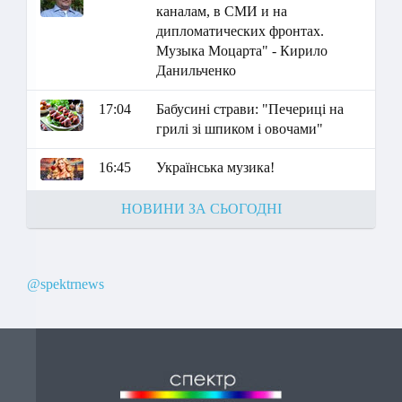
каналам, в СМИ и на
дипломатических фронтах.
Музыка Моцарта" - Кирило
Данильченко
17:04
Бабусині страви: "Печериці на
грилі зі шпиком і овочами"
16:45
Українська музика!
НОВИНИ ЗА СЬОГОДНІ
@spektrnews