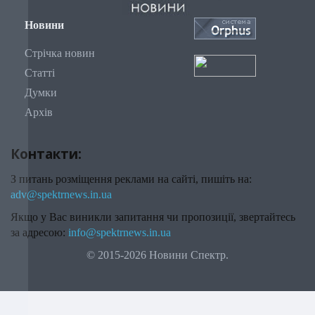
Новини
Стрічка новин
Статті
Думки
Архів
Контакти:
З питань розміщення реклами на сайті, пишіть на:
adv@spektrnews.in.ua
Якщо у Вас виникли запитання чи пропозиції, звертайтесь
за адресою:
info@spektrnews.in.ua
© 2015-2026 Новини Спектр.