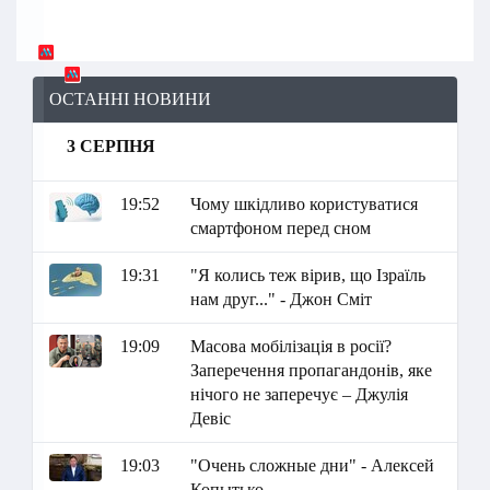
ОСТАННІ НОВИНИ
3 СЕРПНЯ
19:52
Чому шкідливо користуватися
смартфоном перед сном
19:31
"Я колись теж вірив, що Ізраїль
нам друг..." - Джон Сміт
19:09
Масова мобілізація в росії?
Заперечення пропагандонів, яке
нічого не заперечує – Джулія
Девіс
19:03
"Очень сложные дни" - Алексей
Копытько