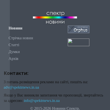
Новини
Стрічка новин
Статті
Думки
Архів
Контакти:
З питань розміщення реклами на сайті, пишіть на:
adv@spektrnews.in.ua
Якщо у Вас виникли запитання чи пропозиції, звертайтесь
за адресою:
info@spektrnews.in.ua
© 2015-2026 Новини Спектр.