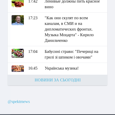
17:42
Ленивые должны пить красное
вино
17:23
"Как они скулят по всем
каналам, в СМИ и на
дипломатических фронтах.
Музыка Моцарта" - Кирило
Данильченко
17:04
Бабусині страви: "Печериці на
грилі зі шпиком і овочами"
16:45
Українська музика!
НОВИНИ ЗА СЬОГОДНІ
@spektrnews