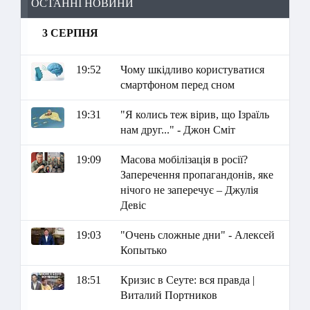
ОСТАННІ НОВИНИ
3 СЕРПНЯ
19:52
Чому шкідливо користуватися
смартфоном перед сном
19:31
"Я колись теж вірив, що Ізраїль
нам друг..." - Джон Сміт
19:09
Масова мобілізація в росії?
Заперечення пропагандонів, яке
нічого не заперечує – Джулія
Девіс
19:03
"Очень сложные дни" - Алексей
Копытько
18:51
Кризис в Сеуте: вся правда |
Виталий Портников