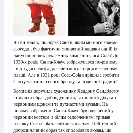
Чи ви знали, що образ Санти, яким ми його знаємо
сьогодні, був фактично створений завдяки одній із
найуспішніших рекламних кампаній Coca-Cola? До
1930-х років Санта-Клаус зображувався по-різному
- від худого ельфа до серйозного старця в зеленому
плащі. Але в 1931 році Coca-Cola вирішила зробити
Санту частиною свого бренду та різдвяної традиції.
Компанія доручила художнику Хеддону Сандблому
створити образ добродушного, затишного дідуся з
червоними щоками та пухнастими вусами. На
новому зображенні Санта-Клаус був одягнений у
червоний костюм із білим оздобленням, тримав
пляшку Coca-Cola та світився щастям. Цей теплий і
доброзичливий образ так сподобався людям, що