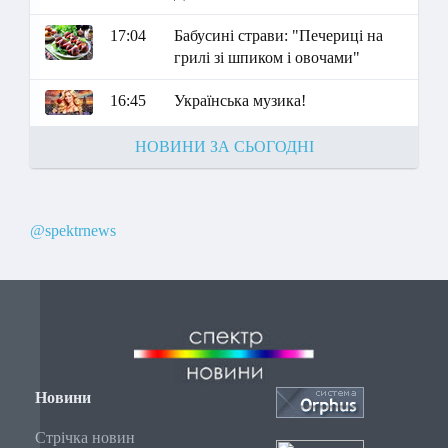
17:04
Бабусині страви: "Печериці на
грилі зі шпиком і овочами"
16:45
Українська музика!
НОВИНИ ЗА СЬОГОДНІ
@spektrnews
Новини
Стрічка новин