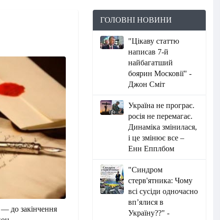
ГОЛОВНІ НОВИНИ
"Цікаву статтю
написав 7-й
найбагатший
боярин Московії" -
Джон Сміт
Україна не програє.
росія не перемагає.
Динаміка змінилася,
і це змінює все –
Енн Епплбом
"Синдром
стерв'ятника: Чому
всі сусіди одночасно
вп’ялися в
 — до закінчення
Україну??" -
нон.