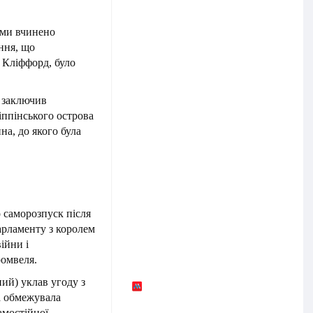
ями вчинено
ння, що
 Кліффорд, було
і заключив
іппінського острова
а, до якого була
 саморозпуск після
арламенту з королем
ійни і
омвеля.
ий) уклав угоду з
ка обмежувала
амостійної