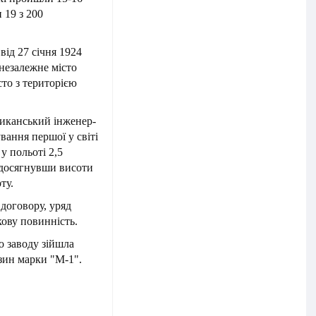
 19 з 200
від 27 січня 1924
 незалежне місто
сто з територією
риканський інженер-
вання першої у світі
у польоті 2,5
 досягнувши висоти
ту.
договору, уряд
ову повинність.
о заводу зійшла
зин марки "М-1".