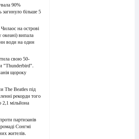
нувала 90%
ь загинуло більше 5
у Чилаос на острові
 океані) випала
онн води на один
тила свою 50-
 "Thunderbird".
панія щороку
 The Beatles під
ленні рекорди того
о 2,1 мільйона
 проти партизанів
громаді Сонгмі
них жителів.