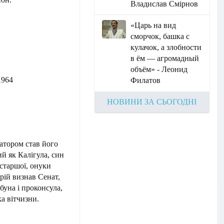
Владислав Смірнов
«Царь на вид
сморчок, башка с
кулачок, а злобности
в ём — агромадный
объём» - Леонид
1964
Филатов
НОВИНИ ЗА СЬОГОДНІ
ратором став його
й як Калігула, син
старшої, онуки
ерій визнав Сенат,
буна і проконсула,
а вітчизни.