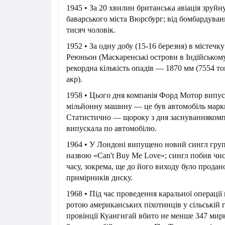
1945 • За 20 хвилин британська авіація зруй
баварського міста Вюрсбург; від бомбардуван
тисяч чоловік.
1952 • За одну добу (15-16 березня) в містечк
Реюньон (Маскаренські острови в Індійському
рекордна кількість опадів — 1870 мм (7554 т
акр).
1958 • Цього дня компанія Форд Мотор випус
мільйонну машину — це був автомобіль марки
Статистично — щороку з дня заснуванняком
випускала по автомобілю.
1964 • У Лондоні випущено новий сингл групи
назвою «Can't Buy Me Love»; сингл побив чис
часу, зокрема, ще до його виходу було продан
примірників диску.
1968 • Під час проведення каральної операції
ротою американських піхотинців у сільській 
провінції Куангнгай вбито не менше 347 мир