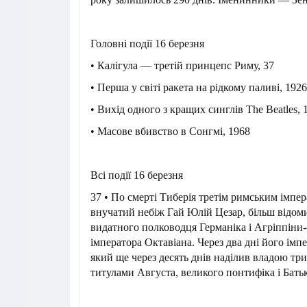
Головні події 16 березня
• Калігула — третій принцепс Риму, 37
• Перша у світі ракета на рідкому паливі, 1926
• Вихід одного з кращих синглів The Beatles, 
• Масове вбивство в Сонгмі, 1968
Всі події 16 березня
37 • По смерті Тиберія третім римським імпе
внучатий небіж Гай Юлій Цезар, більш відоми
видатного полководця Германіка і Агріппіни-
імператора Октавіана. Через два дні його імп
який ще через десять днів наділив владою три
титулами Августа, великого понтифіка і Батьк