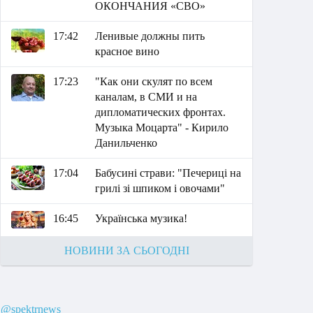
ОКОНЧАНИЯ «СВО»
17:42
Ленивые должны пить
красное вино
17:23
"Как они скулят по всем
каналам, в СМИ и на
дипломатических фронтах.
Музыка Моцарта" - Кирило
Данильченко
17:04
Бабусині страви: "Печериці на
грилі зі шпиком і овочами"
16:45
Українська музика!
НОВИНИ ЗА СЬОГОДНІ
@spektrnews