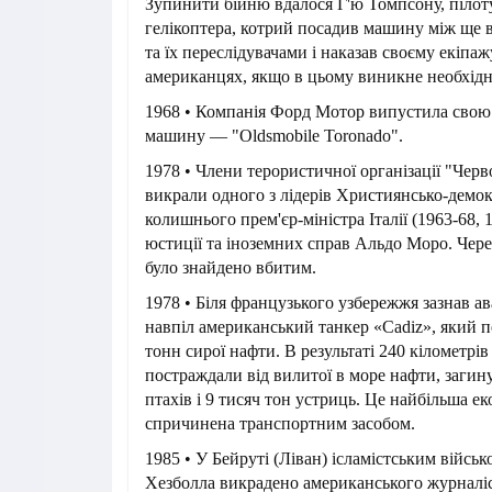
Зупинити бійню вдалося Г'ю Томпсону, пілот
гелікоптера, котрий посадив машину між ще 
та їх переслідувачами і наказав своєму екіпа
американцях, якщо в цьому виникне необхідн
1968 • Компанія Форд Мотор випустила свою
машину — "Oldsmobile Toronado".
1978 • Члени терористичної організації "Черв
викрали одного з лідерів Християнсько-демок
колишнього прем'єр-міністра Італії (1963-68, 1
юстиції та іноземних справ Альдо Моро. Чере
було знайдено вбитим.
1978 • Біля французького узбережжя зазнав ава
навпіл американський танкер «Cadiz», який п
тонн сирої нафти. В результаті 240 кілометрі
постраждали від вилитої в море нафти, загин
птахів і 9 тисяч тон устриць. Це найбільша ек
спричинена транспортним засобом.
1985 • У Бейруті (Ліван) ісламістським війс
Хезболла викрадено американського журналіс