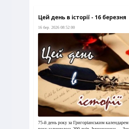
Цей день в історії - 16 березня
16 бер. 2026 08:52:00
75-й день року за Григоріанським календарем
року залишилось 290 днів. Іменинники — Зе