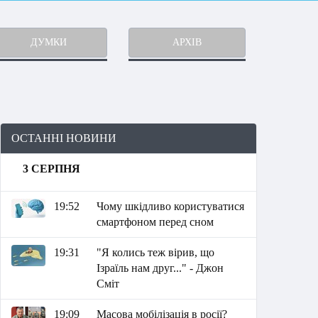
ДУМКИ
АРХІВ
ОСТАННІ НОВИНИ
3 СЕРПНЯ
19:52
Чому шкідливо користуватися
смартфоном перед сном
19:31
"Я колись теж вірив, що
Ізраїль нам друг..." - Джон
Сміт
19:09
Масова мобілізація в росії?