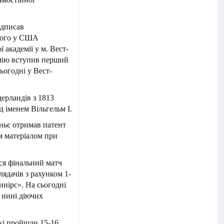
ідписав
шого у США
 академії у м. Вест-
емію вступив перший
ьогодні у Вест-
дерландів з 1813
д іменем Вільгельм І.
ньє отримав патент
м матеріалом при
вся фінальний матч
лядачів з рахунком 1-
инірс». На сьогодні
 нині діючих
які пройшли 15-16