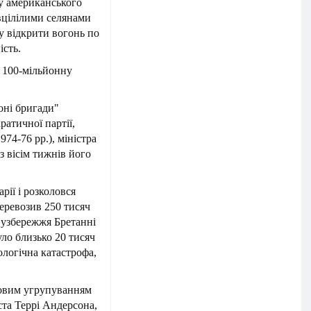
у американського
вцілілими селянами
жу відкрити вогонь по
ість.
 100-мільйонну
оні бригади"
ратичної партії,
974-76 рр.), міністра
з вісім тижнів його
рії і розколовся
еревозив 250 тисяч
в узбережжя Бретанні
уло близько 20 тисяч
ологічна катастрофа,
ьковим угрупуванням
та Террі Андерсона,