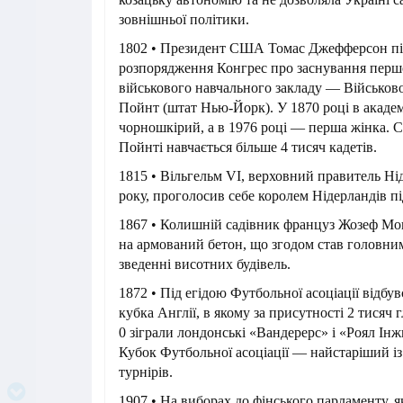
зовнішньої політики.
1802 • Президент США Томас Джефферсон п
розпорядження Конгрес про заснування пер
військового навчального закладу — Військової
Пойнт (штат Нью-Йорк). У 1870 році в акад
чорношкірий, а в 1976 році — перша жінка. С
Пойнті навчається більше 4 тисяч кадетів.
1815 • Вільгельм VI, верховний правитель Ні
року, проголосив себе королем Нідерландів пі
1867 • Колишній садівник француз Жозеф Мо
на армований бетон, що згодом став головни
зведенні висотних будівель.
1872 • Під егідою Футбольної асоціації відбу
кубка Англії, в якому за присутності 2 тисяч г
0 зіграли лондонські «Вандерерс» і «Роял Інж
Кубок Футбольної асоціації — найстаріший із
турнірів.
1907 • На виборах до фінського парламенту, 