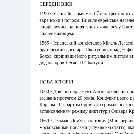
СЕРЕДНІ ВІКИ
1190 • У англійському місті Йорк хрестоносц
єврейський погром. Вціліле єврейське населе
сподіваючись на порятунок сховалося у Башті
спалене живцем.
1565 • Іспанський конкістадор Мігель Легасл
братерський договір з Сікатуною, вождем філ
Бохол, скріпивши його ритуальним питтям вин
додана кров Легаслі і Сікатуни.
НОВА ІСТОРІЯ
1660 • Довгий парламент Англії оголосив про
засідань протягом 20 років. Конфлікт цього п
Карлом I Стюартом привів до громадянської в
встановленням режиму диктатури Олівера Кр
1669 • Гетьман Дем'ян Ігнатович (Многогрішн
московськими послами (Глухівські статті), я
козацьку автономію та не дозволяла Україні с