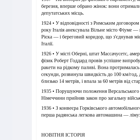
березня, вперше обрано жінок: вони отримали
депутатських місць.
1924 • У відповідності з Римським договором 
року Італія анексувала Вільне місто Фіуме —
Рієка — і береговий коридор, що з'єднував мі
Італії.
1926 • У місті Оберні, штат Массачусетс, аме
фізик Роберт Годдард провів успішне випробу
ракети на рідкому паливі. Вона протрималась 
секунди, розвинула швидкість до 100 км/год,
близько 14 метрів, і впала за 60 метрів від стар
1935 • Порушуючи положення Версальського 
Німеччини прийняв закон про загальну військ
1936 • З конвеєра Горківського автомобільног
перша радянська легкова автомашина — ліму
НОВІТНЯ ІСТОРІЯ