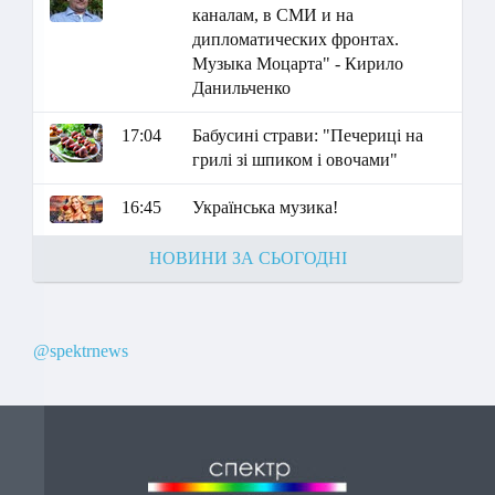
каналам, в СМИ и на
дипломатических фронтах.
Музыка Моцарта" - Кирило
Данильченко
17:04
Бабусині страви: "Печериці на
грилі зі шпиком і овочами"
16:45
Українська музика!
НОВИНИ ЗА СЬОГОДНІ
@spektrnews