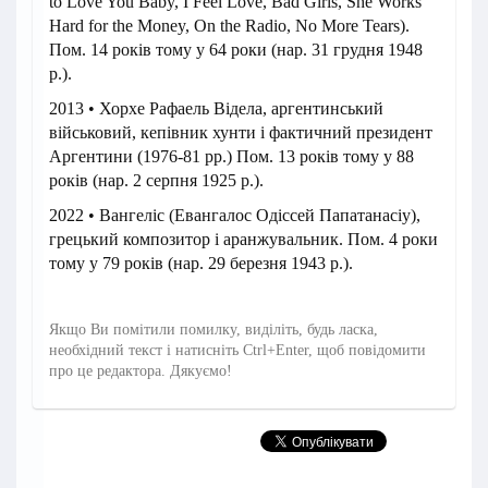
to Love You Baby, I Feel Love, Bad Girls, She Works
Hard for the Money, On the Radio, No More Tears).
Пом. 14 років тому у 64 роки (нар. 31 грудня 1948
р.).
2013 • Хорхе Рафаель Відела, аргентинський
військовий, кепівник хунти і фактичний президент
Аргентини (1976-81 рр.) Пом. 13 років тому у 88
років (нар. 2 серпня 1925 р.).
2022 • Вангеліс (Евангалос Одіссей Папатанасіу),
грецький композитор і аранжувальник. Пом. 4 роки
тому у 79 років (нар. 29 березня 1943 р.).
Якщо Ви помітили помилку, виділіть, будь ласка,
необхідний текст і натисніть Ctrl+Enter, щоб повідомити
про це редактора. Дякуємо!