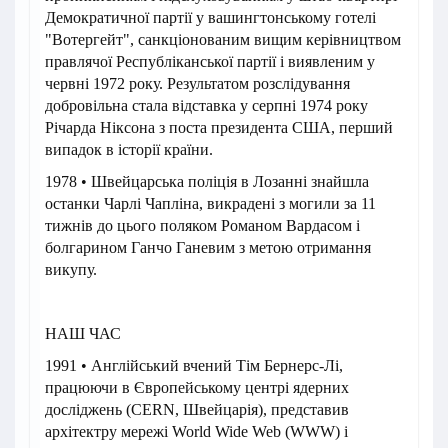
Демократичної партії у вашингтонському готелі
"Вотергейт", санкціонованим вищим керівництвом
правлячої Республіканської партії і виявленим у
червні 1972 року. Результатом розслідування
добровільна стала відставка у серпні 1974 року
Річарда Ніксона з поста президента США, перший
випадок в історії країни.
1978 • Швейцарська поліція в Лозанні знайшла
останки Чарлі Чапліна, викрадені з могили за 11
тижнів до цього поляком Романом Вардасом і
болгарином Ганчо Ганевим з метою отримання
викупу.
НАШ ЧАС
1991 • Англійський вчений Тім Бернерс-Лі,
пpацюючи в Європейському центрі ядерних
досліджень (CERN, Швейцарія), представив
архітектру мережі World Wide Web (WWW) і