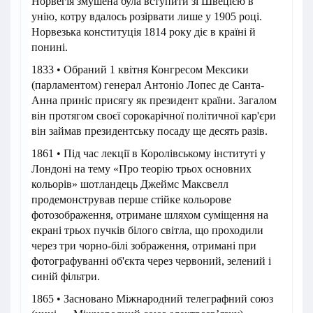
Норвегія змушена була вступити зі Швецією в
унію, котру вдалось розірвати лише у 1905 році.
Норвезька конституція 1814 року діє в країні й
понині.
1833 • Обраний 1 квітня Конгресом Мексики
(парламентом) генерал Антоніо Лопес де Санта-
Анна приніс присягу як президент країни. Загалом
він протягом своєї сорокарічної політичної кар'єри
він займав президентську посаду ще десять разів.
1861 • Під час лекції в Королівському інституті у
Лондоні на тему «Про теорію трьох основних
кольорів» шотландець Джеймс Максвелл
продемонстрував перше стійке кольорове
фотозображення, отримане шляхом суміщення на
екрані трьох пучків білого світла, що проходили
через три чорно-білі зображення, отримані при
фотографуванні об'єкта через червоний, зелений і
синій фільтри.
1865 • Засновано Міжнародний телеграфний союз