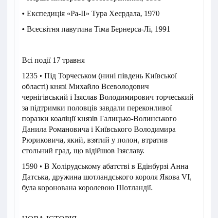
• Експедиція «Ра-II» Тура Хеєрдала, 1970
• Всесвітня павутина Тіма Бернерса-Лі, 1991
Всі події 17 травня
1235 • Під Торчеськом (нині південь Київської
області) князі Михайло Всеволодович
чернігівський і Ізяслав Володимирович торчеський
за підтримки половців завдали переконливої
поразки коаліції князів Галицько-Волинського
Данила Романовича і Київського Володимира
Рюриковича, який, взятий у полон, втратив
стольний град, що відійшов Ізяславу.
1590 • В Холірудському абатстві в Едінбурзі Анна
Датська, дружина шотландського короля Якова VI,
була коронована королевою Шотландії.