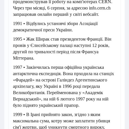
продемонстрував її роботу на комп'ютерах CERN.
Через три місяці, 6 серпня, за адресою info.cern.ch
запрацював онлайн перший у світі вебсайт.
1991 • Відбулись установчі збори Асоціації
демократичної преси України.
1995 • Жак Ширак став президентом Франції. Він
провів у Єлисейському палаці наступні 12 років,
другий по тривалості період після Франсуа
Міттерана.
1997 • Закінчилась перша офіційна українська
антарктична експедиція. Вона прходила на станціх
«Фарадей» на острові Галіндез Аргентинського
архіпелагу, яку Україні в 1996 році передала
Великобританія. Перейменована у «Академік
Вернадський», на ній 6 лютого 1997 року на ній
було піднято український прапор.
1999 • В Ірані прийнято закон, згідно з яким
максимальна сума, котру може заплатити убивця
сім'ї жертви, щоб уникнути смертного вироку,