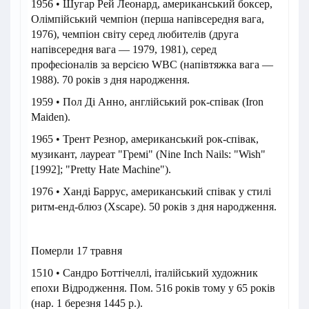
1956 • Шугар Рей Леонард, американський боксер,
Олімпійський чемпіон (перша напівсередня вага,
1976), чемпіон світу серед любителів (друга
напівсередня вага — 1979, 1981), серед
професіоналів за версією WBC (напівтяжка вага —
1988). 70 років з дня народження.
1959 • Пол Ді Анно, англійський рок-співак (Iron
Maiden).
1965 • Трент Резнор, американський рок-співак,
музикант, лауреат "Гремі" (Nine Inch Nails: "Wish"
[1992]; "Pretty Hate Machine").
1976 • Ханді Баррус, американський співак у стилі
ритм-енд-блюз (Xscape). 50 років з дня народження.
Померли 17 травня
1510 • Сандро Боттічеллі, італійський художник
епохи Відродження. Пом. 516 років тому у 65 років
(нар. 1 березня 1445 р.).