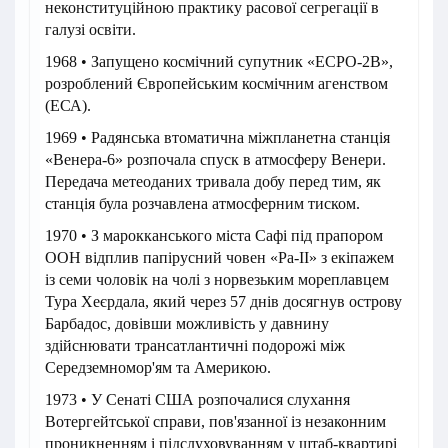
неконституційною практику расової сегрегації в
галузі освіти.
1968 • Запущено космічний супутник «ЕСРО-2В»,
розроблений Європейським космічним агенством
(ЕСА).
1969 • Радянська втоматична міжпланетна станція
«Венера-6» розпочала спуск в атмосферу Венери.
Передача метеоданих тривала добу перед тим, як
станція була розчавлена атмосферним тиском.
1970 • З марокканського міста Сафі під прапором
ООН відплив папірусний човен «Ра-II» з екіпажем
із семи чоловік на чолі з норвезьким мореплавцем
Тура Хеєрдала, який через 57 днів досягнув острову
Барбадос, довівши можливість у давнину
здійснювати трансатлантичні подорожі між
Середземномор'ям та Америкою.
1973 • У Сенаті США розпочалися слухання
Вотергейтської справи, пов'язанної із незаконним
проникненням і підслуховуванням у штаб-квартирі