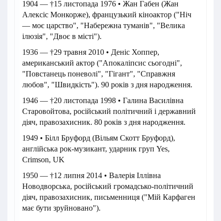
1904 — †15 листопада 1976 • Жан Габен (Жан
Алексіс Монкорже), французький кіноактор ("Ніч
— моє царство", "Набережна туманів", "Велика
ілюзія", "Двоє в місті").
1936 — †29 травня 2010 • Деніс Хоппер,
американський актор ("Апокаліпсис сьогодні",
"Повстанець поневолі", "Гігант", "Справжня
любов", "Швидкість"). 90 років з дня народження.
1946 — †20 листопада 1998 • Галина Василівна
Старовойтова, російський політичний і державний
діяч, правозахисник. 80 років з дня народження.
1949 • Білл Бруфорд (Вільям Скотт Бруфорд),
англійська рок-музикант, ударник груп Yes,
Crimson, UK
1950 — †12 липня 2014 • Валерія Іллівна
Новодворська, російський громадсько-політичний
діяч, правозахисник, письменниця ("Мій Карфаген
має бути зруйновано").