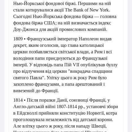
Нью-Йоркської фондової біржі. Першими на ній
стали котирувалися акції The Bank of New York.
Сьогодні Нью-Йоркська фондова біржа — головна
фондова біржа США; на ній визначається індекс
Доу-Джонса для акцій промислових компаній.
1809 • Французський імператор Наполеон видав
декрет, яким оголосив, що глава католицької
церкви позбавляється світської влади, а Рим і всі
володіння папи приєднуються до Французької
імперії. У відповідь папа Пій VII опублікував буллу
про відлучення від церкви "викрадача спадщини
святого Павла". Улітку цього ж року Рим було
захоплено французами, а папа арештований і
вивезений до Франції.
1814 • Після поразки Данії, союзниці Франції, у
Англо-датській війні 1807-1814 рр., установчі збори
в Ейдсволлі прийняли конституцію Норвегії, котра
проголошувала незалежність від датської корони.
Але влітку цього ж року, після нападу Швеції,