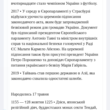
вчотирнадцяте стало чемпіоном України з футболу.
2017 • У середу в Європарламенті у Страсбурзі
відбулася урочиста церемонія підписання
законодавчого акта, яким буде запроваджений
безвізовий режим для громадян України. Документ
був підписаний президентом Європейського
парламенту Антоніо Таяні та міністром внутрішніх
справ та національної безпеки головуючої у Раді
ЄС Мальти Кармело Абелою. На церемонії
підписання також були присутні президент України
Петро Порошенко та доповідач Європарламенту з
питання українського безвізу Марія Габріель.
2019 • Тайвань став першою державою в Азії, яка
законодавчо схвалила одностатеві шлюби.
Народились 17 травня
1155 — †28 жовтня 1225 • Дзієн, японський
релігійний діяч, буддистських монах секти Тендай,