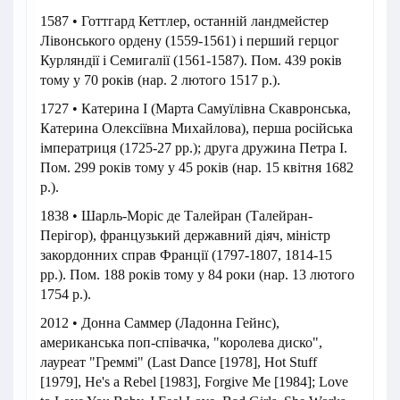
1587 • Готтгард Кеттлер, останній ландмейстер
Лівонського ордену (1559-1561) і перший герцог
Курляндії і Семигалії (1561-1587). Пом. 439 років
тому у 70 років (нар. 2 лютого 1517 р.).
1727 • Катерина I (Марта Самуїлівна Скавронська,
Катерина Олексіївна Михайлова), перша російська
імператриця (1725-27 рр.); друга дружина Петра I.
Пом. 299 років тому у 45 років (нар. 15 квітня 1682
р.).
1838 • Шарль-Моріс де Талейран (Талейран-
Перігор), французький державний діяч, міністр
закордонних справ Франції (1797-1807, 1814-15
рр.). Пом. 188 років тому у 84 роки (нар. 13 лютого
1754 р.).
2012 • Донна Саммер (Ладонна Гейнс),
американська поп-співачка, "королева диско",
лауреат "Греммі" (Last Dance [1978], Hot Stuff
[1979], He's a Rebel [1983], Forgive Me [1984]; Love