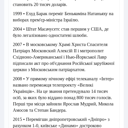
становить 20 тисяч доларів.
1999 • Ехуд Барак переміг Беньяаміна Натаньяху на
виборах прем'єр-міністра Ізраїлю.
2004 • Штат Масачусетс став першим у США, де
було легалізовано одностатеві шлюби.
2007 • В московському Храмі Христа Спасителя
Патріарх Московский Алексій II і митрополит
Східноно-Американської і Нью-Йоркської Лавр
підписали акт про об'єднання Російської зарубіжної
церкви з Московським патріархатом.
2008 • У прямому нічному ефірі телеканалу «Інтер»
названо переможця телепроекту «Великі
Українців». На це звання претендувало 14 тисяч
осіб, за яких було віддано понад 800 тисяч голосів.
Перші три місця зайняли Ярослав Мудрий, Микола
Амосов та Степан Бандера.
2015 • Перемігши дніпропетровський «Дніпро» з
рахунком 1-0, київське «Динамо» достроково