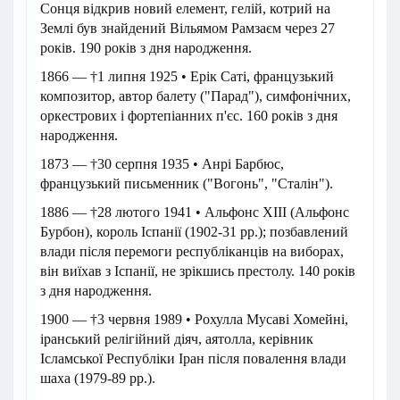
Сонця відкрив новий елемент, гелій, котрий на
Землі був знайдений Вільямом Рамзаєм через 27
років. 190 років з дня народження.
1866 — †1 липня 1925 • Ерік Саті, французький
композитор, автор балету ("Парад"), симфонічних,
оркестрових і фортепіанних п'єс. 160 років з дня
народження.
1873 — †30 серпня 1935 • Анрі Барбюс,
французький письменник ("Вогонь", "Сталін").
1886 — †28 лютого 1941 • Альфонс XIII (Альфонс
Бурбон), король Іспанії (1902-31 рр.); позбавлений
влади після перемоги республіканців на виборах,
він виїхав з Іспанії, не зрікшись престолу. 140 років
з дня народження.
1900 — †3 червня 1989 • Рохулла Мусаві Хомейні,
іранський релігійний діяч, аятолла, керівник
Ісламської Республіки Іран після повалення влади
шаха (1979-89 рр.).