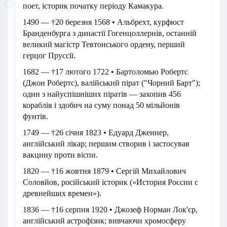
поет, історик початку періоду Камакура.
1490 — †20 березня 1568 • Альбрехт, курфюст
Бранденбурга з династії Гогенцоллернів, останній
великий магістр Тевтонського ордену, перший
герцог Пруссії.
1682 — †17 лютого 1722 • Бартоломью Робертс
(Джон Робертс), валійський пірат ("Чорний Барт");
один з найуспішніших піратів — захопив 456
кораблів і здобич на суму понад 50 мільйонів
фунтів.
1749 — †26 січня 1823 • Едуард Дженнер,
англійський лікар; першим створив і застосував
вакцину проти віспи.
1820 — †16 жовтня 1879 • Сергій Михайлович
Соловйов, російський історик («История России с
древнейших времен»).
1836 — †16 серпня 1920 • Джозеф Норман Лок'єр,
англійський астрофізик; вивчаючи хромосферу