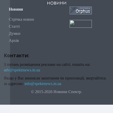
Новини
Стрічка новин
Статті
Думки
Архів
Контакти:
З питань розміщення реклами на сайті, пишіть на:
adv@spektrnews.in.ua
Якщо у Вас виникли запитання чи пропозиції, звертайтесь
за адресою:
info@spektrnews.in.ua
© 2015-2026 Новини Спектр.