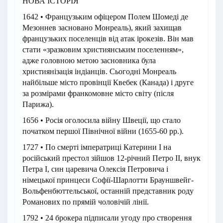
НОВА ІСТОРІЯ
1642 • Французьким офіцером Полем Шомеді де
Мезоннев засновано Монреаль), який захищав
французьких поселенців від атак ірокезів. Він мав
стати «зразковим християнським поселенням»,
адже головною метою засновника була
християнізація індіанців. Сьогодні Монреаль
найбільше місто провінції Квебек (Канада) і друге
за розмірами франкомовне місто світу (після
Парижа).
1656 • Росія оголосила війну Швеції, що стало
початком першої Північної війни (1655-60 рр.).
1727 • По смерті імператриці Катерини I на
російський престол зійшов 12-річний Петро II, внук
Петра I, син царевича Олексія Петровича і
німецької принцеси Софії-Шарлотти Брауншвейг-
Вольфенбюттельської, останній представник роду
Романових по прямій чоловічій лінії.
1792 • 24 брокера підписали угоду про створення