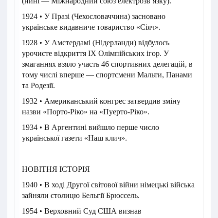
(нині — Міжнародний союз електрозв’язку).
1924 • У Празі (Чехословаччина) засновано
українське видавниче товариство «Сіяч».
1928 • У Амстердамі (Нідерланди) відбулось
урочисте відкриття IX Олімпійських ігор. У
змаганнях взяло участь 46 спортивних делегацій, в
тому числі вперше — спортсмени Мальти, Панами
та Родезії.
1932 • Американський конгрес затвердив зміну
назви «Порто-Ріко» на «Пуерто-Ріко».
1934 • В Аргентині вийшло перше число
української газети «Наш клич».
НОВІТНЯ ІСТОРІЯ
1940 • В ході Другої світової війни німецькі війська
зайняли столицю Бельгії Брюссель.
1954 • Верховний Суд США визнав