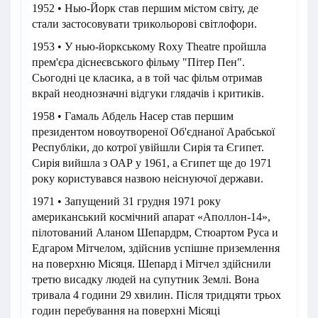
1952 • Нью-Йорк став першим містом світу, де
стали застосовувати трикольорові світлофори.
1953 • У нью-йоркському Roxy Theatre пройшла
прем'єра діснеєвського фільму "Пітер Пен".
Сьогодні це класика, а в той час фільм отримав
вкрай неоднозначні відгуки глядачів і критиків.
1958 • Гамаль Абдель Насер став першим
президентом новоутвореної Об'єднаної Арабської
Республіки, до котрої увійшли Сирія та Єгипет.
Сирія вийшла з ОАР у 1961, а Єгипет ще до 1971
року користувався назвою неіснуючої держави.
1971 • Запущений 31 грудня 1971 року
американський космічний апарат «Аполлон-14»,
пілотований Аланом Шепардрм, Стюартом Руса и
Едгаром Мітчелом, здійснив успішне приземлення
на поверхню Місяця. Шепард і Мітчел здійснили
третю висадку людей на супутник Землі. Вона
тривала 4 години 29 хвилин. Після тридцяти трьох
годин перебування на поверхні Місяці