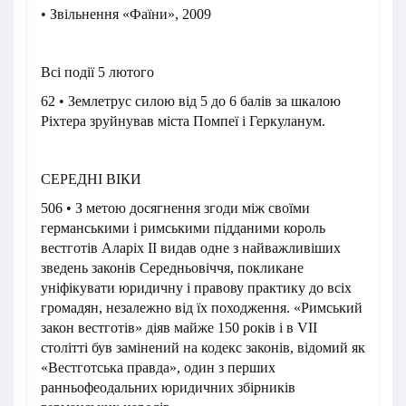
• Звільнення «Фаїни», 2009
Всі події 5 лютого
62 • Землетрус силою від 5 до 6 балів за шкалою
Ріхтера зруйнував міста Помпеї і Геркуланум.
СЕРЕДНІ ВІКИ
506 • З метою досягнення згоди між своїми
германськими і римськими підданими король
вестготів Аларіх II видав одне з найважливіших
зведень законів Середньовіччя, покликане
уніфікувати юридичну і правову практику до всіх
громадян, незалежно від їх походження. «Римський
закон вестготів» діяв майже 150 років і в VII
столітті був замінений на кодекс законів, відомий як
«Вестготська правда», один з перших
ранньофеодальних юридичних збірників