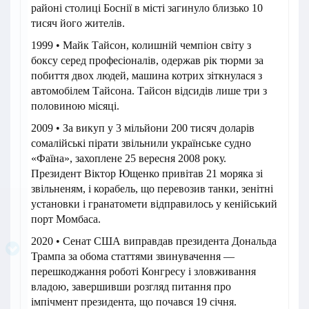
районі столиці Боснії в місті загинуло близько 10
тисяч його жителів.
1999 • Майк Тайсон, колишній чемпіон світу з
боксу серед професіоналів, одержав рік тюрми за
побиття двох людей, машина котрих зіткнулася з
автомобілем Тайсона. Тайсон відсидів лише три з
половиною місяці.
2009 • За викуп у 3 мільйони 200 тисяч доларів
сомалійські пірати звільнили українське судно
«Фаїна», захоплене 25 вересня 2008 року.
Президент Віктор Ющенко привітав 21 моряка зі
звільненям, і корабель, що перевозив танки, зенітні
установки і гранатомети відправилось у кенійський
порт Момбаса.
2020 • Сенат США виправдав президента Дональда
Трампа за обома статтями звинувачення —
перешкоджання роботі Конгресу і зловживання
владою, завершивши розгляд питання про
імпічмент президента, що почався 19 січня.