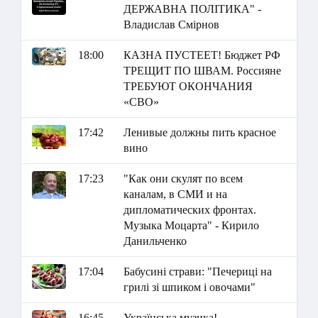
ДЕРЖАВНА ПОЛІТИКА" -
Владислав Смірнов
18:00
КАЗНА ПУСТЕЕТ! Бюджет РФ
ТРЕЩИТ ПО ШВАМ. Россияне
ТРЕБУЮТ ОКОНЧАНИЯ
«СВО»
17:42
Ленивые должны пить красное
вино
17:23
"Как они скулят по всем
каналам, в СМИ и на
дипломатических фронтах.
Музыка Моцарта" - Кирило
Данильченко
17:04
Бабусині страви: "Печериці на
грилі зі шпиком і овочами"
16:45
Українська музика!