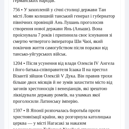
германських народів.
756 • У захопленій у січні столиці держави Тан
місті Лоян колишній танський генерал і губернатор
північних провінцій Ань Лушань проголосив
створення нової держави Янь (Аньши). Вона
проіснувала 7 років і припинила своє існування зі
смертю четвертого імператора Ши Чаоі, який
покінчив життя самогубством після поразки від
тансько-уйгурських військ.
1204 • Після усунення від влади Олексія IV Ангела
і його батька-співправителя Ісаака II на престол
Візантії зійшов Олексій V Дука. Він правив трохи
більше двох місяців й не зумів захистити місто від
загонів хрестоносців і венеціанців, які зрештою
ліквідували державу ромеїв, на уламках якої
проголосили Латинську імперію.
1597 • В Японії розпочалась боротьба проти
християнізації країни, яку розгорнула католицька
церква — у місті Нагасакі за наказом