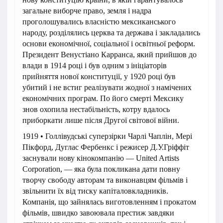
загальне виборче право, земля і надра
проголошувались власністю мексиканського
народу, розділялись церква та держава і закладались
основи економічної, соціальної і освітньої реформ.
Президент Венустіано Карранса, який прийшов до
влади в 1914 році і був одним з ініціаторів
прийняття нової конституції, у 1920 році був
убитий і не встиг реалізувати жодної з намічених
економічних програм. По його смерті Мексику
знов охопила нестабільність, котру вдалось
приборкати лише після Другої світової війни.
1919 • Голлівудські суперзірки Чарлі Чаплін, Мері
Пікфорд, Дуглас Фербенкс і режисер Д.У.Гріффіт
заснували нову кінокомпанію — United Artists
Corporation, — яка була покликана дати повну
творчу свободу авторам та виконавцям фільмів і
звільнити їх від тиску капіталовкладників.
Компанія, що зайнялась виготовленням і прокатом
фільмів, швидко завоювала престиж завдяки