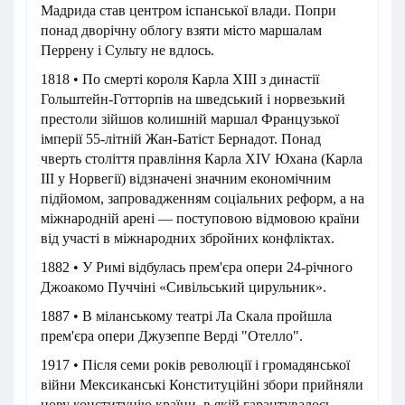
Мадрида став центром іспанської влади. Попри
понад дворічну облогу взяти місто маршалам
Перрену і Сульту не вдлось.
1818 • По смерті короля Карла XIII з династії
Гольштейн-Готторпів на шведський і норвезький
престоли зійшов колишній маршал Французької
імперії 55-літній Жан-Батіст Бернадот. Понад
чверть століття правління Карла XIV Юхана (Карла
III у Норвегії) відзначені значним економічним
підйомом, запровадженням соціальних реформ, а на
міжнародній арені — поступовою відмовою країни
від участі в міжнародних збройних конфліктах.
1882 • У Римі відбулась прем'єра опери 24-річного
Джоакомо Пуччіні «Сивільський цирульник».
1887 • В міланському театрі Ла Скала пройшла
прем'єра опери Джузеппе Верді "Отелло".
1917 • Після семи років революції і громадянської
війни Мексиканські Конституційні збори прийняли
нову конституцію країни, в якій гарантувалось