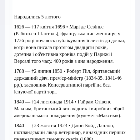
Народились 5 лютого
1626 — †17 квітня 1696 • Марі де Севіньє
(Рабютьєн Шанталь), французька письменниця; у
1726 році почалось публікування її листів до дочки,
котрі вона писала протягом двадцяти років, —
дотепна і об'єктивна хроніка подій у Парижі і
Версалі того часу. 400 років з дня народження.
1788 — †2 липня 1850 • Роберт Піл, британський
державний діяч, прем'єр-міністр (1834-35, 1841-46
рр.), засновник Консервативної партії на базі
існуючої партії торі.
1840 — †24 листопада 1914 • Гайрам Стівенс
Максим, британський винахідник і виробник зброї
американського походження (кулемет «Максим»).
1840 — †23 жовтня 1923 • Джон Бойд Данлоп,
шотландський лікар-ветеринар, винахідник перших
пневматичних гумових скатів (1888).