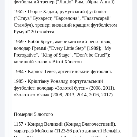
футбольний тренер ("Лаціо" Рим, збірна Англії).
1965 • Георге Хаджи, румунський футболіст
("Стяуа" Бухарест, "Барселона", "Галатасарай"
Стамбул), тренер; визнаний кращим футболістом
Румунії 20 століття.
1969 • Боббі Браун, американський реп-співак,
володар Греммі ("Every Little Step" [1989]; "My
Prerogative", "King of Stage", "Don’t be Cruel");
колишній чоловік Вітні Х'юстон.
1984 • Карлос Тевес, аргентинський футболіст.
1985 • Кріштіану Роналду, португальський
футболіст; володар «Золотої бутси» (2008, 2011),
«Золотого м'яча» (2008, 2013, 2014, 2016, 2017).
Померли 5 лютого
1157 • Конрад Великий (Конрад Благочестивий),
маркграф Мейсена (1123-56 рр.) з династії Вельфів.