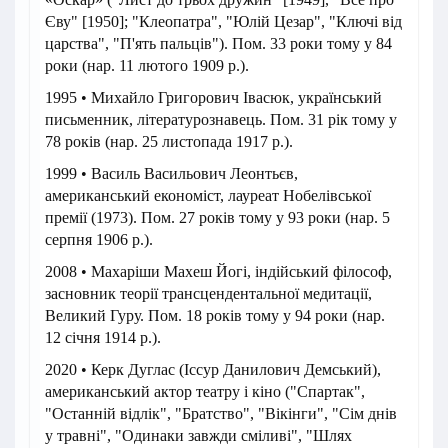
Єву" [1950]; "Клеопатра", "Юлій Цезар", "Ключі від
царства", "П'ять пальців"). Пом. 33 роки тому у 84
роки (нар. 11 лютого 1909 р.).
1995 • Михайло Григорович Івасюк, український
письменник, літературознавець. Пом. 31 рік тому у
78 років (нар. 25 листопада 1917 р.).
1999 • Василь Васильович Леонтьєв,
американський економіст, лауреат Нобелівської
премії (1973). Пом. 27 років тому у 93 роки (нар. 5
серпня 1906 р.).
2008 • Махаріши Махеш Йогі, індійський філософ,
засновник теорії трансцендентальної медитації,
Великий Гуру. Пом. 18 років тому у 94 роки (нар.
12 січня 1914 р.).
2020 • Керк Дуглас (Іссур Данилович Демський),
американський актор театру і кіно ("Спартак",
"Останній відлік", "Братство", "Вікінги", "Сім днів
у травні", "Одинаки завжди сміливі", "Шлях