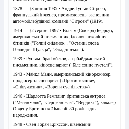
1878 — †3 липня 1935 • Андре-Густав Сітроен,
французький інженер, промисловець, засновник
автомобілебудівної компанії "Сітроен" (1919).
1914 — †2 серпня 1997 • Вільям (Сьюард) Берроуз,
американський письменник, ідеолог покоління
бітників ("Голий сніданок", "Останні слова
Голандця Шульца", "Західні землі").
1939 • Рустам Ібрагімбеков, азербайджанський
письменник, кіносценарист ("Біле сонце пустелі").
1943 • Майкл Манн, американський кінорежисер,
продюсер та сценарист («Протистояння»,
«Співучасник», «Вороги суспільства»).
1946 • Шарлотта Ремплінг, британська актриса
("Меланхолія", "Серце ангела", "Вердикт"), кавалер
Ордену Британської імперії. 80 років з дня
народження.
1948 • Свен Горан Ерікссон, шведський