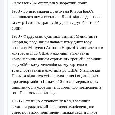
«Аполлон-14» стартував у зворотній політ.
1988 • Болівія видала французам Клауса Барб'є,
колишнього шефа гестапо в Ліоні, відповідального
за смерті сотень французів у роки Другої світової
війни.
1988 • Федеральні суди міст Тампа і Маямі (штат
Флорида) пред'явили панамському диктатору
генералу Мануелю Антоніо Норьєзі звинувачення в
контрабанді до США маріхуани, відмиванні
кримінальним чином отриманих грошей і сприянні
колумбійському меделлінському картелю в
транспортуванні наркотиків до США. У відповідь
Норьєга відкинув усі звинувачення і видав наказ
про депортацію з Панами 10 тисяч америкаських
цивільних службовців та їх сімей, що працювали в
зоні Панамського каналу.
1989 • Столицю Афганістану Кабул залишив
останній радянський військовослужбовець, що
стало початком припинення майже десятирічної