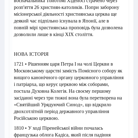
воєначальника Тойотомі Хідейосі страчено через
розп'яття 26 християн-католиків. Попри заборону
місіонерської діяльності християнська церква ще
деякий час підпільно існувала в Японії, але в
повній мірі християнська проповідь була дозволена
дозволили лише в кінці ХІХ століття.
НОВА ІСТОРІЯ
1721 • Рішенням царя Петра I на чолі Церкви в
Московському царстві замість Помісного собору як
вищого канонічного органу церковного управління
і патріарха, що керує церквою між соборами,
постала Духовна Колегія. На своєму першому
засіданні через три тижні вона була перетворена на
«Святійший Урядуючий Синод», що відкрило
двохсотлітній період державного управління
Російською церквою.
1810 • У ході Піренейської війни почалась
французька облога Кадіса, який після падіння