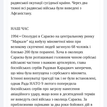
радянської окупації сусідньої країни. Через два
тижні всі радянські війська були виведені з
Афганістану.
НАШ ЧАС
1994 • Ополудні в Сараєво на центральному ринку
"Маркале" від вибуху мінометної міни при
великому скупченні людей загинуло 68 чоловік і
близько 200 були поранені. Хоча в околицях
Сараєва були розташовані головним чином сербські
військові частини з важкою артилерією, глава
боснійських сербів Радован Караджич заперечив,
що міна була випущена з сербського міномета.
Істинні винуватці трагедії так і не були встановлені,
однак Рада НАТО 9 лютого попередила
боснійських сербів про загрозу нанесення
авіаційного удару, якщо вони в десятидений термін
не виведуть свої війська з околиць Сараєва. За
приблизними оцінками за два роки бойових дій в