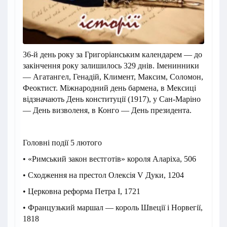
36-й день року за Григоріанським календарем — до
закінчення року залишилось 329 днів. Іменинники
— Агатангел, Генадій, Климент, Максим, Соломон,
Феоктист. Міжнародний день бармена, в Мексиці
відзначають День конституції (1917), у Сан-Маріно
— День визволеня, в Конго — День президента.
Головні події 5 лютого
• «Римський закон вестготів» короля Аларіха, 506
• Сходження на престол Олексія V Дуки, 1204
• Церковна реформа Петра I, 1721
• Французький маршал — король Швеції і Норвегії,
1818