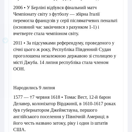
2006 • У Берліні відбувся фінальний матч
Чемпіонату світу з футболу — збірна Італії
перемогла французів у серії післяматчевих пенальті
(основний час закінчився з рахунком 1-1) і
вчетверте стала чемпіоном світу.
2011 • За підсумками референдуму, проведеного у
січні цього ж року, Республіка Південний Судан
проголошена незалежною державою зі столицею у
місті Джуба. 14 липня республіка стала членом
ООН.
Народились 9 липня
1577 — †7 червня 1618 • Томас Вест, 12-й барон
Делавер, колонізатор Вірджинії, в 1610-1617 роках
був губернатором Джеймстауна, першого
англійського поселення у Північній Америці; в
його честь названо затоку, ріку і один із штатів
США.