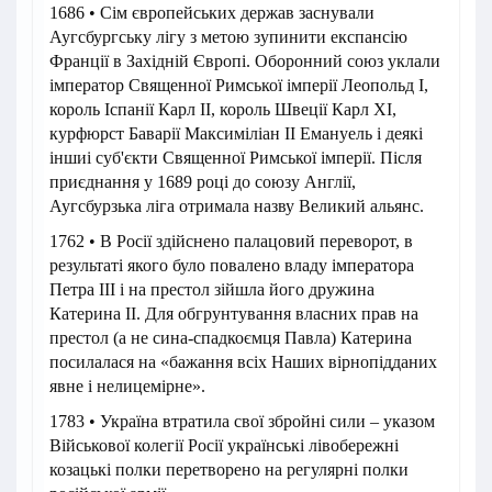
1686 • Сім європейських держав заснували
Аугсбургську лігу з метою зупинити експансію
Франції в Західній Європі. Оборонний союз уклали
імператор Священної Римської імперії Леопольд I,
король Іспанії Карл II, король Швеції Карл XI,
курфюрст Баварії Максиміліан II Емануель і деякі
іншиі суб'єкти Священної Римської імперії. Після
приєднання у 1689 році до союзу Англії,
Аугсбурзька ліга отримала назву Великий альянс.
1762 • В Росії здійснено палацовий переворот, в
результаті якого було повалено владу імператора
Петра III і на престол зійшла його дружина
Катерина II. Для обгрунтування власних прав на
престол (а не сина-спадкоємця Павла) Катерина
посилалася на «бажання всіх Наших вірнопідданих
явне і нелицемірне».
1783 • Україна втратила свої збройні сили – указом
Військової колегії Росії українські лівобережні
козацькі полки перетворено на регулярні полки