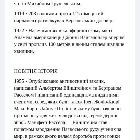
чолі з Михайлом Грушевським.
1919 • 208 голосами проти 115 німецький
парламент ратифікував Версальський договір.
1922 • На змаганнях в каліфорнійському місті
Аламеда американець Джонні Вайсмюллер вперше
у світі проплив 100 метрів вільним стилем швидше
хвилини.
НОВІТНЯ ІСТОРІЯ
1955 • Опубліковано антивоєнний заклик,
написаний Альбертом Ейнштейном та Бертраном
Расселом і підписаний одинадцятьма видатними
вченими, серед яких були також Ірен Жоліо-Кюрі,
Макс Борн, Лайнус Полінг, в якому було заявлено
про загрозу для життя людства від термоядерної
зброї. Маніфест Рассела — Ейнштейна став
початком зародження Пагвоського руху учених за
мир, в рамках якого велася боротьба проти гонки