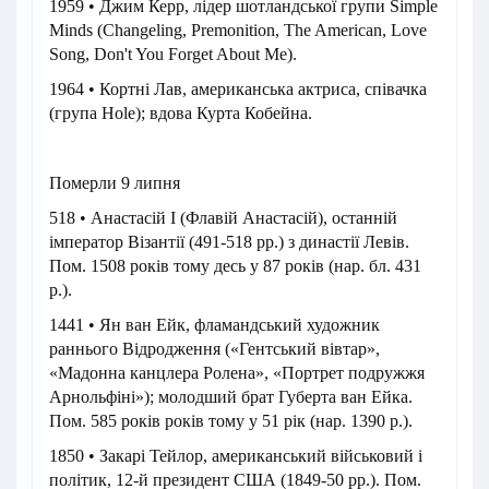
1959 • Джим Керр, лідер шотландської групи Simple
Minds (Changeling, Premonition, The American, Love
Song, Don't You Forget About Me).
1964 • Кортні Лав, американська актриса, співачка
(група Hole); вдова Курта Кобейна.
Померли 9 липня
518 • Анастасій I (Флавій Анастасій), останній
імператор Візантії (491-518 рр.) з династії Левів.
Пом. 1508 років тому десь у 87 років (нар. бл. 431
р.).
1441 • Ян ван Ейк, фламандський художник
раннього Відродження («Гентський вівтар»,
«Мадонна канцлера Ролена», «Портрет подружжя
Арнольфіні»); молодший брат Губерта ван Ейка.
Пом. 585 років років тому у 51 рік (нар. 1390 р.).
1850 • Закарі Тейлор, американський військовий і
політик, 12-й президент США (1849-50 рр.). Пом.