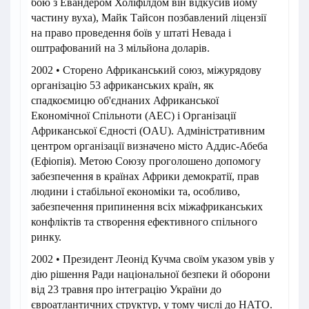
бою з Евандером Холіфілдом він відкусив йому
частину вуха), Майк Тайсон позбавлений ліцензії
на право проведення боїв у штаті Невада і
оштрафований на 3 мільйона доларів.
2002 • Сторено Африканський союз, міжурядову
організацію 53 африканських країн, як
спадкоємицю об'єднаних Африканської
Економічної Спільноти (AEC) і Організації
Африканської Єдності (OAU). Адміністративним
центром організації визначено місто Аддис-Абеба
(Ефіопія). Метою Союзу проголошено допомогу
забезпечення в країнах Африки демократії, прав
людини і стабільної економіки та, особливо,
забезпечення припинення всіх міжафриканських
конфліктів та створення ефективного спільного
ринку.
2002 • Президент Леонід Кучма своїм указом увів у
дію рішення Ради національної безпеки й оборони
від 23 травня про інтеграцію України до
євроатлантичних структур, у тому числі до НАТО.