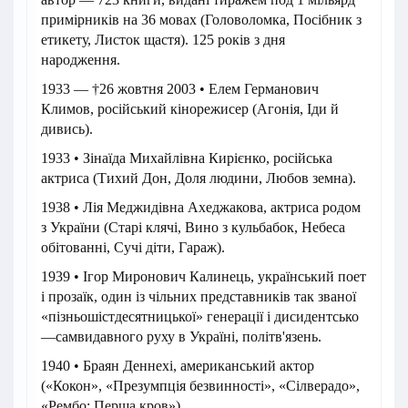
примірників на 36 мовах (Головоломка, Посібник з
етикету, Листок щастя). 125 років з дня
народження.
1933 — †26 жовтня 2003 • Елем Германович
Климов, російський кінорежисер (Агонія, Іди й
дивись).
1933 • Зінаїда Михайлівна Кирієнко, російська
актриса (Тихий Дон, Доля людини, Любов земна).
1938 • Лія Меджидівна Ахеджакова, актриса родом
з України (Старі клячі, Вино з кульбабок, Небеса
обітованні, Сучі діти, Гараж).
1939 • Ігор Миронович Калинець, український поет
і прозаїк, один із чільних представників так званої
«пізньошістдесятницької» генерації і дисидентсько
—самвидавного руху в Україні, політв'язень.
1940 • Браян Деннехі, американський актор
(«Кокон», «Презумпція безвинності», «Сілверадо»,
«Рембо: Перша кров»).