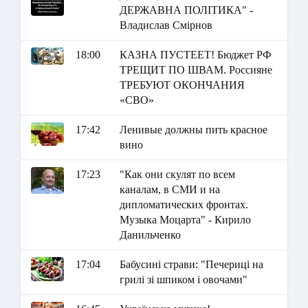
ДЕРЖАВНА ПОЛІТИКА" -
Владислав Смірнов
18:00
КАЗНА ПУСТЕЕТ! Бюджет РФ
ТРЕЩИТ ПО ШВАМ. Россияне
ТРЕБУЮТ ОКОНЧАНИЯ
«СВО»
17:42
Ленивые должны пить красное
вино
17:23
"Как они скулят по всем
каналам, в СМИ и на
дипломатических фронтах.
Музыка Моцарта" - Кирило
Данильченко
17:04
Бабусині страви: "Печериці на
грилі зі шпиком і овочами"