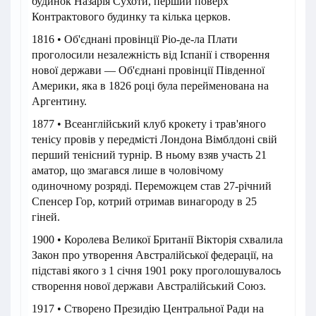
будинок Назарія Сухоти, перший поверх
Контрактового будинку та кілька церков.
1816 • Об'єднані провінції Ріо-де-ла Плати
проголосили незалежність від Іспанії і створення
нової держави — Об'єднані провінції Південної
Америки, яка в 1826 році була перейменована на
Аргентину.
1877 • Всеанглійський клуб крокету і трав'яного
тенісу провів у передмісті Лондона Вімблдоні свій
перший тенісний турнір. В ньому взяв участь 21
аматор, що змагався лише в чоловічому
одиночному розряді. Переможцем став 27-річний
Спенсер Гор, котрий отримав винагороду в 25
гіней.
1900 • Королева Великої Британії Вікторія схвалила
Закон про утворення Австралійської федерації, на
підставі якого з 1 січня 1901 року проголошувалось
створення нової держави Австралійський Союз.
1917 • Створено Президію Центральної Ради на