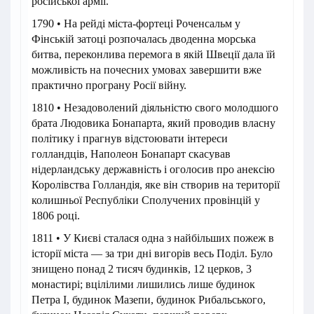
російської армії.
1790 • На рейді міста-фортеці Роченсальм у
Фінській затоці розпочалась дводенна морська
битва, переконлива перемога в якій Швеції дала їй
можливість на почесних умовах завершити вже
практично програну Росії війну.
1810 • Незадоволений діяльністю свого молодшого
брата Людовика Бонапарта, який проводив власну
політику і прагнув відстоювати інтереси
голландців, Наполеон Бонапарт скасував
нідерландську державність і оголосив про анексію
Королівства Голландія, яке він створив на території
колишньої Республіки Сполучених провінцій у
1806 році.
1811 • У Києві сталася одна з найбільших пожеж в
історії міста — за три дні вигорів весь Поділ. Було
знищено понад 2 тисяч будинків, 12 церков, 3
монастирі; вцілілими лишились лише будинок
Петра I, будинок Мазепи, будинок Рибальського,