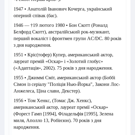
1947 • Анатолій Іванович Кочерга, український
оперний співак (бас).
1946 — †19 лютого 1980 • Бон Скотт (Роналд
Белфорд Скотт), австралійський рок-музикант,
перший вокаліст і фронтмен групи AC/DC. 80 років
з дня народження.
1951 • Кріс(тофер) Купер, американський актор,
лауреат премій «Оскар» і «Золотий глобус»
(«Адаптація», 2002). 75 років з дня народження.
1955 • Джиммі Сміт, американський актор (Боббі
Сімон із серіалу "Поліція Нью-Йорка", Закони Лос-
Анжелеса, Ціна слави, Декстер).
1956 • Том Хенкс, (Томас Дж. Хенкс),
американський актор, лауреат премії «Оскар»
(Форест Гамп [1994], Філадельфія [1995], Зелена
миля, Аполло 13, Робінзон). 70 років з дня
народження.