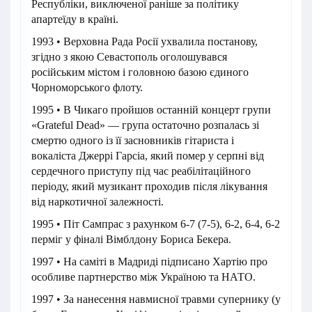
Республіки, виключеної раніше за політику
апартеїду в країні.
1993 • Верховна Рада Росії ухвалила постанову,
згідно з якою Севастополь оголошувався
російським містом і головною базою єдиного
Чорноморського флоту.
1995 • В Чикаго пройшов останній концерт групи
«Grateful Dead» — група остаточно розпалась зі
смертю одного із її засновників гітариста і
вокаліста Джеррі Гарсіа, який помер у серпні від
сердечного приступу під час реабілітаційного
періоду, який музикант проходив після лікування
від наркотичної залежності.
1995 • Піт Сампрас з рахунком 6-7 (7-5), 6-2, 6-4, 6-2
перміг у фіналі Вімблдону Бориса Бекера.
1997 • На саміті в Мадриді підписано Хартію про
особливе партнерство між Україною та НАТО.
1997 • За нанесення навмисної травми супернику (у