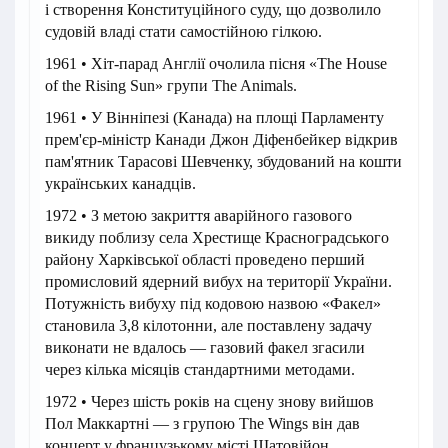
і створення Конституційного суду, що дозволило
судовій владі стати самостійною гілкою.
1961 • Хіт-парад Англії очолила пісня «The House
of the Rising Sun» групи The Animals.
1961 • У Вінніпезі (Канада) на площі Парламенту
прем'єр-міністр Канади Джон Діфенбейкер відкрив
пам'ятник Тарасові Шевченку, збудований на кошти
українських канадців.
1972 • З метою закриття аварійного газового
викиду поблизу села Хрестище Красноградського
району Харківської області проведено перший
промисловий ядерний вибух на території України.
Потужність вибуху під кодовою назвою «Факел»
становила 3,8 кілотонни, але поставлену задачу
виконати не вдалось — газовий факел згасили
через кілька місяців стандартними методами.
1972 • Через шість років на сцену знову вийшов
Пол Маккартні — з групою The Wings він дав
концерт у французькому місті Шатовійон.