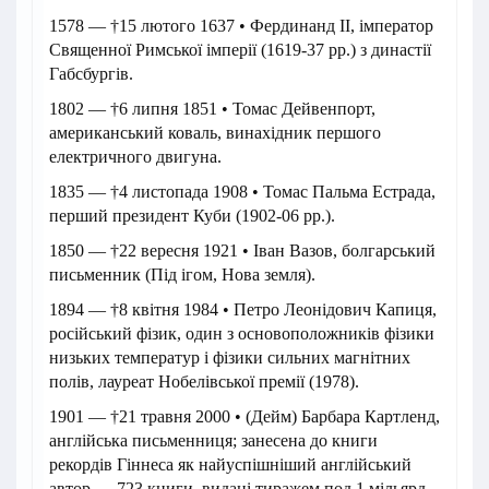
1578 — †15 лютого 1637 • Фердинанд II, імператор
Священної Римської імперії (1619-37 рр.) з династії
Габсбургів.
1802 — †6 липня 1851 • Томас Дейвенпорт,
американський коваль, винахідник першого
електричного двигуна.
1835 — †4 листопада 1908 • Томас Пальма Естрада,
перший президент Куби (1902-06 рр.).
1850 — †22 вересня 1921 • Іван Вазов, болгарський
письменник (Під ігом, Нова земля).
1894 — †8 квітня 1984 • Петро Леонідович Капиця,
російський фізик, один з основоположників фізики
низьких температур і фізики сильних магнітних
полів, лауреат Нобелівської премії (1978).
1901 — †21 травня 2000 • (Дейм) Барбара Картленд,
англійська письменниця; занесена до книги
рекордів Гіннеса як найуспішніший англійський
автор — 723 книги, видані тиражем под 1 мільярд