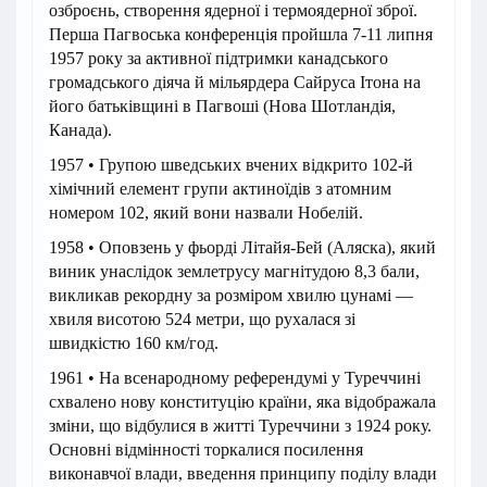
озброєнь, створення ядерної і термоядерної зброї.
Перша Пагвоська конференція пройшла 7-11 липня
1957 року за активної підтримки канадського
громадського діяча й мільярдера Сайруса Ітона на
його батьківщині в Пагвоші (Нова Шотландія,
Канада).
1957 • Групою шведських вчених відкрито 102-й
хімічний елемент групи актиноїдів з атомним
номером 102, який вони назвали Нобелій.
1958 • Оповзень у фьорді Літайя-Бей (Аляска), який
виник унаслідок землетрусу магнітудою 8,3 бали,
викликав рекордну за розміром хвилю цунамі —
хвиля висотою 524 метри, що рухалася зі
швидкістю 160 км/год.
1961 • На всенародному референдумі у Туреччині
схвалено нову конституцію країни, яка відображала
зміни, що відбулися в житті Туреччини з 1924 року.
Основні відмінності торкалися посилення
виконавчої влади, введення принципу поділу влади