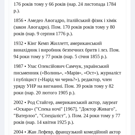
176 років тому у 66 років (нар. 24 листопада 1784
р.).
1856 • Амедео Авогадро, італійський фізик і хімік
(закон Авогадро). Пом. 170 років років тому у 80
років (нар. 9 серпня 1776 р.).
1932 • Кінг Кемп Жиллетт, американський
винахідник і виробник безпечних бритв і лез. Пом.
94 роки тому у 77 років (нар. 5 січня 1855 р.).
1987 • Улас Олексійович Самчук, український
письменник («Волинь», «Марія», «Ост»), журналіст
і публіцист («Нарід чи чернь?»), редактор, член
уряду УНР на вигнанні. Пом. 39 років тому у 82
роки (нар. 20 лютого 1905 р.).
2002 • Род Стайгер, американський актор, лауреат
«Оскара» ("Спека ночі" [1967], "Доктор Живаго",
"Ватерлоо", "Спеціаліст", ). Пом. 24 роки тому у 77
років (нар. 14 квітня 1925 р.).
2004 • Жан Лефевр, французький комедійний актор