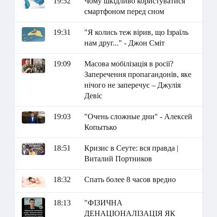
19:52
Чому шкідливо користуватися
смартфоном перед сном
19:31
"Я колись теж вірив, що Ізраїль
нам друг..." - Джон Сміт
19:09
Масова мобілізація в росії?
Заперечення пропагандонів, яке
нічого не заперечує – Джулія
Девіс
19:03
"Очень сложные дни" - Алексей
Копытько
18:51
Кризис в Сеуте: вся правда |
Виталий Портников
18:32
Спать более 8 часов вредно
18:13
"ФІЗИЧНА
ДЕНАЦІОНАЛІЗАЦІЯ ЯК