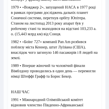
1979 • «Вояджер 2», запущений НАСА в 1977 році
в рамках програми досліджень дальніх планет
Сонячної системи, перетнув орбіту Юпітера.
Станом на листопад 2013 року апарат був у
робочому стані та знаходився на відстані 103,233 а.
о. (15,443 млрд км) від Сонця.
1982 • «Боїнг 727» компанії Pan Am розбився
поблизу міста Кеннер, штат Луїзіана (США),
внаслідок чого загинуло 146 пасажирів і 8 людей на
землі.
1989 • Вперше жіночий та чоловічий фінали
Вімблдону проводились в один день — перемогли
німці Штеффі Графф та Борис Бекер.
НАШ ЧАС
1991 • Міжнародний Олімпійський комітет
відновив членство Південно-Африканської