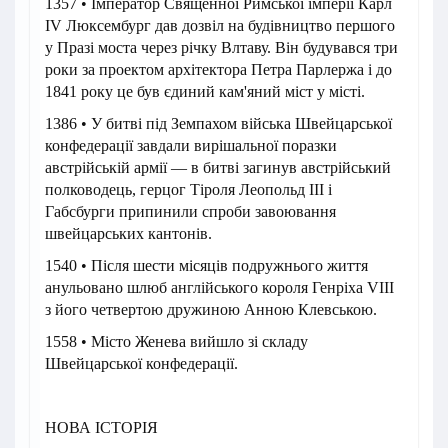
1357 • Імператор Священної Римської імперії Карл
IV Люксембург дав дозвіл на будівництво першого
у Празі моста через річку Влтаву. Він будувався три
роки за проектом архітектора Петра Парлержа і до
1841 року це був єдиний кам'яний міст у місті.
1386 • У битві під Земпахом війська Швейцарської
конфедерації завдали вирішальної поразки
австрійській армії — в битві загинув австрійський
полководець, герцог Тіроля Леопольд III і
Габсбурги припинили спроби завоювання
швейцарських кантонів.
1540 • Після шести місяців подружнього життя
анульовано шлюб англійського короля Генріха VIII
з його четвертою дружиною Анною Клевською.
1558 • Місто Женева вийшло зі складу
Швейцарської конфедерації.
НОВА ІСТОРІЯ