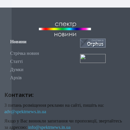
Новини
Стрічка новин
Статті
Думки
Архів
Контакти:
З питань розміщення реклами на сайті, пишіть на:
adv@spektrnews.in.ua
Якщо у Вас виникли запитання чи пропозиції, звертайтесь
за адресою:
info@spektrnews.in.ua