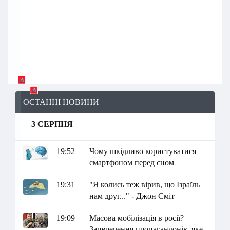
ОСТАННІ НОВИНИ
3 СЕРПНЯ
19:52
Чому шкідливо користуватися
смартфоном перед сном
19:31
"Я колись теж вірив, що Ізраїль
нам друг..." - Джон Сміт
19:09
Масова мобілізація в росії?
Заперечення пропагандонів, яке