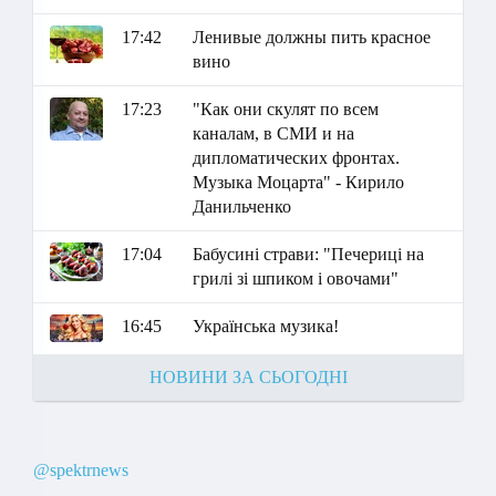
17:42
Ленивые должны пить красное
вино
17:23
"Как они скулят по всем
каналам, в СМИ и на
дипломатических фронтах.
Музыка Моцарта" - Кирило
Данильченко
17:04
Бабусині страви: "Печериці на
грилі зі шпиком і овочами"
16:45
Українська музика!
НОВИНИ ЗА СЬОГОДНІ
@spektrnews