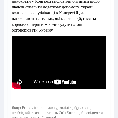
демократи у Конгресі висловили оптимізм щодо
шансів схвалити додаткову допомогу Україні,
водночас республіканці в Конгресі й далі
наполягають на змінах, які мають відбутися на
кордонах, перш ніж вони будуть готові
обговорювати Україну.
Якщо Ви помітили помилку, виділіть, будь ласка,
необхідний текст і натисніть Ctrl+Enter, щоб повідомити
про це редактора. Дякуємо!