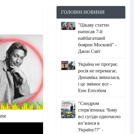
ГОЛОВНІ НОВИНИ
"Цікаву статтю
написав 7-й
найбагатший
боярин Московії" -
Джон Сміт
Україна не програє.
росія не перемагає.
Динаміка змінилася,
і це змінює все –
Енн Епплбом
"Синдром
стерв'ятника: Чому
Time
всі сусіди одночасно
вп’ялися в
Україну??" -