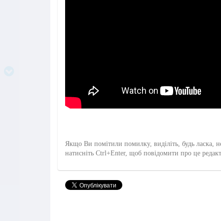
Якщо Ви помітили помилку, виділіть, будь ласка, н
натисніть Ctrl+Enter, щоб повідомити про це редак