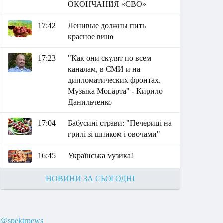
ОКОНЧАНИЯ «СВО»
17:42
Ленивые должны пить
красное вино
17:23
"Как они скулят по всем
каналам, в СМИ и на
дипломатических фронтах.
Музыка Моцарта" - Кирило
Данильченко
17:04
Бабусині страви: "Печериці на
грилі зі шпиком і овочами"
16:45
Українська музика!
НОВИНИ ЗА СЬОГОДНІ
@spektrnews