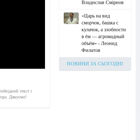
Владислав Смірнов
«Царь на вид
сморчок, башка с
кулачок, а злобности
в ём — агромадный
объём» - Леонид
Филатов
НОВИНИ ЗА СЬОГОДНІ
еобхідний текст і
тора. Дякуємо!