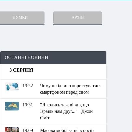
ДУМКИ
АРХІВ
ОСТАННІ НОВИНИ
3 СЕРПНЯ
19:52
Чому шкідливо користуватися
смартфоном перед сном
19:31
"Я колись теж вірив, що
Ізраїль нам друг..." - Джон
Сміт
19:09
Масова мобілізація в росії?