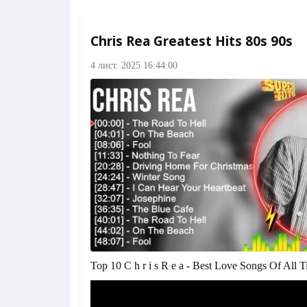
Chris Rea Greatest Hits 80s 90s
4 лист. 2025 16:44:00
Top 10 C h r i s R e a - Best Love Songs Of All 