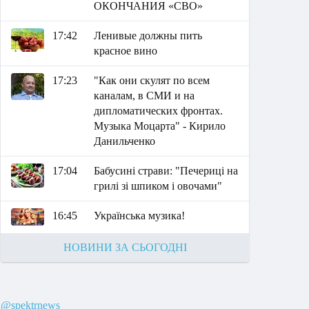
ОКОНЧАНИЯ «СВО»
17:42
Ленивые должны пить
красное вино
17:23
"Как они скулят по всем
каналам, в СМИ и на
дипломатических фронтах.
Музыка Моцарта" - Кирило
Данильченко
17:04
Бабусині страви: "Печериці на
грилі зі шпиком і овочами"
16:45
Українська музика!
НОВИНИ ЗА СЬОГОДНІ
@spektrnews