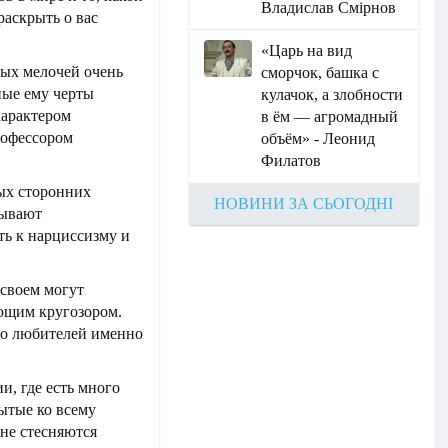
Владислав Смірнов
раскрыть о вас
«Царь на вид
ых мелочей очень
сморчок, башка с
ные ему черты
кулачок, а злобности
характером
в ём — агромадный
рофессором
объём» - Леонид
Филатов
ых сторонних
НОВИНИ ЗА СЬОГОДНІ
сывают
ть к нарциссизму и
 своем могут
ющим кругозором.
го любителей именно
и, где есть много
ытые ко всему
не стесняются