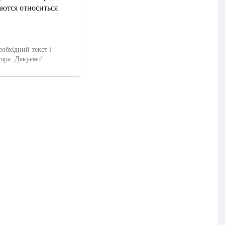
аются относиться
еобхідний текст і
тора. Дякуємо!