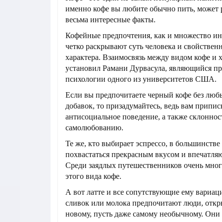
именно кофе вы любите обычно пить, может 
весьма интересные факты.
Кофейные предпочтения, как и множество ин
четко раскрывают суть человека и свойствен
характера. Взаимосвязь между видом кофе и 
установил Рамани Дурвасула, являющийся п
психологии одного из университетов США.
Если вы предпочитаете черный кофе без люб
добавок, то призадумайтесь, ведь вам припи
антисоциальное поведение, а также склоннос
самолюбованию.
Те же, кто выбирает эспрессо, в большинстве
похвастаться прекрасным вкусом и впечатля
Среди заядлых путешественников очень мно
этого вида кофе.
А вот латте и все сопутствующие ему вариаци
сливок или молока предпочитают люди, откр
новому, пусть даже самому необычному. Они 