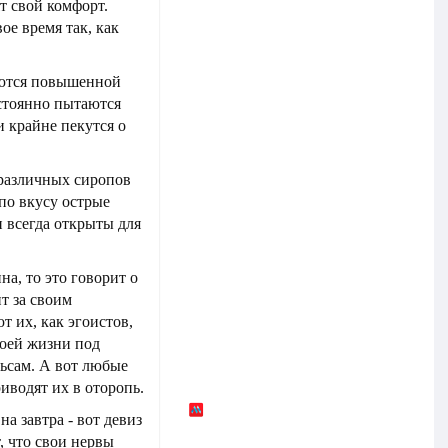
т свой комфорт.
ое время так, как
чаются повышенной
стоянно пытаются
и крайне пекутся о
различных сиропов
по вкусу острые
 всегда открыты для
на, то это говорит о
ит за своим
 их, как эгоистов,
воей жизни под
льсам. А вот любые
иводят их в оторопь.
на завтра - вот девиз
, что свои нервы