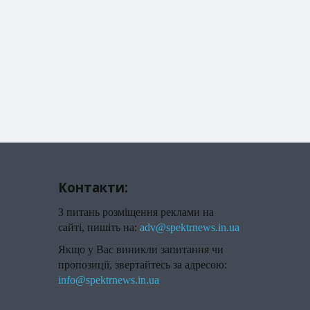
Контакти:
З питань розміщення реклами на
сайті, пишіть на:
adv@spektrnews.in.ua
Якщо у Вас виникли запитання чи
пропозиції, звертайтесь за адресою:
info@spektrnews.in.ua