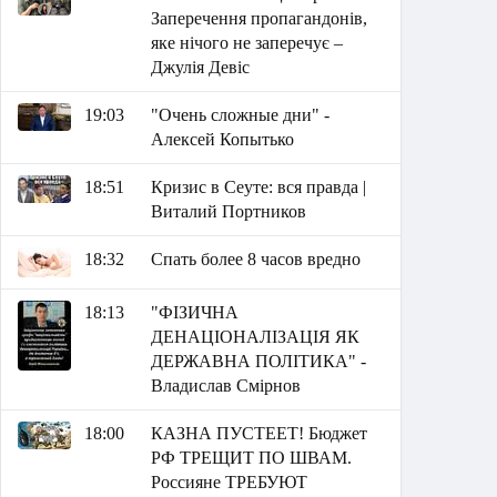
Заперечення пропагандонів,
яке нічого не заперечує –
Джулія Девіс
19:03
"Очень сложные дни" -
Алексей Копытько
18:51
Кризис в Сеуте: вся правда |
Виталий Портников
18:32
Спать более 8 часов вредно
18:13
"ФІЗИЧНА
ДЕНАЦІОНАЛІЗАЦІЯ ЯК
ДЕРЖАВНА ПОЛІТИКА" -
Владислав Смірнов
18:00
КАЗНА ПУСТЕЕТ! Бюджет
РФ ТРЕЩИТ ПО ШВАМ.
Россияне ТРЕБУЮТ