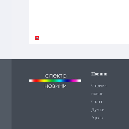
Новини
Стрічка
новин
Статті
Думки
Архів