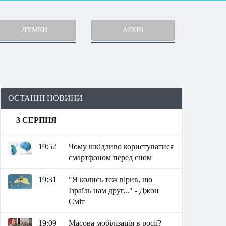
ДУМКИ
АРХІВ
ОСТАННІ НОВИНИ
3 СЕРПНЯ
19:52
Чому шкідливо користуватися
смартфоном перед сном
19:31
"Я колись теж вірив, що
Ізраїль нам друг..." - Джон
Сміт
19:09
Масова мобілізація в росії?