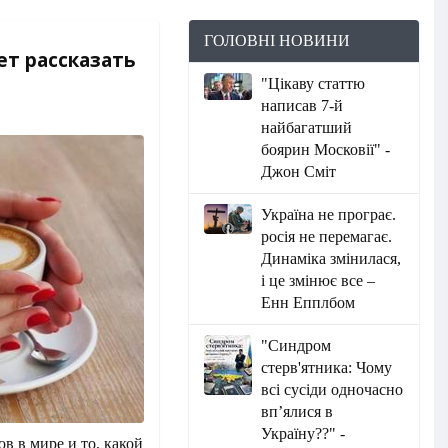
ГОЛОВНІ НОВИНИ
ет рассказать
"Цікаву статтю
написав 7-й
найбагатший
боярин Московії" -
Джон Сміт
Україна не програє.
росія не перемагає.
Динаміка змінилася,
і це змінює все –
Енн Епплбом
"Синдром
стерв'ятника: Чому
всі сусіди одночасно
вп’ялися в
Україну??" -
в в мире и то, какой