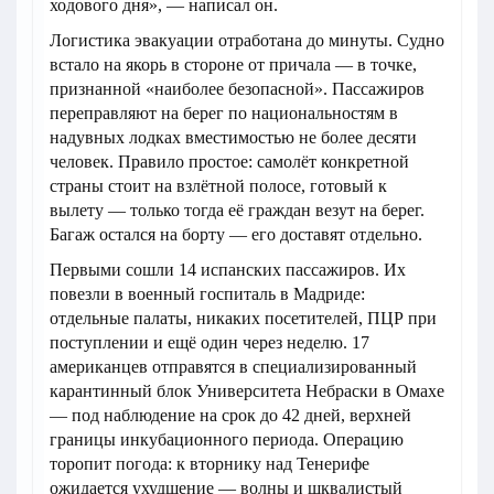
ходового дня», — написал он.
Логистика эвакуации отработана до минуты. Судно
встало на якорь в стороне от причала — в точке,
признанной «наиболее безопасной». Пассажиров
переправляют на берег по национальностям в
надувных лодках вместимостью не более десяти
человек. Правило простое: самолёт конкретной
страны стоит на взлётной полосе, готовый к
вылету — только тогда её граждан везут на берег.
Багаж остался на борту — его доставят отдельно.
Первыми сошли 14 испанских пассажиров. Их
повезли в военный госпиталь в Мадриде:
отдельные палаты, никаких посетителей, ПЦР при
поступлении и ещё один через неделю. 17
американцев отправятся в специализированный
карантинный блок Университета Небраски в Омахе
— под наблюдение на срок до 42 дней, верхней
границы инкубационного периода. Операцию
торопит погода: к вторнику над Тенерифе
ожидается ухудшение — волны и шквалистый