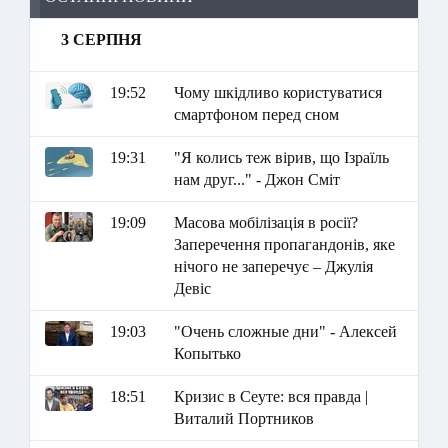
3 СЕРПНЯ
19:52
Чому шкідливо користуватися
смартфоном перед сном
19:31
"Я колись теж вірив, що Ізраїль
нам друг..." - Джон Сміт
19:09
Масова мобілізація в росії?
Заперечення пропагандонів, яке
нічого не заперечує – Джулія
Девіс
19:03
"Очень сложные дни" - Алексей
Копытько
18:51
Кризис в Сеуте: вся правда |
Виталий Портников