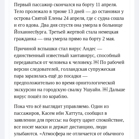
Первый пассажир скончался на борту 11 апреля.
Тело пролежало в трюме 13 дней — до остановки у
острова Святой Елены 24 апреля, где с судна сошла
и его вдова. Два дня спустя она умерла в больнице
Йоханнесбурга. Третьей жертвой стала немецкая
гражданка — она умерла прямо на борту 2 мая.
Причиной вспышки стал вирус Андес —
единственный известный хантавирус, способный
передаваться от человека к человеку. ￼ По рабочей
версии следователей, голландская супружеская
пара заразилась ещё до посадки —
предположительно во время орнитологической
экскурсии на городскую свалку Ушуайи. ￼ Дальше
вирус пошёл по кораблю.
Пока что всё выглядит управляемо. Один из
пассажиров, Касем ибн Хаттута, сообщил в
заявлении для прессы: на борту царит спокойствие,
все носят маски и держат дистанцию, люди
улыбаются. «Атмосфера не отличается от обычного