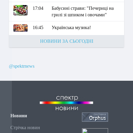
17:04
Бабусині страви: "Печериці на
грилі зі шпиком і овочами"
16:45
Українська музика!
НОВИНИ ЗА СЬОГОДНІ
@spektrnews
Новини
Стрічка новин