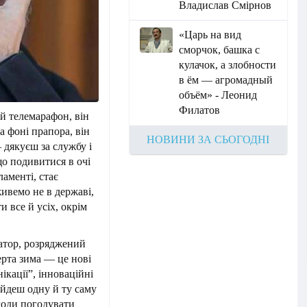
Владислав Смірнов
«Царь на вид
сморчок, башка с
кулачок, а злобности
в ём — агромадный
объём» - Леонид
Филатов
й телемарафон, він
на фоні прапора, він
НОВИНИ ЗА СЬОГОДНІ
 дякуєш за службу і
що подивитися в очі
аменті, стає
живемо не в державі,
и все й усіх, окрім
ратор, розряджений
ерта зима — це нові
ікації”, інноваційні
айдеш одну й ту саму
годи погодувати