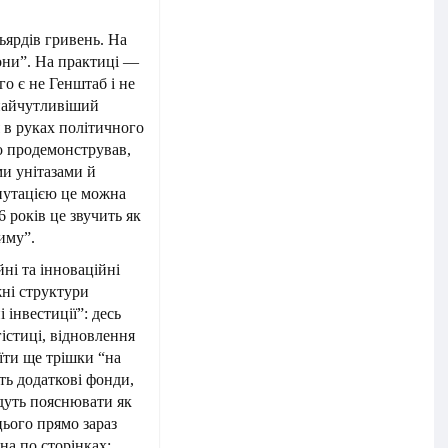
ьярдів гривень. На
они”. На практиці —
о є не Генштаб і не
 найчутливіший
 в руках політичного
о продемонстрував,
ми унітазами й
епутацією це можна
6 років це звучить як
иму”.
ні та інноваційні
жні структури
 інвестиції”: десь
гістиці, відновлення
оїти ще трішки “на
ть додаткові фонди,
будуть пояснювати як
цього прямо зараз
на по сторінках: