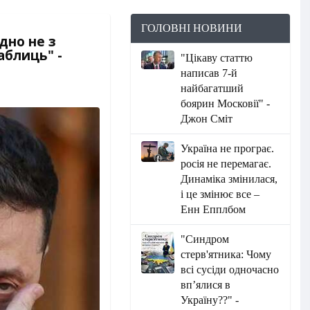
ГОЛОВНІ НОВИНИ
дно не з
аблиць" -
"Цікаву статтю
написав 7-й
найбагатший
боярин Московії" -
Джон Сміт
Україна не програє.
росія не перемагає.
Динаміка змінилася,
і це змінює все –
Енн Епплбом
"Синдром
стерв'ятника: Чому
всі сусіди одночасно
вп’ялися в
Україну??" -