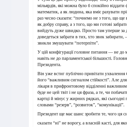
мільярдів, які можна було б спокійно віддати 
математик, а як людина, яка вміє рахувати п
раз чесно сказати: “почнемо не з того, що ще
як добру справу, а з того, що ми готові забра
вийдуть дуже швидко. Просто там уперше за 
доведеться забрати в тих, хто звик забирати, 
звикли змушувати “потерпіти”.
У цій конфігурації головне питання — не до м
навіть не до парламентської більшості. Голо
Президента.
Він уже встиг публічно привітати ухвалення
його “важливим сигналом стійкості”. Але для 
лікаря в прифронтовому відділенні важливим 
буде не цей твіт і не ця фраза, а те, чи побач
картці й мінус у жирних рядках, які сьогодн
словами “резерв”, “розвиток”, “комунікації”.
Президент ще має шанс зробити те, чого ця си
сказати “ні” не ворогу, а власній касті, для я