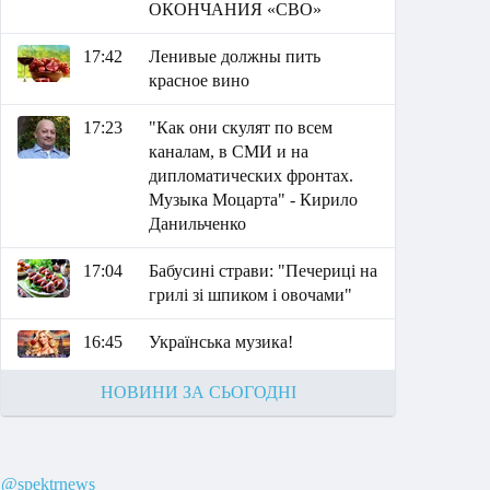
ОКОНЧАНИЯ «СВО»
17:42
Ленивые должны пить
красное вино
17:23
"Как они скулят по всем
каналам, в СМИ и на
дипломатических фронтах.
Музыка Моцарта" - Кирило
Данильченко
17:04
Бабусині страви: "Печериці на
грилі зі шпиком і овочами"
16:45
Українська музика!
НОВИНИ ЗА СЬОГОДНІ
@spektrnews