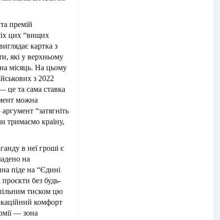
та премій
сіх цих “вищих
виглядає картка з
ти, які у верхньому
на місяць. На цьому
ійськових з 2022
 — це та сама ставка
омент можна
 аргумент “затягніть
и тримаємо країну,
анду в неї гроші є
ладено на
ина піде на “Єдині
 проєкти без будь-
спільним тиском цю
нікаційний комфорт
рмії — зона