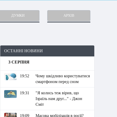
ДУМКИ
АРХІВ
ОСТАННІ НОВИНИ
3 СЕРПНЯ
19:52
Чому шкідливо користуватися
смартфоном перед сном
19:31
"Я колись теж вірив, що
Ізраїль нам друг..." - Джон
Сміт
19:09
Масова мобілізація в росії?