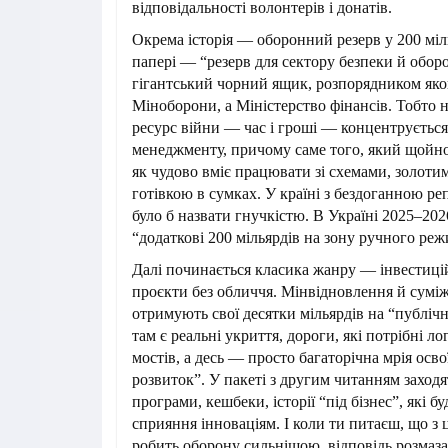
відповідальності волонтерів і донатів.
Окрема історія — оборонний резерв у 200 міл
папері — “резерв для сектору безпеки й обор
гігантський чорний ящик, розпорядником яког
Міноборони, а Міністерство фінансів. Тобто
ресурс війни — час і гроші — концентрується
менеджменту, причому саме того, який щойн
як чудово вміє працювати зі схемами, золоти
готівкою в сумках. У країні з бездоганною р
було б назвати гнучкістю. В Україні 2025–202
“додаткові 200 мільярдів на зону ручного реж
Далі починається класика жанру — інвестицій
проєкти без обличчя. Мінвідновлення й сумі
отримують свої десятки мільярдів на “публічні
там є реальні укриття, дороги, які потрібні ло
мостів, а десь — просто багаторічна мрія осв
розвиток”. У пакеті з другим читанням заходя
програми, кешбеки, історії “під бізнес”, які 
сприяння інноваціям. І коли ти питаєш, що з 
робить оборону сильнішою, відповідь розмаза