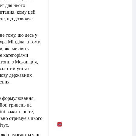
ет для нього
итання, кому цей
те, що дозволяє
е тому, що десь у
ра Міндіча, а тому,
й, які мислять
не категоріями
атони з Межигір’я,
золотий унітаз і
 мову державних
ення,
ве формулювання:
йон гривень на
ні важить не те,
ально отримує з цього
ітує.
 які намагаються не