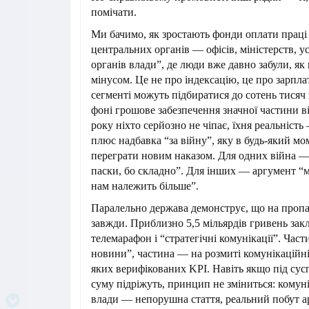
помічати.
Ми бачимо, як зростають фонди оплати праці 
центральних органів — офісів, міністерств, у
органів влади”, де люди вже давно забули, як 
мінусом. Це не про індексацію, це про зарпла
сегменті можуть підбиратися до сотень тисяч 
фоні грошове забезпечення значної частини в
року ніхто серйозно не чіпає, їхня реальність
плюс надбавка “за війну”, яку в будь-який м
переграти новим наказом. Для одних війна —
паски, бо складно”. Для інших — аргумент “м
нам належить більше”.
Паралельно держава демонструє, що на пропаг
завжди. Приблизно 5,5 мільярдів гривень зак
телемарафон і “стратегічні комунікації”. Част
новини”, частина — на розмиті комунікаційні
яких верифікованих KPI. Навіть якщо під су
суму підріжуть, принцип не зміниться: кому
влади — непорушна стаття, реальний побут а