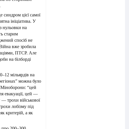
.
е синдром цієї самої
ятна ініціатива. У
з нульовки на
ть старим
джений спосіб не
 Війна вже зробила
таціями, ПТСР. Але
оби на білборді
0–12 мільярдів на
регіонах” можна було
с Міноборони: “цей
я евакуації, цей —
 — трохи військової
трохи лобізму під
як критерій, а як
ю про 200–300