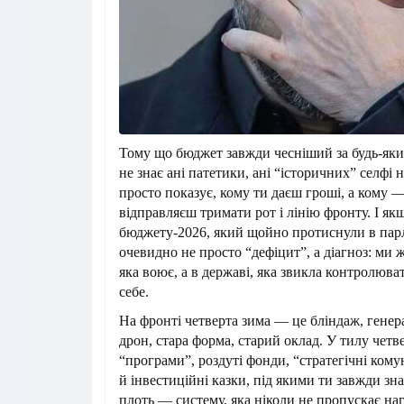
Тому що бюджет завжди чесніший за будь-яки
не знає ані патетики, ані “історичних” селфі 
просто показує, кому ти даєш гроші, а кому —
відправляєш тримати рот і лінію фронту. І як
бюджету-2026, який щойно протиснули в парл
очевидно не просто “дефіцит”, а діагноз: ми 
яка воює, а в державі, яка звикла контролюват
себе.
На фронті четверта зима — це бліндаж, гене
дрон, стара форма, старий оклад. У тилу четв
“програми”, роздуті фонди, “стратегічні комун
й інвестиційні казки, під якими ти завжди зн
плоть — систему, яка ніколи не пропускає на