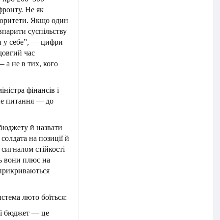
фронту. Не як
ріоритети. Якщо один
 впарити суспільству
ти у себе”, — цифри
довгий час
— а не в тих, кого
іністра фінансів і
вне питання — до
 бюджету й назвати
солдата на позиції й
сигналом стійкості
ать вони плюс на
і прикриваються
стема люто боїться:
кої бюджет — це