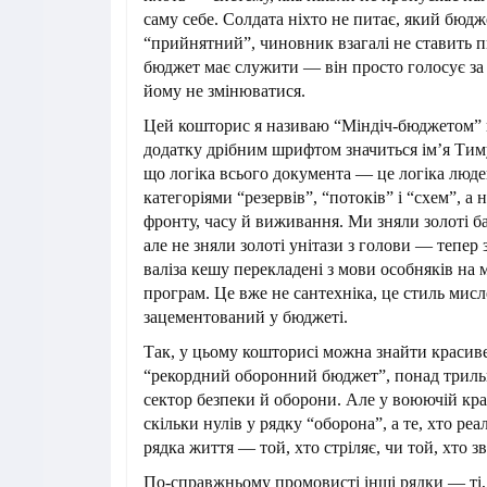
саму себе. Солдата ніхто не питає, який бюдж
“прийнятний”, чиновник взагалі не ставить п
бюджет має служити — він просто голосує за 
йому не змінюватися.
Цей кошторис я називаю “Міндіч-бюджетом” н
додатку дрібним шрифтом значиться ім’я Тиму
що логіка всього документа — це логіка люде
категоріями “резервів”, “потоків” і “схем”, а 
фронту, часу й виживання. Ми зняли золоті б
але не зняли золоті унітази з голови — тепер 
валіза кешу перекладені з мови особняків на
програм. Це вже не сантехніка, це стиль мисл
зацементований у бюджеті.
Так, у цьому кошторисі можна знайти краси
“рекордний оборонний бюджет”, понад триль
сектор безпеки й оборони. Але у воюючій краї
скільки нулів у рядку “оборона”, а те, хто ре
рядка життя — той, хто стріляє, чи той, хто зв
По-справжньому промовисті інші рядки — ті,