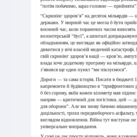
“потім побачимо, зараз головне — прийняти”
“Скринінг здоров’я” на десяток мільярдів — ц
держави. У мирний час це могла б бути прийн
воєнний час, коли поранених часом вивозять 
волонтерській “бусі”, а шпиталі допрацьовую
обладнанням, це виглядає як офіційно затвер
дивитися у вічі власній медичній катастрофі.
свій скринінг здоровʼя нації — кровʼю, ампу
влада хоче додаткову програму на мільярди, щ
зʼявився ще один пункт “ми піклуємося”.
Дороги — та сама історія. Писати в бюджеті 1
капремонти й будівництво в “прифронтових 
б без сорому, якби кожен кілометр мав підпи
напрям — критичний для логістики, цей — дл
для оборони”. Але ми знову бачимо мішанину
доцільності, трохи передвиборчого асфальту, 
виглядом відновлення. Війна тут виступає не 
універсальне виправдання.
У сумі це дає просту відповідь, чому я говор