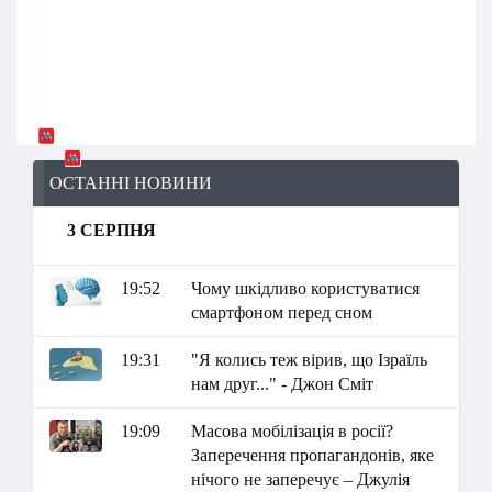
ОСТАННІ НОВИНИ
3 СЕРПНЯ
19:52
Чому шкідливо користуватися
смартфоном перед сном
19:31
"Я колись теж вірив, що Ізраїль
нам друг..." - Джон Сміт
19:09
Масова мобілізація в росії?
Заперечення пропагандонів, яке
нічого не заперечує – Джулія