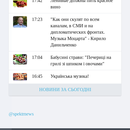
17:42
Ленивые должны пить красное
вино
17:23
"Как они скулят по всем
каналам, в СМИ и на
дипломатических фронтах.
Музыка Моцарта" - Кирило
Данильченко
17:04
Бабусині страви: "Печериці на
грилі зі шпиком і овочами"
16:45
Українська музика!
НОВИНИ ЗА СЬОГОДНІ
@spektrnews