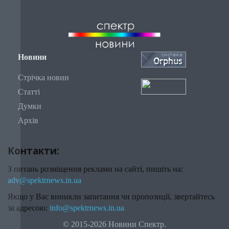
Новини
Стрічка новин
Статті
Думки
Архів
Контакти:
З питань розміщення реклами на сайті, пишіть на:
adv@spektrnews.in.ua
Якщо у Вас виникли запитання чи пропозиції, звертайтесь
за адресою:
info@spektrnews.in.ua
© 2015-2026 Новини Спектр.