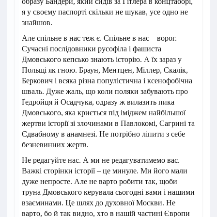
образу Бандери, який сидів за Гітлера в концтаборі,
я у своєму паспорті скільки не шукав, усе одно не
знайшов.
Але спільне в нас теж є. Спільне в нас – ворог.
Сучасні послідовники русофіла і фашиста
Дмовського кепсько знають історію. А їх зараз у
Польщі як гною. Браун, Ментцен, Міллер, Скалік,
Беркович і всяка різна популістична і ксенофобічна
шваль. Дуже жаль, що коли поляки забувають про
Ґедройця й Осадчука, одразу ж вилазить пика
Дмовського, яка криється під іміджем найбільшої
жертви історії зі злочинами в Павлокомі, Сагрині та
Єдвабному в анамнезі. Не потрібно ліпити з себе
безневинних жертв.
Не редагуйте нас. А ми не редагуватимемо вас.
Важкі сторінки історії – це минуле. Ми його мали
дуже непросте. Але не варто робити так, щоби
труна Дмовського керувала сьогодні вами і нашими
взаєминами. Це шлях до духовної Москви. Не
варто, бо й так видно, хто в нашій частині Європи