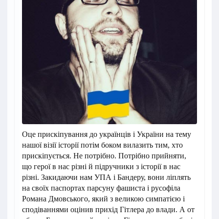
Оце прискіпування до українців і України на тему
нашої візії історії потім боком вилазить тим, хто
прискіпується. Не потрібно. Потрібно прийняти,
що герої в нас різні й підручники з історії в нас
різні. Закидаючи нам УПА і Бандеру, вони ліплять
на своїх паспортах парсуну фашиста і русофіла
Романа Дмовського, який з великою симпатією і
сподіваннями оцінив прихід Гітлера до влади. А от