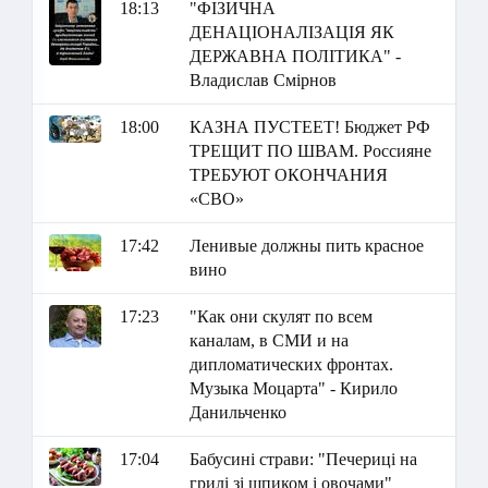
18:13
"ФІЗИЧНА
ДЕНАЦІОНАЛІЗАЦІЯ ЯК
ДЕРЖАВНА ПОЛІТИКА" -
Владислав Смірнов
18:00
КАЗНА ПУСТЕЕТ! Бюджет РФ
ТРЕЩИТ ПО ШВАМ. Россияне
ТРЕБУЮТ ОКОНЧАНИЯ
«СВО»
17:42
Ленивые должны пить красное
вино
17:23
"Как они скулят по всем
каналам, в СМИ и на
дипломатических фронтах.
Музыка Моцарта" - Кирило
Данильченко
17:04
Бабусині страви: "Печериці на
грилі зі шпиком і овочами"