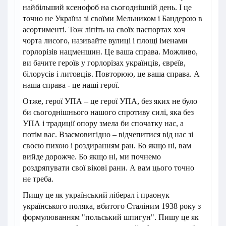
найбільший ксенофоб на сьогоднішній день. І це
точно не Україна зі своїми Мельником і Бандерою в
асортименті. Тож ліпіть на своїх паспортах хоч
чорта лисого, називайте вулиці і площі іменами
горлорізів нацменшин. Це ваша справа. Можливо,
ви бачите героїв у горлорізах українців, євреїв,
білорусів і литовців. Повторюю, це ваша справа. А
наша справа - це наші герої.
Отже, герої УПА – це герої УПА, без яких не було
би сьогоднішнього нашого спротиву силі, яка без
УПА і традиції опору змела би спочатку нас, а
потім вас. Взаємовигідно – відчепитися від нас зі
своєю пихою і роздиранням ран. Бо якщо ні, вам
вийде дорожче. Бо якщо ні, ми почнемо
роздряпувати свої вікові рани. А вам цього точно
не треба.
Пишу це як український ліберал і праонук
українського поляка, вбитого Сталіним 1938 року з
формулюванням "польський шпигун". Пишу це як