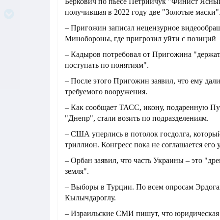
Беркович по пьесе Петрийчук "Финист Ясны
получившая в 2022 году две "Золотые маски"
– Пригожин записал нецензурное видеообра
Минобороны, где пригрозил уйти с позиций
– Кадыров потребовал от Пригожина "держат
поступать по понятиям".
– После этого Пригожин заявил, что ему дали
требуемого вооружения.
– Как сообщает ТАСС, икону, подаренную П
"Днепр", стали возить по подразделениям.
– США уперлись в потолок госдолга, который
триллион. Конгресс пока не соглашается его 
– Орбан заявил, что часть Украины – это "др
земля".
– Выборы в Турции. По всем опросам Эрдога
Кылычдароглу.
– Израильские СМИ пишут, что юридическая 