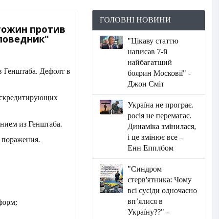
ГОЛОВНІ НОВИНИ
гожин против
поведник"
"Цікаву статтю
написав 7-й
найбагатший
боярин Московії" -
Джон Сміт
дискредитирующих
Україна не програє.
росія не перемагає.
нием из Генштаба.
Динаміка змінилася,
і це змінює все –
 поражения.
Енн Епплбом
"Синдром
стерв'ятника: Чому
всі сусіди одночасно
вп’ялися в
форм;
Україну??" -