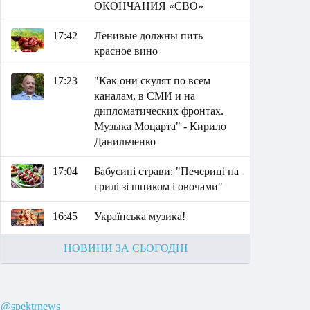
ОКОНЧАНИЯ «СВО»
17:42
Ленивые должны пить
красное вино
17:23
"Как они скулят по всем
каналам, в СМИ и на
дипломатических фронтах.
Музыка Моцарта" - Кирило
Данильченко
17:04
Бабусині страви: "Печериці на
грилі зі шпиком і овочами"
16:45
Українська музика!
НОВИНИ ЗА СЬОГОДНІ
@spektrnews