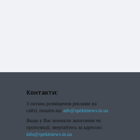
Контакти:
З питань розміщення реклами на
сайті, пишіть на:
adv@spektrnews.in.ua
Якщо у Вас виникли запитання чи
пропозиції, звертайтесь за адресою:
info@spektrnews.in.ua