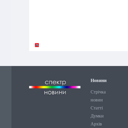
Новини
Стрічка
новин
Статті
Думки
Архів