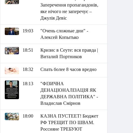
Заперечення пропагандонів,
яке нічого не заперечує –
Джулія Девіс
19:03
"Очень сложные дни" -
Алексей Копытько
18:51
Кризис в Сеуте: вся правда |
Виталий Портников
18:32
Спать более 8 часов вредно
18:13
"ФІЗИЧНА
ДЕНАЦІОНАЛІЗАЦІЯ ЯК
ДЕРЖАВНА ПОЛІТИКА" -
Владислав Смірнов
18:00
КАЗНА ПУСТЕЕТ! Бюджет
РФ ТРЕЩИТ ПО ШВАМ.
Россияне ТРЕБУЮТ