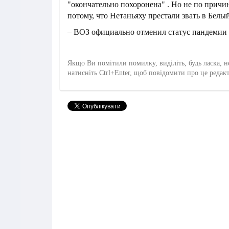
"окончательно похоронена" . Но не по причин
потому, что Нетаньяху престали звать в Белы
– ВОЗ официально отменил статус пандемии
Якщо Ви помітили помилку, виділіть, будь ласка, н
натисніть Ctrl+Enter, щоб повідомити про це редак