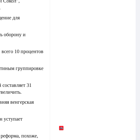
й Сокол",
.
щение для
ь оборону и
 всего 10 процентов
утиным группировке
 составляет 31
увеличить.
евняя венгерская
н уступает
реформа, похоже,