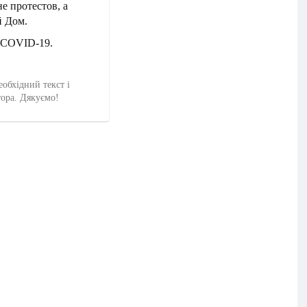
е протестов, а
й Дом.
 COVID-19.
еобхідний текст і
тора. Дякуємо!