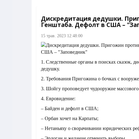
Дискредитация дедушки. При
Генштаба. Дефолт в США – "За
15 трав. 2023 12:48:00
1. Следственные органы в поисках сказок, 
дедушку.
2. Требования Пригожина о бочках с вооруже
3. Шойгу проповедует чудооружие массового
4. Евровидение:
– Байден и дефолт в США;
– Орбан хочет на Карпаты;
– Нетаньяху о сворачивании юридических ре
– Эрдоган и желание отменить выборы.