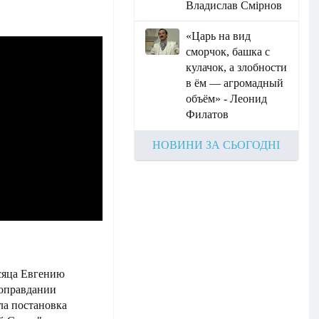
Владислав Смірнов
«Царь на вид
сморчок, башка с
кулачок, а злобности
в ём — агромадный
объём» - Леонид
Филатов
НОВИНИ ЗА СЬОГОДНІ
есяца Евгению
"оправдании
ла постановка