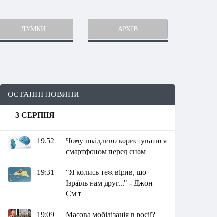
ДУМКИ
АРХІВ
ОСТАННІ НОВИНИ
3 СЕРПНЯ
19:52
Чому шкідливо користуватися
смартфоном перед сном
19:31
"Я колись теж вірив, що
Ізраїль нам друг..." - Джон
Сміт
19:09
Масова мобілізація в росії?