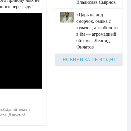
ого приводу ніяк не
Владислав Смірнов
много перегляду!
«Царь на вид
сморчок, башка с
кулачок, а злобности
в ём — агромадный
объём» - Леонид
Филатов
НОВИНИ ЗА СЬОГОДНІ
еобхідний текст і
тора. Дякуємо!