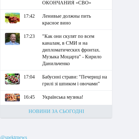
ОКОНЧАНИЯ «СВО»
17:42
Ленивые должны пить
красное вино
17:23
"Как они скулят по всем
каналам, в СМИ и на
дипломатических фронтах.
Музыка Моцарта" - Кирило
Данильченко
17:04
Бабусині страви: "Печериці на
грилі зі шпиком і овочами"
16:45
Українська музика!
НОВИНИ ЗА СЬОГОДНІ
@spektrnews