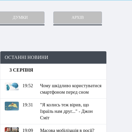
ДУМКИ
АРХІВ
ОСТАННІ НОВИНИ
3 СЕРПНЯ
19:52
Чому шкідливо користуватися
смартфоном перед сном
19:31
"Я колись теж вірив, що
Ізраїль нам друг..." - Джон
Сміт
19:09
Масова мобілізація в росії?