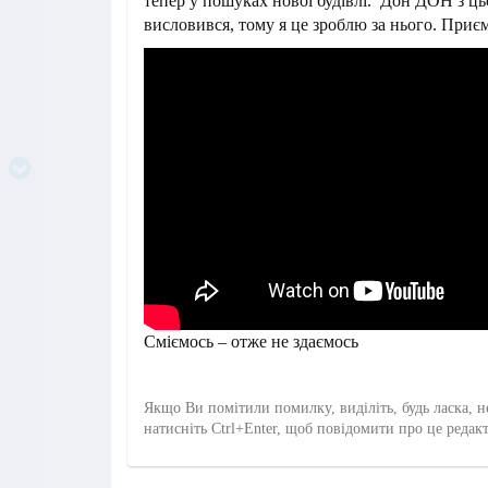
тепер у пошуках нової будівлі. Дон ДОН з ць
висловився, тому я це зроблю за нього. Приє
Сміємось – отже не здаємось
Якщо Ви помітили помилку, виділіть, будь ласка, н
натисніть Ctrl+Enter, щоб повідомити про це редак