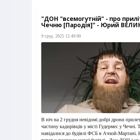
"ДОН "всемогутній" - про прилі
Чечню [Пародія]" - Юрий ВЕЛ
9 груд. 2025 12:49:00
В ніч на 2 грудня невідомі добрі дрони прилет
частину кадирівців у місті Гудермес у Чечні.
навідалися до будівлі ФСБ в Ачхой-Мартані. 