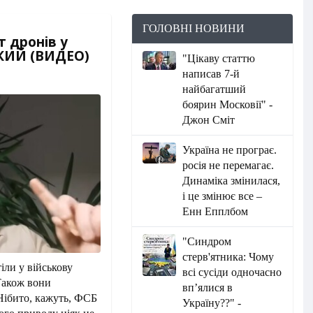
ГОЛОВНІ НОВИНИ
т дронів у
ИКИЙ (ВИДЕО)
"Цікаву статтю
написав 7-й
найбагатший
боярин Московії" -
Джон Сміт
Україна не програє.
росія не перемагає.
Динаміка змінилася,
і це змінює все –
Енн Епплбом
"Синдром
стерв'ятника: Чому
іли у військову
всі сусіди одночасно
 Також вони
вп’ялися в
Нібито, кажуть, ФСБ
Україну??" -