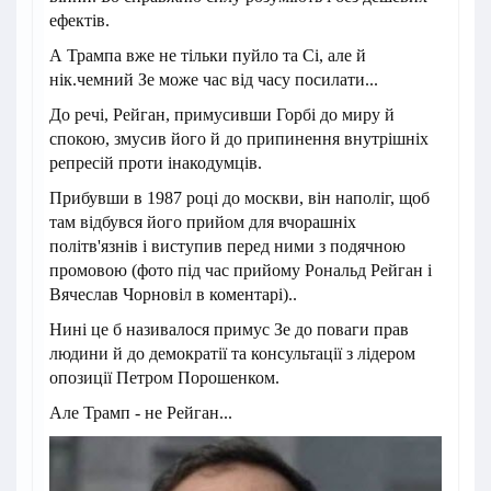
ефектів.
А Трампа вже не тільки пуйло та Сі, але й
нік.чемний Зе може час від часу посилати...
До речі, Рейган, примусивши Горбі до миру й
спокою, змусив його й до припинення внутрішніх
репресій проти інакодумців.
Прибувши в 1987 році до москви, він наполіг, щоб
там відбувся його прийом для вчорашніх
політв'язнів і виступив перед ними з подячною
промовою (фото під час прийому Рональд Рейган і
Вячеслав Чорновіл в коментарі)..
Нині це б називалося примус Зе до поваги прав
людини й до демократії та консультації з лідером
опозиції Петром Порошенком.
Але Трамп - не Рейган...