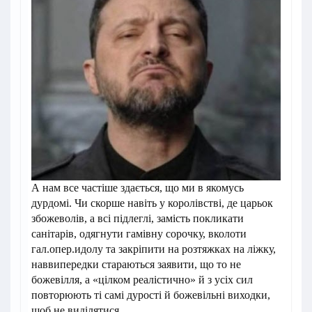
А нам все частіше здається, що ми в якомусь
дурдомі. Чи скорше навіть у королівстві, де царьок
збожеволів, а всі підлеглі, замість покликати
санітарів, одягнути гамівну сорочку, вколоти
гал.опер.идолу та закріпити на розтяжках на ліжку,
наввипередки стараються заявити, що то не
божевілля, а «цілком реалістично» й з усіх сил
повторюють ті самі дурості й божевільні виходки,
щоб не виділятися.