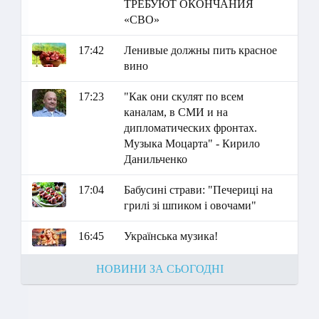
ТРЕБУЮТ ОКОНЧАНИЯ
«СВО»
17:42
Ленивые должны пить красное
вино
17:23
"Как они скулят по всем
каналам, в СМИ и на
дипломатических фронтах.
Музыка Моцарта" - Кирило
Данильченко
17:04
Бабусині страви: "Печериці на
грилі зі шпиком і овочами"
16:45
Українська музика!
НОВИНИ ЗА СЬОГОДНІ