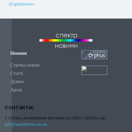
@spektrnews
Новини
Стрічка новин
Статті
Думки
Архів
Контакти:
З питань розміщення реклами на сайті, пишіть на:
adv@spektrnews.in.ua