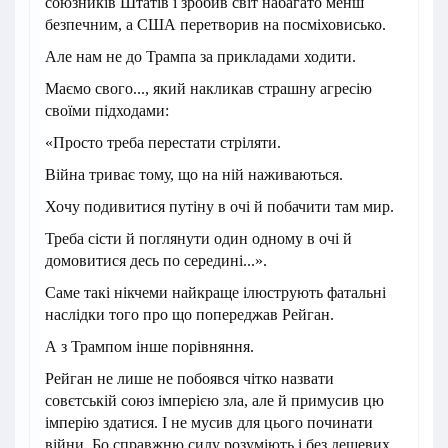
союзників Штатів і зробив світ набагато менш
безпечним, а США перетворив на посміховисько.
Але нам не до Трампа за прикладами ходити.
Маємо свого..., який накликав страшну агресію
своїми підходами:
«Просто треба перестати стріляти.
Війна триває тому, що на ній наживаються.
Хочу подивитися путіну в очі й побачити там мир.
Треба сісти й поглянути один одному в очі й
домовитися десь по середині...».
Саме такі нікчеми найкраще ілюструють фатальні
наслідки того про що попереджав Рейган.
А з Трампом інше порівняння.
Рейган не лише не побоявся чітко назвати
совєтській союз імперією зла, але й примусив цю
імперію здатися. І не мусив для цього починати
війни. Бо справжню силу розуміють і без дешевих