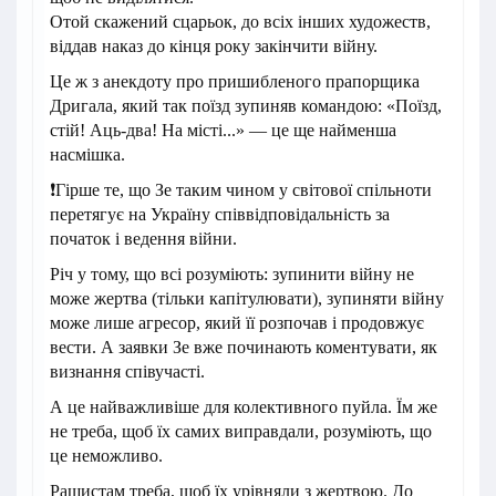
Отой скажений сцарьок, до всіх інших художеств,
віддав наказ до кінця року закінчити війну.
Це ж з анекдоту про пришибленого прапорщика
Дригала, який так поїзд зупиняв командою: «Поїзд,
стій! Аць-два! На місті...» — це ще найменша
насмішка.
❗️Гірше те, що Зе таким чином у світової спільноти
перетягує на Україну співвідповідальність за
початок і ведення війни.
Річ у тому, що всі розуміють: зупинити війну не
може жертва (тільки капітулювати), зупиняти війну
може лише агресор, який її розпочав і продовжує
вести. А заявки Зе вже починають коментувати, як
визнання співучасті.
А це найважливіше для колективного пуйла. Їм же
не треба, щоб їх самих виправдали, розуміють, що
це неможливо.
Рашистам треба, щоб їх урівняли з жертвою. До