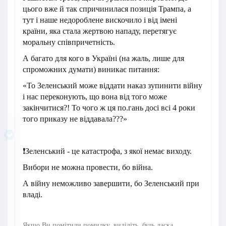
цього вже й так спричинилася позиція Трампа, а
тут і наше недороблене вискочило і від імені
країни, яка стала жертвою нападу, перетягує
моральну співпричетність.
А багато для кого в Україні (на жаль, лише для
спроможних думати) виникає питання:
«То Зеленський може віддати наказ зупинити війну
і нас переконують, що вона від того може
закінчитися?! То чого ж ця по.гань досі всі 4 роки
того приказу не віддавала???»
❗️Зеленський - це катастрофа, з якої немає виходу.
Вибори не можна провести, бо війна.
А війну неможливо завершити, бо Зеленський при
владі.
Якщо Ви помітили помилку, виділіть, будь ласка,