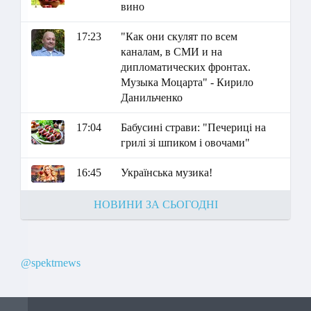
вино
17:23
"Как они скулят по всем
каналам, в СМИ и на
дипломатических фронтах.
Музыка Моцарта" - Кирило
Данильченко
17:04
Бабусині страви: "Печериці на
грилі зі шпиком і овочами"
16:45
Українська музика!
НОВИНИ ЗА СЬОГОДНІ
@spektrnews