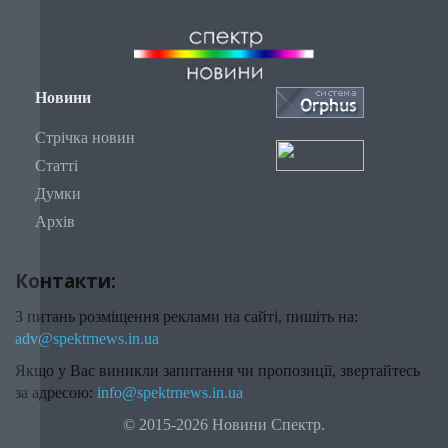
Новини
Стрічка новин
Статті
Думки
Архів
Контакти:
З питань розміщення реклами на сайті, пишіть на:
adv@spektrnews.in.ua
Якщо у Вас виникли запитання чи пропозиції, звертайтесь
за адресою:
info@spektrnews.in.ua
© 2015-2026 Новини Спектр.