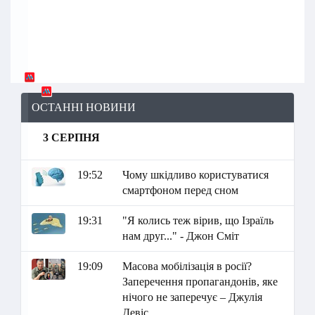
ОСТАННІ НОВИНИ
3 СЕРПНЯ
19:52
Чому шкідливо користуватися
смартфоном перед сном
19:31
"Я колись теж вірив, що Ізраїль
нам друг..." - Джон Сміт
19:09
Масова мобілізація в росії?
Заперечення пропагандонів, яке
нічого не заперечує – Джулія
Девіс