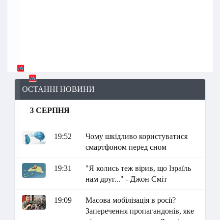
ОСТАННІ НОВИНИ
3 СЕРПНЯ
19:52
Чому шкідливо користуватися
смартфоном перед сном
19:31
"Я колись теж вірив, що Ізраїль
нам друг..." - Джон Сміт
19:09
Масова мобілізація в росії?
Заперечення пропагандонів, яке