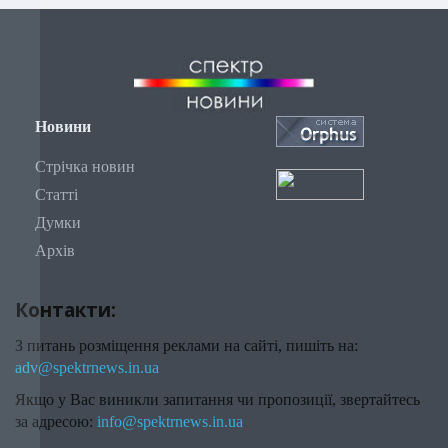
Новини
Стрічка новин
Статті
Думки
Архів
Контакти:
З питань розміщення реклами на сайті, пишіть на:
adv@spektrnews.in.ua
Якщо у Вас виникли запитання чи пропозиції, звертайтесь
за адресою:
info@spektrnews.in.ua