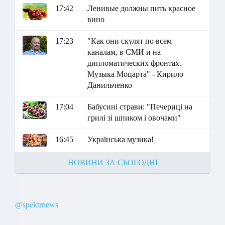
17:42
Ленивые должны пить красное
вино
17:23
"Как они скулят по всем
каналам, в СМИ и на
дипломатических фронтах.
Музыка Моцарта" - Кирило
Данильченко
17:04
Бабусині страви: "Печериці на
грилі зі шпиком і овочами"
16:45
Українська музика!
НОВИНИ ЗА СЬОГОДНІ
@spektrnews