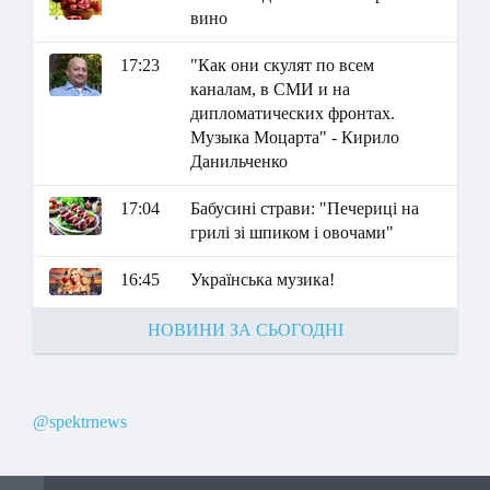
вино
17:23
"Как они скулят по всем
каналам, в СМИ и на
дипломатических фронтах.
Музыка Моцарта" - Кирило
Данильченко
17:04
Бабусині страви: "Печериці на
грилі зі шпиком і овочами"
16:45
Українська музика!
НОВИНИ ЗА СЬОГОДНІ
@spektrnews