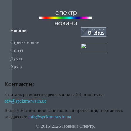
Новини
Стрічка новин
Статті
Думки
Архів
Контакти:
З питань розміщення реклами на сайті, пишіть на:
adv@spektrnews.in.ua
Якщо у Вас виникли запитання чи пропозиції, звертайтесь
за адресою:
info@spektrnews.in.ua
© 2015-2026 Новини Спектр.