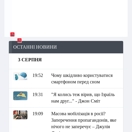
ОСТАННІ НОВИНИ
3 СЕРПНЯ
19:52
Чому шкідливо користуватися
смартфоном перед сном
19:31
"Я колись теж вірив, що Ізраїль
нам друг..." - Джон Сміт
19:09
Масова мобілізація в росії?
Заперечення пропагандонів, яке
нічого не заперечує – Джулія