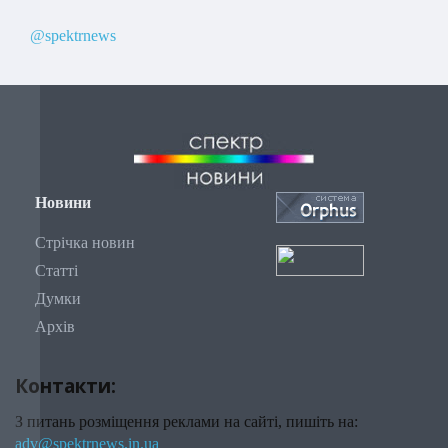
@spektrnews
Новини
Стрічка новин
Статті
Думки
Архів
Контакти:
З питань розміщення реклами на сайті, пишіть на:
adv@spektrnews.in.ua