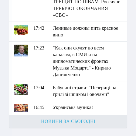
ТРЕЩИТ ПО ШВАМ. Россияне
ТРЕБУЮТ ОКОНЧАНИЯ
«СВО»
17:42
Ленивые должны пить красное
вино
17:23
"Как они скулят по всем
каналам, в СМИ и на
дипломатических фронтах.
Музыка Моцарта" - Кирило
Данильченко
17:04
Бабусині страви: "Печериці на
грилі зі шпиком і овочами"
16:45
Українська музика!
НОВИНИ ЗА СЬОГОДНІ