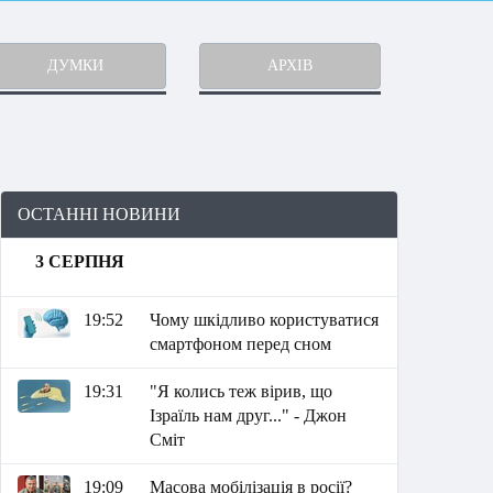
ДУМКИ
АРХІВ
ОСТАННІ НОВИНИ
3 СЕРПНЯ
19:52
Чому шкідливо користуватися
смартфоном перед сном
19:31
"Я колись теж вірив, що
Ізраїль нам друг..." - Джон
Сміт
19:09
Масова мобілізація в росії?