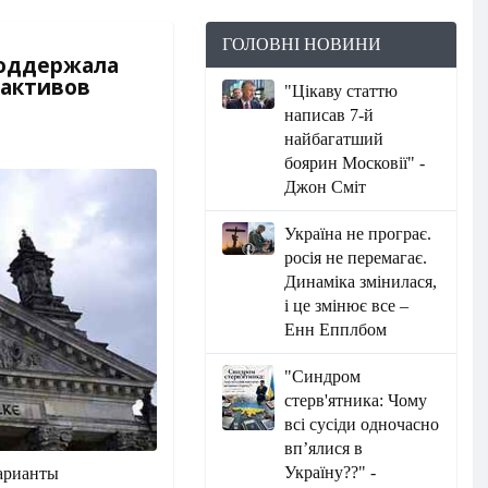
ГОЛОВНІ НОВИНИ
поддержала
 активов
"Цікаву статтю
написав 7-й
найбагатший
боярин Московії" -
Джон Сміт
Україна не програє.
росія не перемагає.
Динаміка змінилася,
і це змінює все –
Енн Епплбом
"Синдром
стерв'ятника: Чому
всі сусіди одночасно
вп’ялися в
Україну??" -
варианты