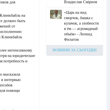
Владислав Смірнов
тивов для
«Царь на вид
 Клинкбайль на
сморчок, башка с
Все должно быть
кулачок, а злобности
ожений от
в ём — агромадный
ь исполнению
объём» - Леонид
л Клинкбайль
Филатов
НОВИНИ ЗА СЬОГОДНІ
более интенсивному
отря на юридические
я потребность и
ю высказала
 в интервью
пособов
 для помощи