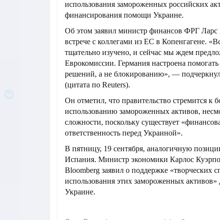
использования замороженных российских ак
финансирования помощи Украине.
Об этом заявил министр финансов ФРГ Ларс
встрече с коллегами из ЕС в Копенгагене. «
тщательно изучено, и сейчас мы ждем предл
Еврокомиссии. Германия настроена помогат
решений, а не блокированию», — подчеркну
(цитата по Reuters).
Он отметил, что правительство стремится к 
использованию замороженных активов, несм
сложности, поскольку существует «финансова
ответственность перед Украиной».
В пятницу, 19 сентября, аналогичную позици
Испания. Министр экономики Карлос Куэрпо
Bloomberg заявил о поддержке «творческих с
использования этих замороженных активов»
Украине.