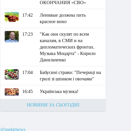
ОКОНЧАНИЯ «СВО»
17:42
Ленивые должны пить
красное вино
17:23
"Как они скулят по всем
каналам, в СМИ и на
дипломатических фронтах.
Музыка Моцарта" - Кирило
Данильченко
17:04
Бабусині страви: "Печериці на
грилі зі шпиком і овочами"
16:45
Українська музика!
НОВИНИ ЗА СЬОГОДНІ
@spektrnews