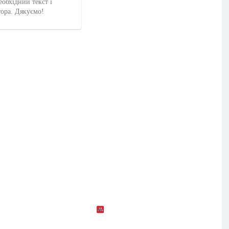
еобхідний текст і
тора. Дякуємо!