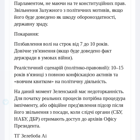
Парламентом, не маючи на те конституційних прав.
Звільнення Залужного з політичних мотивів, якщо
його буде доведено як шкоду обороноздатності,
державну зраду.
Покарання:
Позбавлення волі на строк від 7 до 10 років.
Довічне ув'язнення (якщо буде доведено факт
держзради в умовах війни).
Реалістичний сценарій (політико-правовий): 10–15
років в'язниці з повною конфіскацією активів та
«вовчим квитком» на політичну діяльність.
На даний момент Зеленський має недоторканність.
Для початку реальних процесів потрібна процедура
імпічменту, або офіційне пред'явлення підозр після
його звільнення з посади, коли слідчі органи (СБУ,
НАБУ, ДБР) отримають доступ до архівів Офісу
Президента.
ТГ Зелебоба Аі