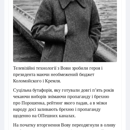
Телевізійні технології з Вови зробили героя і
президента маючи необмежений бюджет
Коломойского і Кремля.
Суцільна бутафорія, яку готували довгі пʼять років
чекаючи виборів знімаючи пропаганду і брехню
про Порошенка, рейтинг якого падав, а в мізки
народу досі заливають брехню і пропаганду
щоденно на ОПешних каналах.
На початку вторгнення Вову переодягнули в оливу