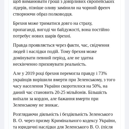
щоб виманювати гроші з довірливих європейських
лідерів, пізніше оливу замінили на чорний френч
створюючи образ полководця.
Брехня може триматися довго на страху,
пропаганді, вигоді чи байдужості, вона постійно
потребує нових шарів брехні.
Правда проявляється через факти, час, свідчення
людей і наслідки подій. Тому брехня може
домінувати певний період, але не здатна
нескінченно приховувати реальність.
Але у 2019 році брехня перемогла правду і 73%
українців вирішили вмерти при Зеленському, з того
часу населення України скоротилося на 50%, на
даний час становить 20-25 мільйонів. Більшість
виїхали за кордон, але бажання вмерти при
Зеленському не зникає.
Розглядаючи діяльність і бездіяльність Зеленського
В. О. через призму Кримінального кодексу України,
та юридичні наслідки для Зеленського В. О. (після