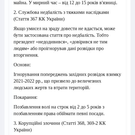
майна. У мирний час – від 12 до 15 років в'язниці.
2. Службова недбалість з тяжкими наслідками
(Стаття 367 КК України)
Якщо умисел на зраду довести не вдасться, може
бути застосована стаття про недбалість. Тобто
президент «недодивився», «довірився не тим
людям» або проігнорував дані розвідки про
вторгнення.
Основи:
Ігнорування попереджень західних розвідок взимку
2021-2022 рр., що призвело до величезних
людських жертв та втрати територій.
Покарання:
Позбавлення волі на строк від 2 до 5 років з
позбавленням права обіймати певні посади.
3. Корупційні злочини (Статті 368, 369-2 КК
України)