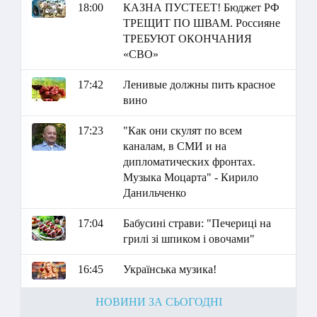
18:00
КАЗНА ПУСТЕЕТ! Бюджет РФ
ТРЕЩИТ ПО ШВАМ. Россияне
ТРЕБУЮТ ОКОНЧАНИЯ
«СВО»
17:42
Ленивые должны пить красное
вино
17:23
"Как они скулят по всем
каналам, в СМИ и на
дипломатических фронтах.
Музыка Моцарта" - Кирило
Данильченко
17:04
Бабусині страви: "Печериці на
грилі зі шпиком і овочами"
16:45
Українська музика!
НОВИНИ ЗА СЬОГОДНІ