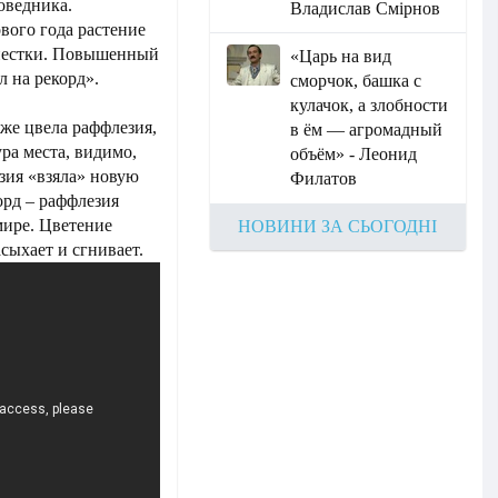
оведника.
Владислав Смірнов
вого года растение
епестки. Повышенный
«Царь на вид
л на рекорд».
сморчок, башка с
кулачок, а злобности
уже цвела раффлезия,
в ём — агромадный
ура места, видимо,
объём» - Леонид
езия «взяла» новую
Филатов
орд – раффлезия
мире. Цветение
НОВИНИ ЗА СЬОГОДНІ
асыхает и сгнивает.