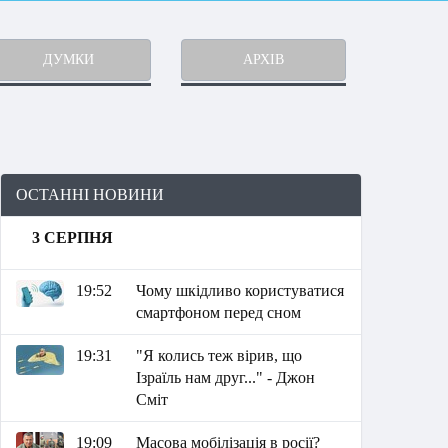
ДУМКИ
АРХІВ
ОСТАННІ НОВИНИ
3 СЕРПНЯ
19:52
Чому шкідливо користуватися
смартфоном перед сном
19:31
"Я колись теж вірив, що
Ізраїль нам друг..." - Джон
Сміт
19:09
Масова мобілізація в росії?