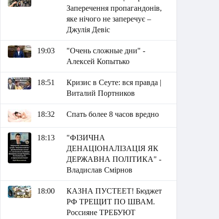
Заперечення пропагандонів,
яке нічого не заперечує –
Джулія Девіс
19:03
"Очень сложные дни" -
Алексей Копытько
18:51
Кризис в Сеуте: вся правда |
Виталий Портников
18:32
Спать более 8 часов вредно
18:13
"ФІЗИЧНА
ДЕНАЦІОНАЛІЗАЦІЯ ЯК
ДЕРЖАВНА ПОЛІТИКА" -
Владислав Смірнов
18:00
КАЗНА ПУСТЕЕТ! Бюджет
РФ ТРЕЩИТ ПО ШВАМ.
Россияне ТРЕБУЮТ