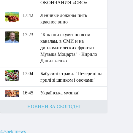
ОКОНЧАНИЯ «СВО»
17:42
Ленивые должны пить
красное вино
17:23
"Как они скулят по всем
каналам, в СМИ и на
дипломатических фронтах.
Музыка Моцарта" - Кирило
Данильченко
17:04
Бабусині страви: "Печериці на
грилі зі шпиком і овочами"
16:45
Українська музика!
НОВИНИ ЗА СЬОГОДНІ
@spektrnews