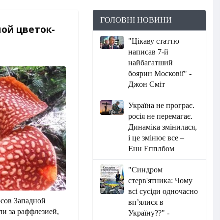
ГОЛОВНІ НОВИНИ
ой цветок-
"Цікаву статтю
написав 7-й
найбагатший
боярин Московії" -
Джон Сміт
Україна не програє.
росія не перемагає.
Динаміка змінилася,
і це змінює все –
Енн Епплбом
"Синдром
стерв'ятника: Чому
всі сусіди одночасно
сов Западной
вп’ялися в
и за раффлезией,
Україну??" -