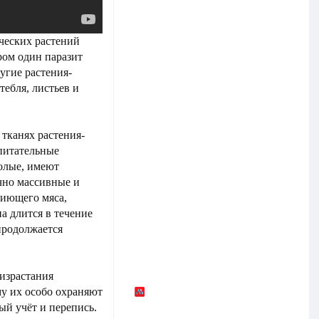
ческих растений
ром один паразит
ругие растения-
тебля, листьев и
тканях растения-
 питательные
олые, имеют
чно массивные и
ниющего мяса,
а длится в течение
продолжается
оизрастания
у их особо охраняют
ый учёт и перепись.