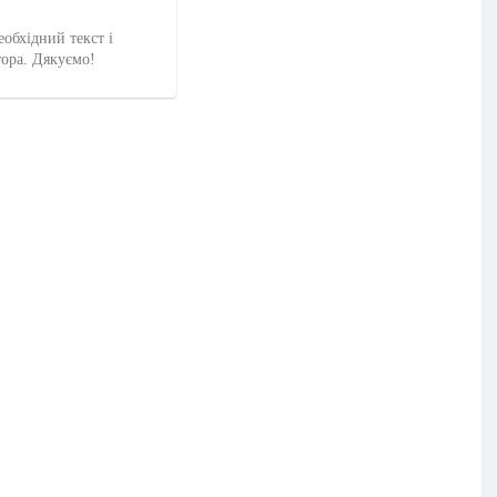
еобхідний текст і
тора. Дякуємо!