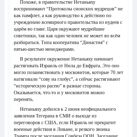
Похоже, в правительстве Нетаньяху
воспринимают “Протоколы сионских мудрецов” не
как памфлет, а как руководство к действию по
учреждению всемирного правительства из иудеев с
царём во главе. Царя окружают мудрейшие
советники, так как один человек не может во всём
разбираться. Типа кооператива “Династия” с
пятью-шестью менеджерами.
В результате окружение Нетаньяху начинает
растягивать Израиль от Нила до Евфрата. Это оно
могло позаимствовать у московитов, которые 70 лет
натягивали “сову на глобус”, а сейчас растягивают
“историческую расею” в разные стороны.
Оказывается, что-то и у московитов можно
перенять.
Нетаньяху добился к 2 июня неофициального
заявления Тегерана в СМИ о выходе из
переговоров с США, если Израиль не прекратит
военные действия в Ливане, и резкого звонка
Трампа после заседания Совбеза ООН. Заседание