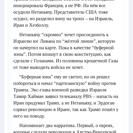
инициировала Франция, а не РФ. На нём все
осудили Нетаньяху. Представитель США тоже
осудил, но разделил вину на троих – на Израиль,
Иран и Хезболлу.
Нетаньяху “скромно” хочет присоединить к
Израилю юг Ливана по “жёлтой линии”, которую
он начертил на карте. Пока в качестве “буферной
зоны”. Потом впишут в свою конституцию, как
сделали с Голанами. Из половины крошечной Газы
от тоже выводить войска не хочет.
“Буферная зона” ему не светит, но он решил
побороться и начал “партизанскую” войну против
Трампа. Экс-глава военной разведки Израиля
Тамир Хайман заявил телеканалу PBS – напасть на
Иран придумал Трамп, а не Нетаньяху, и Эрдоган
сорвал революцию в Иране, так как Трамп пошёл у
него на поводу.
Напоминает два нарратива. Первый, о евреях,
которые сделали революции в Австро-Венгерской,