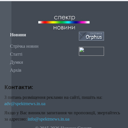
Новини
Стрічка новин
Статті
Думки
Архів
Контакти:
З питань розміщення реклами на сайті, пишіть на:
adv@spektrnews.in.ua
Якщо у Вас виникли запитання чи пропозиції, звертайтесь
за адресою:
info@spektrnews.in.ua