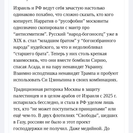
Израиль и РФ ведут себя зачастую настолько
одинаково похабно, что сложно сказать, кто кого
копирует. Нарратив о “русофобии” московиты
однозначно скопировали с мантр про
“антисемитизм”. Русский “народ-богоносец” уже в
XIX в. стал “младшим братом” у “богоизбранного
народа” иудейского, за что и недолюбливал
“старшего брата”. Теперь у них столь крепкая
взаимосвязь, что они вместе бомбили Сирию,
спасая Асада, и на пару ненавидят Украину.
Взаимно исподтишка ненавидят Трампа и пробуют
использовать Си Цзиньпина в своих комбинациях.
Традиционная риторика Москвы в защиту
палестинцев и в целом арабов от Израиля с 2025 г.
испарилась бесследно, и стала в РФ уделом лишь
тех, кто “не может поступиться принципами” или
ещё чем-то. В двух флотилиях “Свободы”, шедших
в Газу, россиян не было и этот проект
господдержки не получил. Даже медийной. До