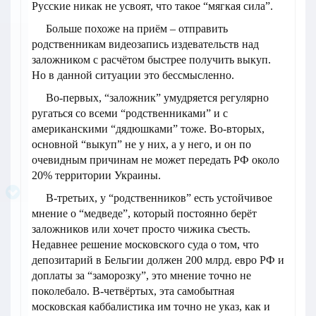
Русские никак не усвоят, что такое “мягкая сила”.
Больше похоже на приём – отправить
родственникам видеозапись издевательств над
заложником с расчётом быстрее получить выкуп.
Но в данной ситуации это бессмысленно.
Во-первых, “заложник” умудряется регулярно
ругаться со всеми “родственниками” и с
американскими “дядюшками” тоже. Во-вторых,
основной “выкуп” не у них, а у него, и он по
очевидным причинам не может передать РФ около
20% территории Украины.
В-третьих, у “родственников” есть устойчивое
мнение о “медведе”, который постоянно берёт
заложников или хочет просто чижика съесть.
Недавнее решение московского суда о том, что
депозитарий в Бельгии должен 200 млрд. евро РФ и
доплаты за “заморозку”, это мнение точно не
поколебало. В-четвёртых, эта самобытная
московская каббалистика им точно не указ, как и