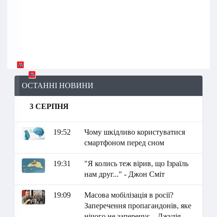
ОСТАННІ НОВИНИ
3 СЕРПНЯ
19:52
Чому шкідливо користуватися
смартфоном перед сном
19:31
"Я колись теж вірив, що Ізраїль
нам друг..." - Джон Сміт
19:09
Масова мобілізація в росії?
Заперечення пропагандонів, яке
нічого не заперечує – Джулія