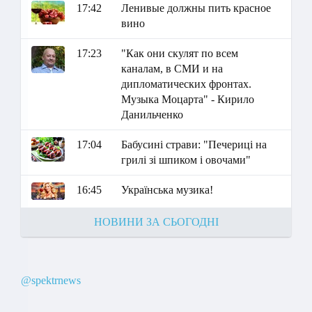
17:42
Ленивые должны пить красное
вино
17:23
"Как они скулят по всем
каналам, в СМИ и на
дипломатических фронтах.
Музыка Моцарта" - Кирило
Данильченко
17:04
Бабусині страви: "Печериці на
грилі зі шпиком і овочами"
16:45
Українська музика!
НОВИНИ ЗА СЬОГОДНІ
@spektrnews