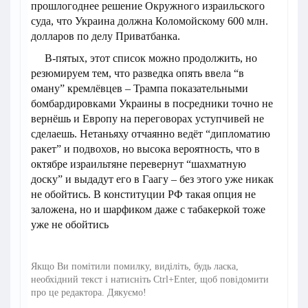
прошлогоднее решение Окружного израильского
суда, что Украина должна Коломойскому 600 млн.
долларов по делу Приватбанка.
В-пятых, этот список можно продолжить, но
резюмируем тем, что разведка опять ввела “в
оману” кремлёвцев – Трампа показательными
бомбардировками Украины в посредники точно не
вернёшь и Европу на переговорах уступчивей не
сделаешь. Нетаньяху отчаянно ведёт “дипломатию
ракет” и подвохов, но высока вероятность, что в
октябре израильтяне перевернут “шахматную
доску” и выдадут его в Гаагу – без этого уже никак
не обойтись. В конституции РФ такая опция не
заложена, но и шарфиком даже с табакеркой тоже
уже не обойтись
Якщо Ви помітили помилку, виділіть, будь ласка,
необхідний текст і натисніть Ctrl+Enter, щоб повідомити
про це редактора. Дякуємо!