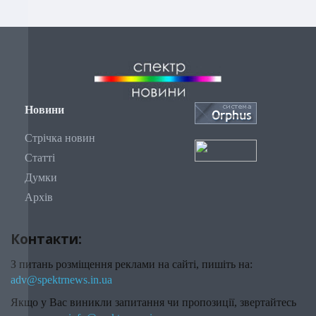
Новини
Стрічка новин
Статті
Думки
Архів
Контакти:
З питань розміщення реклами на сайті, пишіть на:
adv@spektrnews.in.ua
Якщо у Вас виникли запитання чи пропозиції, звертайтесь