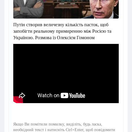
Путін створив величезну кількість пасток, щоб
запобігти реальному примиренню між Росією та
Україною. Розмова із Олексієм Гомоном
Якщо Ви помітили помилку, виділіть, будь ласка,
необхідний текст і натисніть Ctrl+Enter, щоб повідомити