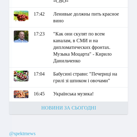
«СВО»
17:42
Ленивые должны пить красное
вино
17:23
"Как они скулят по всем
каналам, в СМИ и на
дипломатических фронтах.
Музыка Моцарта" - Кирило
Данильченко
17:04
Бабусині страви: "Печериці на
грилі зі шпиком і овочами"
16:45
Українська музика!
НОВИНИ ЗА СЬОГОДНІ
@spektrnews