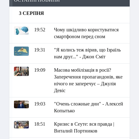
3 СЕРПНЯ
19:52
Чому шкідливо користуватися
смартфоном перед сном
19:31
"Я колись теж вірив, що Ізраїль
нам друг..." - Джон Сміт
19:09
Масова мобілізація в росії?
Заперечення пропагандонів, яке
нічого не заперечує – Джулія
Девіс
19:03
"Очень сложные дни" - Алексей
Копытько
18:51
Кризис в Сеуте: вся правда |
Виталий Портников