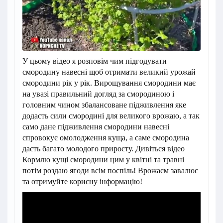
У цьому відео я розповім чим підгодувати
смородину навесні щоб отримати великий урожай
смородини рік у рік. Вирощування смородини має
на увазі правильний догляд за смородиною і
головним чином збалансоване підживлення яке
додасть сили смородині для великого врожаю, а так
само дане підживлення смородини навесні
спровокує омолодження куща, а саме смородина
дасть багато молодого приросту. Дивіться відео
Кормлю кущі смородини цим у квітні та травні
потім роздаю ягоди всім поспіль! Врожаєм завалює
та отримуйте корисну інформацію!