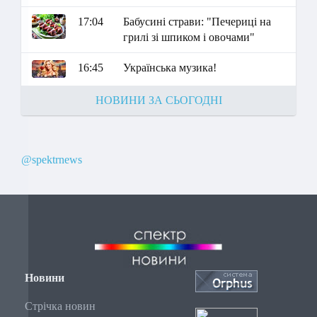
17:04
Бабусині страви: "Печериці на
грилі зі шпиком і овочами"
16:45
Українська музика!
НОВИНИ ЗА СЬОГОДНІ
@spektrnews
Новини
Стрічка новин