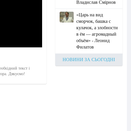
Владислав Смірнов
«Царь на вид
сморчок, башка с
кулачок, а злобности
в ём — агромадный
объём» - Леонид
Филатов
НОВИНИ ЗА СЬОГОДНІ
еобхідний текст і
тора. Дякуємо!