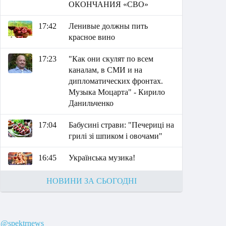
ОКОНЧАНИЯ «СВО»
17:42
Ленивые должны пить
красное вино
17:23
"Как они скулят по всем
каналам, в СМИ и на
дипломатических фронтах.
Музыка Моцарта" - Кирило
Данильченко
17:04
Бабусині страви: "Печериці на
грилі зі шпиком і овочами"
16:45
Українська музика!
НОВИНИ ЗА СЬОГОДНІ
@spektrnews