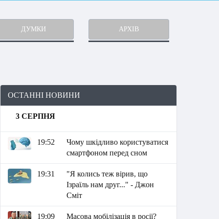
ДУМКИ
АРХІВ
ОСТАННІ НОВИНИ
3 СЕРПНЯ
19:52
Чому шкідливо користуватися
смартфоном перед сном
19:31
"Я колись теж вірив, що
Ізраїль нам друг..." - Джон
Сміт
19:09
Масова мобілізація в росії?