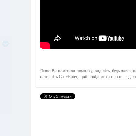
Якщо Ви помітили помилку, виділіть, будь ласка, н
натисніть Ctrl+Enter, щоб повідомити про це редак