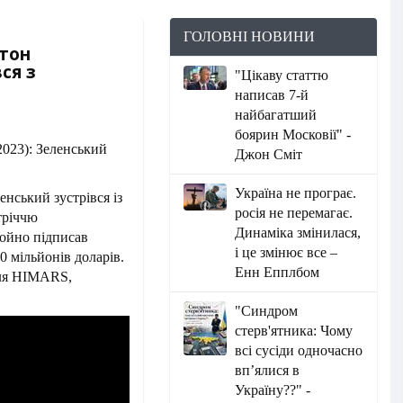
ГОЛОВНІ НОВИНИ
гтон
вся з
"Цікаву статтю
написав 7-й
найбагатший
боярин Московії" -
Джон Сміт
Україна не програє.
нський зустрівся із
росія не перемагає.
тріччю
Динаміка змінилася,
щойно підписав
і це змінює все –
0 мільйонів доларів.
Енн Епплбом
для HIMARS,
"Синдром
стерв'ятника: Чому
всі сусіди одночасно
вп’ялися в
Україну??" -