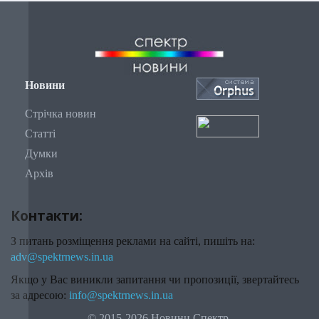
Новини
Стрічка новин
Статті
Думки
Архів
Контакти:
З питань розміщення реклами на сайті, пишіть на:
adv@spektrnews.in.ua
Якщо у Вас виникли запитання чи пропозиції, звертайтесь
за адресою:
info@spektrnews.in.ua
© 2015-2026 Новини Спектр.