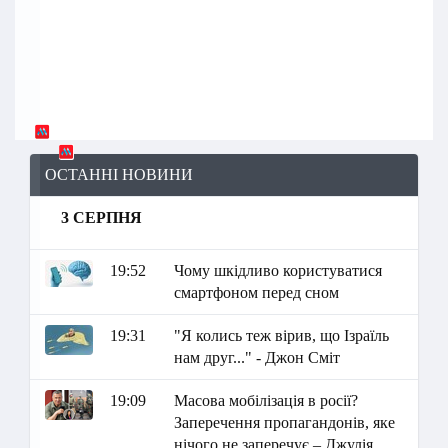
ОСТАННІ НОВИНИ
3 СЕРПНЯ
19:52
Чому шкідливо користуватися
смартфоном перед сном
19:31
"Я колись теж вірив, що Ізраїль
нам друг..." - Джон Сміт
19:09
Масова мобілізація в росії?
Заперечення пропагандонів, яке
нічого не заперечує – Джулія