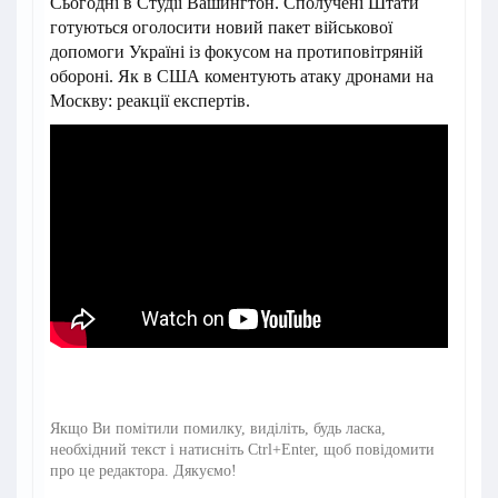
Сьогодні в Студії Вашингтон. Сполучені Штати
готуються оголосити новий пакет військової
допомоги Україні із фокусом на протиповітряній
обороні. Як в США коментують атаку дронами на
Москву: реакції експертів.
Якщо Ви помітили помилку, виділіть, будь ласка,
необхідний текст і натисніть Ctrl+Enter, щоб повідомити
про це редактора. Дякуємо!