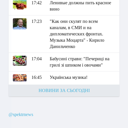
17:42
Ленивые должны пить красное
вино
17:23
"Как они скулят по всем
каналам, в СМИ и на
дипломатических фронтах.
Музыка Моцарта" - Кирило
Данильченко
17:04
Бабусині страви: "Печериці на
грилі зі шпиком і овочами"
16:45
Українська музика!
НОВИНИ ЗА СЬОГОДНІ
@spektrnews