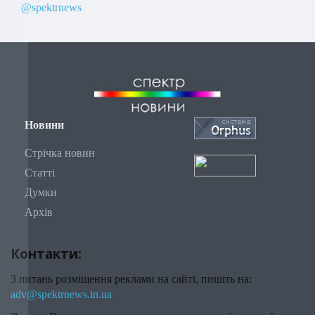
@spektrnews
Новини
Стрічка новин
Статті
Думки
Архів
Контакти:
З питань розміщення реклами на сайті, пишіть на:
adv@spektrnews.in.ua