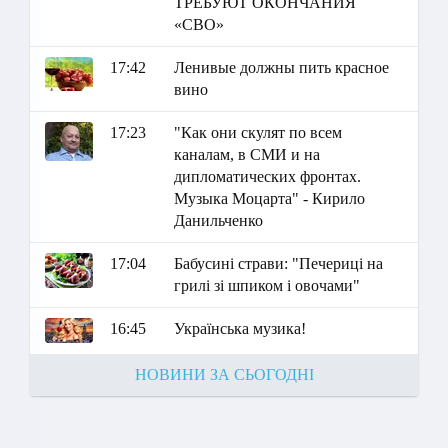
ТРЕБУЮТ ОКОНЧАНИЯ
«СВО»
17:42
Ленивые должны пить красное
вино
17:23
"Как они скулят по всем
каналам, в СМИ и на
дипломатических фронтах.
Музыка Моцарта" - Кирило
Данильченко
17:04
Бабусині страви: "Печериці на
грилі зі шпиком і овочами"
16:45
Українська музика!
НОВИНИ ЗА СЬОГОДНІ