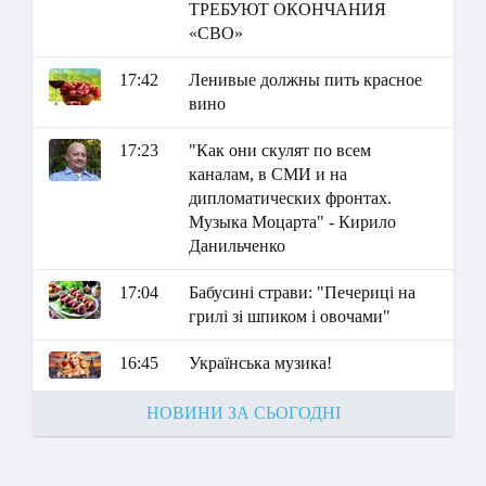
ТРЕБУЮТ ОКОНЧАНИЯ
«СВО»
17:42
Ленивые должны пить красное
вино
17:23
"Как они скулят по всем
каналам, в СМИ и на
дипломатических фронтах.
Музыка Моцарта" - Кирило
Данильченко
17:04
Бабусині страви: "Печериці на
грилі зі шпиком і овочами"
16:45
Українська музика!
НОВИНИ ЗА СЬОГОДНІ