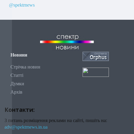
@spektrnews
Новини
Стрічка новин
Статті
Думки
Архів
Контакти:
З питань розміщення реклами на сайті, пишіть на:
adv@spektrnews.in.ua