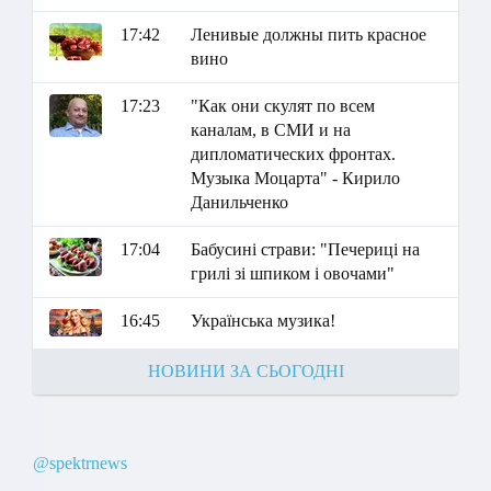
17:42
Ленивые должны пить красное
вино
17:23
"Как они скулят по всем
каналам, в СМИ и на
дипломатических фронтах.
Музыка Моцарта" - Кирило
Данильченко
17:04
Бабусині страви: "Печериці на
грилі зі шпиком і овочами"
16:45
Українська музика!
НОВИНИ ЗА СЬОГОДНІ
@spektrnews