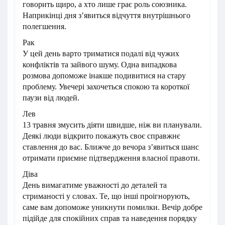
говорить щиро, а хто лише грає роль союзника.
Наприкінці дня з’явиться відчуття внутрішнього
полегшення.
Рак
У цей день варто триматися подалі від чужих
конфліктів та зайвого шуму. Одна випадкова
розмова допоможе інакше подивитися на стару
проблему. Увечері захочеться спокою та короткої
паузи від людей.
Лев
13 травня змусить діяти швидше, ніж ви планували.
Деякі люди відкрито покажуть своє справжнє
ставлення до вас. Ближче до вечора з’явиться шанс
отримати приємне підтвердження власної правоти.
Діва
День вимагатиме уважності до деталей та
стриманості у словах. Те, що інші проігнорують,
саме вам допоможе уникнути помилки. Вечір добре
підійде для спокійних справ та наведення порядку