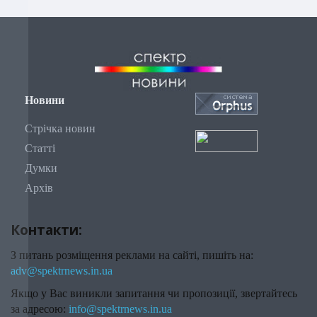
Новини
Стрічка новин
Статті
Думки
Архів
Контакти:
З питань розміщення реклами на сайті, пишіть на:
adv@spektrnews.in.ua
Якщо у Вас виникли запитання чи пропозиції, звертайтесь
за адресою:
info@spektrnews.in.ua