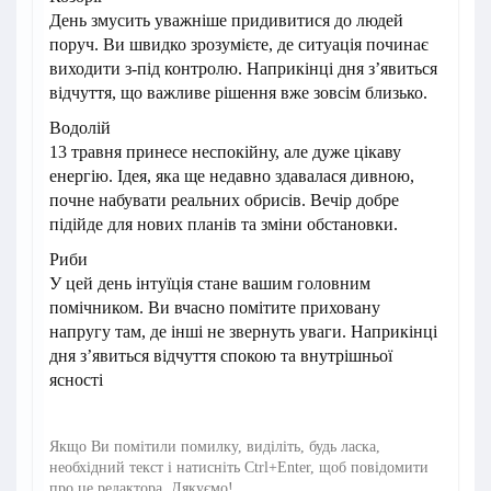
День змусить уважніше придивитися до людей
поруч. Ви швидко зрозумієте, де ситуація починає
виходити з-під контролю. Наприкінці дня з’явиться
відчуття, що важливе рішення вже зовсім близько.
Водолій
13 травня принесе неспокійну, але дуже цікаву
енергію. Ідея, яка ще недавно здавалася дивною,
почне набувати реальних обрисів. Вечір добре
підійде для нових планів та зміни обстановки.
Риби
У цей день інтуїція стане вашим головним
помічником. Ви вчасно помітите приховану
напругу там, де інші не звернуть уваги. Наприкінці
дня з’явиться відчуття спокою та внутрішньої
ясності
Якщо Ви помітили помилку, виділіть, будь ласка,
необхідний текст і натисніть Ctrl+Enter, щоб повідомити
про це редактора. Дякуємо!