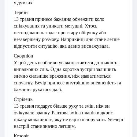
у думках.
Терези
13 травня принесе бажання обмежити коло
спілкування та уникати метушні. Хтось
несподівано нагадає про стару обіцянку або
незавершену розмову. Наприкінці дня стане легше
відпустити ситуацію, яка давно виснажувала.
Скорпіон
У цей день особливо уважно ставтеся до знаків та
випадкових слів. Одна коротка зустріч залишить
значно сильніше враження, ніж здаватиметься
спочатку. Вечір принесе внутрішню впевненість та
бажання рухатися далі.
Стрілець
13 травня подарує більше руху та змін, ніж ви
очікували зранку. Раптова зміна планів відкриє
цікаву можливість, яку не варто ігнорувати. Увечері
настрій стане значно легшим.
Козоріг