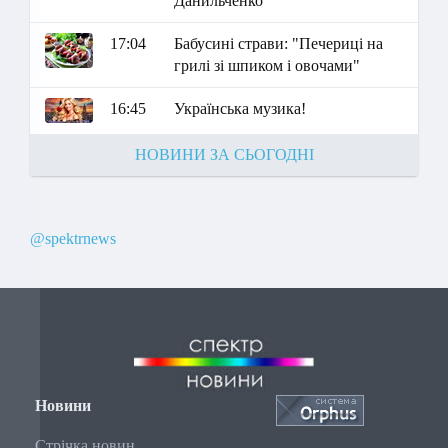
Данильченко
17:04
Бабусині страви: "Печериці на
грилі зі шпиком і овочами"
16:45
Українська музика!
НОВИНИ ЗА СЬОГОДНІ
@spektrnews
Новини
Стрічка новин