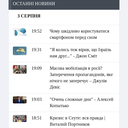
ОСТАННІ НОВИНИ
3 СЕРПНЯ
19:52
Чому шкідливо користуватися
смартфоном перед сном
19:31
"Я колись теж вірив, що Ізраїль
нам друг..." - Джон Сміт
19:09
Масова мобілізація в росії?
Заперечення пропагандонів, яке
нічого не заперечує – Джулія
Девіс
19:03
"Очень сложные дни" - Алексей
Копытько
18:51
Кризис в Сеуте: вся правда |
Виталий Портников