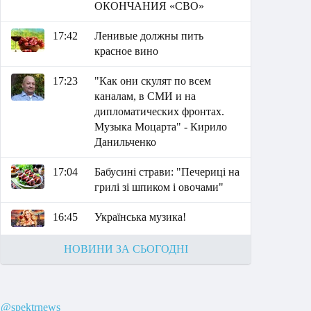
ОКОНЧАНИЯ «СВО»
17:42
Ленивые должны пить
красное вино
17:23
"Как они скулят по всем
каналам, в СМИ и на
дипломатических фронтах.
Музыка Моцарта" - Кирило
Данильченко
17:04
Бабусині страви: "Печериці на
грилі зі шпиком і овочами"
16:45
Українська музика!
НОВИНИ ЗА СЬОГОДНІ
@spektrnews