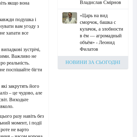
Владислав Смірнов
авіть якщо вона
«Царь на вид
 завжди подушка і
сморчок, башка с
онувати вам угоду з
кулачок, а злобности
 не хапати все
в ём — агромадный
объём» - Леонид
Филатов
випадкові зустрічі,
очими. Важливо не
НОВИНИ ЗА СЬОГОДНІ
ро реальність.
не поспішайте бігти
які закрутять його
ліз – це чудово, але
світ. Виходьте
авколо.
цього разу навіть без
ний момент, і події
роте не варто
тання – часом корона