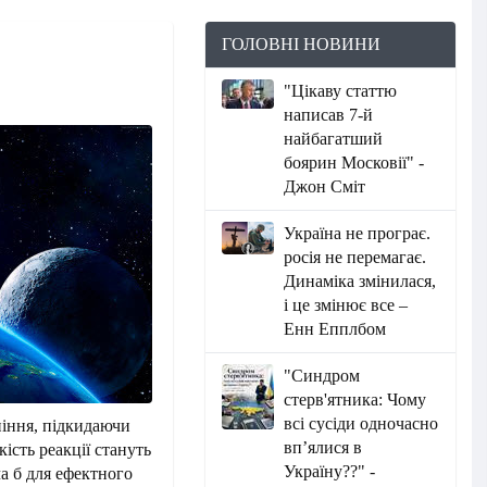
ГОЛОВНІ НОВИНИ
"Цікаву статтю
написав 7-й
найбагатший
боярин Московії" -
Джон Сміт
Україна не програє.
росія не перемагає.
Динаміка змінилася,
і це змінює все –
Енн Епплбом
"Синдром
стерв'ятника: Чому
всі сусіди одночасно
піння, підкидаючи
вп’ялися в
кість реакції стануть
Україну??" -
а б для ефектного