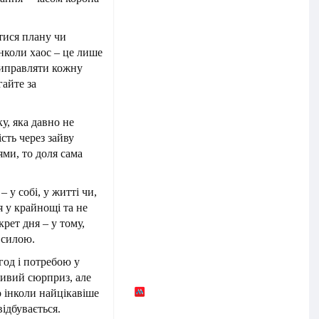
тися плану чи
інколи хаос – це лише
виправляти кожну
гайте за
у, яка давно не
сть через зайву
ями, то доля сама
 у собі, у житті чи,
я у крайнощі та не
рет дня – у тому,
 силою.
год і потребою у
бливий сюрприз, але
 інколи найцікавіше
відбувається.