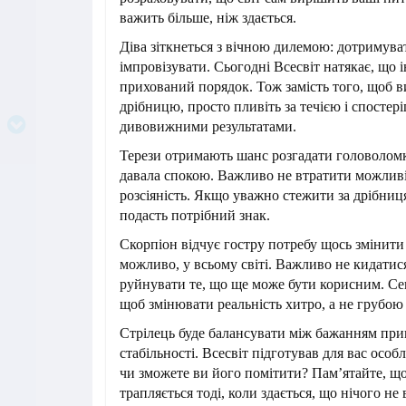
важить більше, ніж здається.
Діва зіткнеться з вічною дилемою: дотримува
імпровізувати. Сьогодні Всесвіт натякає, що 
прихований порядок. Тож замість того, щоб 
дрібницю, просто пливіть за течією і спостері
дивовижними результатами.
Терези отримають шанс розгадати головоломк
давала спокою. Важливо не втратити можливі
розсіяність. Якщо уважно стежити за дрібниц
подасть потрібний знак.
Скорпіон відчує гостру потребу щось змінити –
можливо, у всьому світі. Важливо не кидатис
руйнувати те, що ще може бути корисним. Сек
щоб змінювати реальність хитро, а не грубою
Стрілець буде балансувати між бажанням при
стабільності. Всесвіт підготував для вас осо
чи зможете ви його помітити? Пам’ятайте, що
трапляється тоді, коли здається, що нічого не 