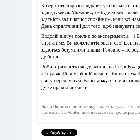
Козеріг несподівано відкриє у собі якості, про 
здогадувався. Можливо, це буде новий талан
здатність залишатися спокійним, коли всі нав
День сприятливий для того, щоб здивувати се
Водолій відчує поклик до експериментів – і В
сприятиме. Ви можете втілювати свої ідеї, на
здаються безумними іншим. Головне – не роз
дрібниці.
Риби отримають нагадування, що інтуїція – це
а справжній внутрішній компас. Якщо є сумні
своїм передчуттям. Вони можуть привести вас
дуже правильне місце.
Якщо Ви помітили помилку, виділіть, будь ласка, н
натисніть Ctrl+Enter, щоб повідомити про це редак