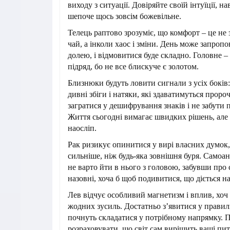
виходу з ситуації. Довіряйте своїй інтуїції, н
шепоче щось зовсім божевільне.
Телець раптово зрозуміє, що комфорт – це не
чай, а інколи хаос і зміни. День може запроп
долею, і відмовитися буде складно. Головне –
підряд, бо не все блискуче є золотом.
Близнюки будуть ловити сигнали з усіх боків: 
дивні збіги і натяки, які здаватимуться прор
загратися у дешифрування знаків і не забути п
Життя сьогодні вимагає швидких рішень, але 
наосліп.
Рак ризикує опинитися у вирі власних думок, 
сильніше, ніж будь-яка зовнішня буря. Самоана
не варто йти в нього з головою, забувши про 
назовні, хоча б щоб подивитися, що діється н
Лев відчує особливий магнетизм і вплив, хоч 
жодних зусиль. Достатньо з’явитися у правиль
почнуть складатися у потрібному напрямку. П
розраховувати, що світ сам вирішить ваші пи