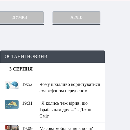
ДУМКИ
АРХІВ
ОСТАННІ НОВИНИ
3 СЕРПНЯ
19:52
Чому шкідливо користуватися
смартфоном перед сном
19:31
"Я колись теж вірив, що
Ізраїль нам друг..." - Джон
Сміт
19:09
Масова мобілізація в росії?