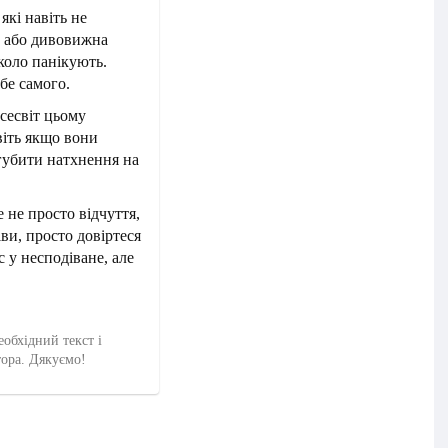
які навіть не
т або дивовижна
коло панікують.
бе самого.
сесвіт цьому
віть якщо вони
губити натхнення на
 не просто відчуття,
ви, просто довіртеся
 у несподіване, але
еобхідний текст і
тора. Дякуємо!