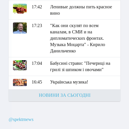
17:42
Ленивые должны пить красное
вино
17:23
"Как они скулят по всем
каналам, в СМИ и на
дипломатических фронтах.
Музыка Моцарта" - Кирило
Данильченко
17:04
Бабусині страви: "Печериці на
грилі зі шпиком і овочами"
16:45
Українська музика!
НОВИНИ ЗА СЬОГОДНІ
@spektrnews