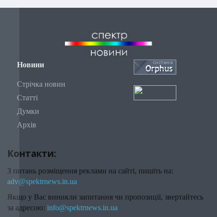
Новини
Стрічка новин
Статті
Думки
Архів
Контакти:
З питань розміщення реклами на сайті, пишіть на:
adv@spektrnews.in.ua
Якщо у Вас виникли запитання чи пропозиції, звертайтесь
за адресою:
info@spektrnews.in.ua