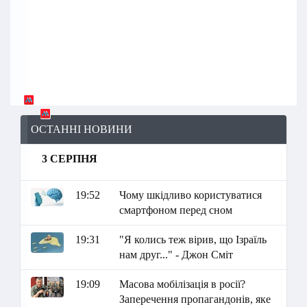
ОСТАННІ НОВИНИ
3 СЕРПНЯ
19:52
Чому шкідливо користуватися
смартфоном перед сном
19:31
"Я колись теж вірив, що Ізраїль
нам друг..." - Джон Сміт
19:09
Масова мобілізація в росії?
Заперечення пропагандонів, яке