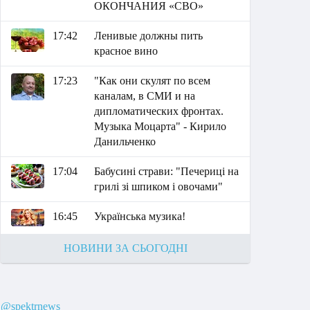
ОКОНЧАНИЯ «СВО»
17:42
Ленивые должны пить
красное вино
17:23
"Как они скулят по всем
каналам, в СМИ и на
дипломатических фронтах.
Музыка Моцарта" - Кирило
Данильченко
17:04
Бабусині страви: "Печериці на
грилі зі шпиком і овочами"
16:45
Українська музика!
НОВИНИ ЗА СЬОГОДНІ
@spektrnews