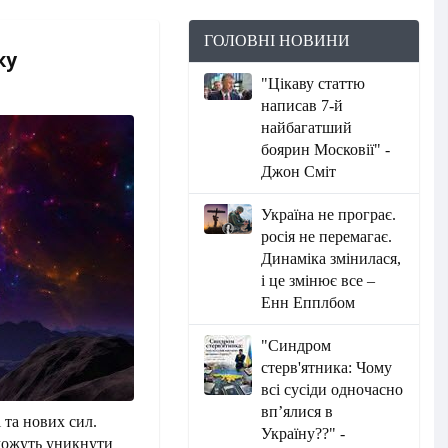
ГОЛОВНІ НОВИНИ
ку
"Цікаву статтю
написав 7-й
найбагатший
боярин Московії" -
Джон Сміт
Україна не програє.
росія не перемагає.
Динаміка змінилася,
і це змінює все –
Енн Епплбом
"Синдром
стерв'ятника: Чому
всі сусіди одночасно
вп’ялися в
 та нових сил.
Україну??" -
оможуть уникнути