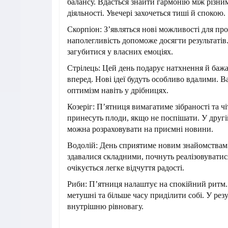
балансу. Вдасться знайти гармонію між різн
діяльності. Увечері захочеться тиші й спокою.
Скорпіон: З’являться нові можливості для про
наполегливість допоможе досягти результатів
загубитися у власних емоціях.
Стрілець: Цей день подарує натхнення й баж
вперед. Нові ідеї будуть особливо вдалими. В
оптимізм навіть у дрібницях.
Козеріг: П’ятниця вимагатиме зібраності та чі
принесуть плоди, якщо не поспішати. У другі
можна розраховувати на приємні новини.
Водолій: День сприятиме новим знайомствам і 
здавалися складними, почнуть реалізовуватис
очікується легке відчуття радості.
Риби: П’ятниця налаштує на спокійний ритм.
метушні та більше часу приділити собі. У резу
внутрішню рівновагу.