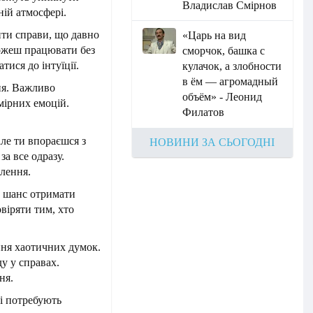
Владислав Смірнов
ній атмосфері.
ити справи, що давно
«Царь на вид
можеш працювати без
сморчок, башка с
тися до інтуїції.
кулачок, а злобности
в ём — агромадный
ня. Важливо
объём» - Леонид
мірних емоцій.
Филатов
ле ти впораєшся з
НОВИНИ ЗА СЬОГОДНІ
за все одразу.
влення.
Є шанс отримати
віряти тим, хто
ння хаотичних думок.
у у справах.
ня.
кі потребують