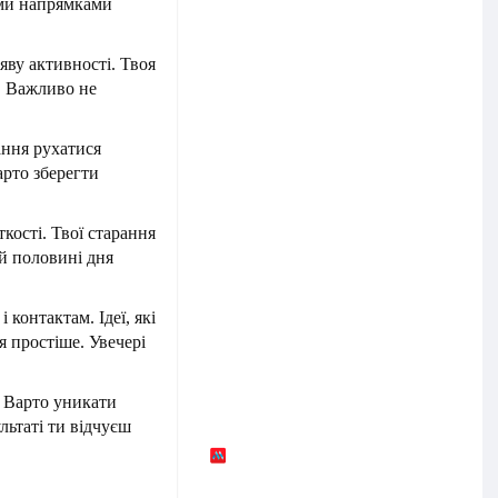
ими напрямками
яву активності. Твоя
. Важливо не
ання рухатися
арто зберегти
ткості. Твої старання
й половині дня
контактам. Ідеї, які
я простіше. Увечері
 Варто уникати
льтаті ти відчуєш