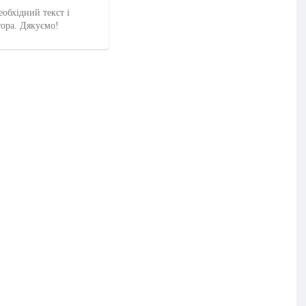
еобхідний текст і
тора. Дякуємо!