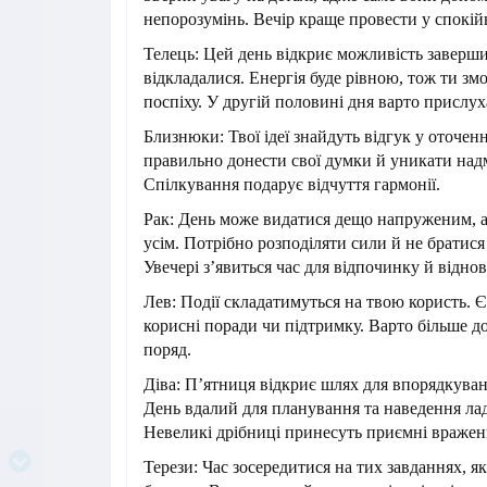
непорозумінь. Вечір краще провести у спокій
Телець: Цей день відкриє можливість заверш
відкладалися. Енергія буде рівною, тож ти з
поспіху. У другій половині дня варто прислуха
Близнюки: Твої ідеї знайдуть відгук у оточен
правильно донести свої думки й уникати над
Спілкування подарує відчуття гармонії.
Рак: День може видатися дещо напруженим, а
усім. Потрібно розподіляти сили й не братися 
Увечері з’явиться час для відпочинку й відно
Лев: Події складатимуться на твою користь. 
корисні поради чи підтримку. Варто більше до
поряд.
Діва: П’ятниця відкриє шлях для впорядкува
День вдалий для планування та наведення лад
Невеликі дрібниці принесуть приємні вражен
Терези: Час зосередитися на тих завданнях, я