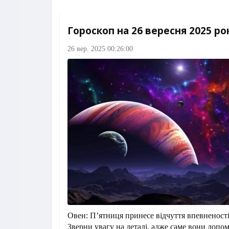
Гороскоп на 26 вересня 2025 ро
26 вер. 2025 00:26:00
Овен: П’ятниця принесе відчуття впевненості
Зверни увагу на деталі, адже саме вони доп