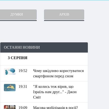
ДУМКИ
АРХІВ
ОСТАННІ НОВИНИ
3 СЕРПНЯ
19:52
Чому шкідливо користуватися
смартфоном перед сном
19:31
"Я колись теж вірив, що
Ізраїль нам друг..." - Джон
Сміт
19:09
Масова мобілізація в росії?