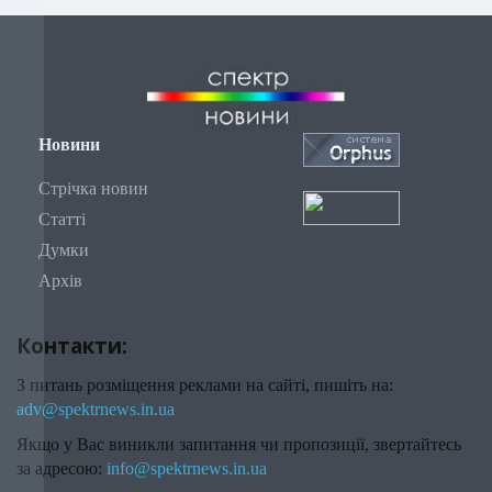
Новини
Стрічка новин
Статті
Думки
Архів
Контакти:
З питань розміщення реклами на сайті, пишіть на:
adv@spektrnews.in.ua
Якщо у Вас виникли запитання чи пропозиції, звертайтесь
за адресою:
info@spektrnews.in.ua