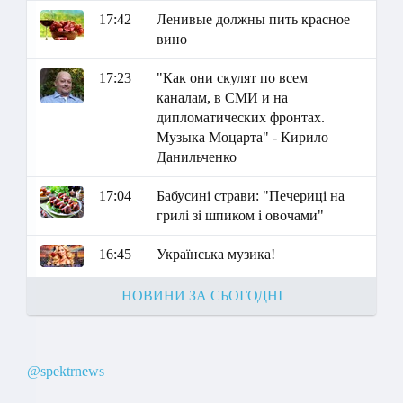
17:42
Ленивые должны пить красное
вино
17:23
"Как они скулят по всем
каналам, в СМИ и на
дипломатических фронтах.
Музыка Моцарта" - Кирило
Данильченко
17:04
Бабусині страви: "Печериці на
грилі зі шпиком і овочами"
16:45
Українська музика!
НОВИНИ ЗА СЬОГОДНІ
@spektrnews