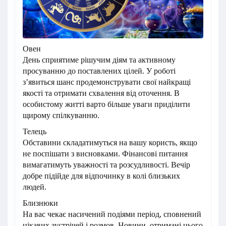
Овен
День сприятиме рішучим діям та активному
просуванню до поставлених цілей. У роботі
з’явиться шанс продемонструвати свої найкращі
якості та отримати схвалення від оточення. В
особистому житті варто більше уваги приділити
щирому спілкуванню.
Телець
Обставини складатимуться на вашу користь, якщо
не поспішати з висновками. Фінансові питання
вимагатимуть уважності та розсудливості. Вечір
добре підійде для відпочинку в колі близьких
людей.
Близнюки
На вас чекає насичений подіями період, сповнений
цікавих зустрічей і розмов. Новини, отримані цього