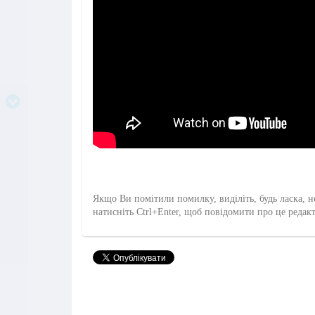
Якщо Ви помітили помилку, виділіть, будь ласка, н
натисніть Ctrl+Enter, щоб повідомити про це редак