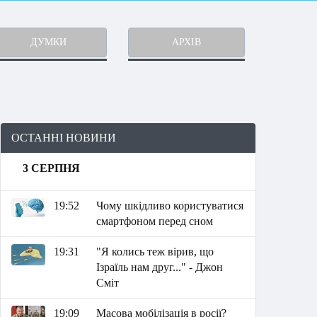
ДУМКИ
АРХІВ
ОСТАННІ НОВИНИ
3 СЕРПНЯ
19:52
Чому шкідливо користуватися
смартфоном перед сном
19:31
"Я колись теж вірив, що
Ізраїль нам друг..." - Джон
Сміт
19:09
Масова мобілізація в росії?