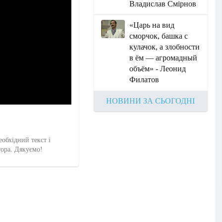
Владислав Смірнов
«Царь на вид
сморчок, башка с
кулачок, а злобности
в ём — агромадный
объём» - Леонид
Филатов
НОВИНИ ЗА СЬОГОДНІ
еобхідний текст і
тора. Дякуємо!