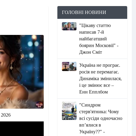
ГОЛОВНІ НОВИНИ
"Цікаву статтю
написав 7-й
найбагатший
боярин Московії" -
Джон Сміт
Україна не програє.
росія не перемагає.
Динаміка змінилася,
і це змінює все –
Енн Епплбом
"Синдром
стерв'ятника: Чому
 2026
всі сусіди одночасно
вп’ялися в
Україну??" -