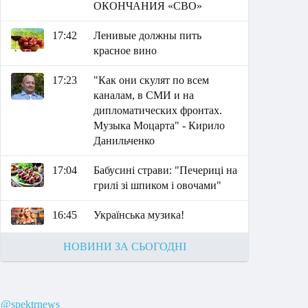
ОКОНЧАНИЯ «СВО»
17:42
Ленивые должны пить
красное вино
17:23
"Как они скулят по всем
каналам, в СМИ и на
дипломатических фронтах.
Музыка Моцарта" - Кирило
Данильченко
17:04
Бабусині страви: "Печериці на
грилі зі шпиком і овочами"
16:45
Українська музика!
НОВИНИ ЗА СЬОГОДНІ
@spektrnews