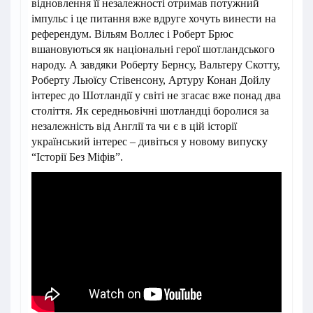
відновлення її незалежності отримав потужний
імпульс і це питання вже вдруге хочуть винести на
референдум. Вільям Воллес і Роберт Брюс
вшановуються як національні герої шотландського
народу. А завдяки Роберту Бернсу, Вальтеру Скотту,
Роберту Льюїсу Стівенсону, Артуру Конан Дойлу
інтерес до Шотландії у світі не згасає вже понад два
століття. Як середньовічні шотландці боролися за
незалежність від Англії та чи є в цій історії
український інтерес – дивіться у новому випуску
“Історії Без Міфів”.