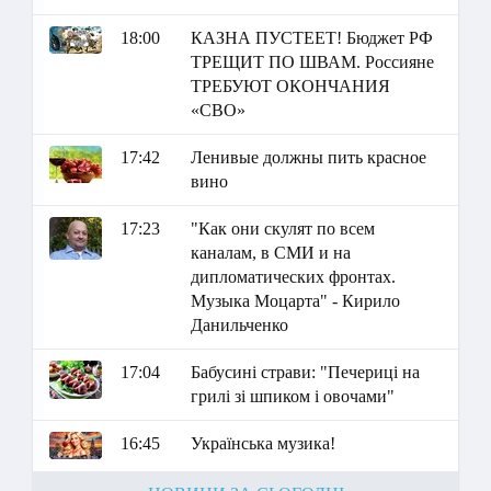
18:00
КАЗНА ПУСТЕЕТ! Бюджет РФ
ТРЕЩИТ ПО ШВАМ. Россияне
ТРЕБУЮТ ОКОНЧАНИЯ
«СВО»
17:42
Ленивые должны пить красное
вино
17:23
"Как они скулят по всем
каналам, в СМИ и на
дипломатических фронтах.
Музыка Моцарта" - Кирило
Данильченко
17:04
Бабусині страви: "Печериці на
грилі зі шпиком і овочами"
16:45
Українська музика!